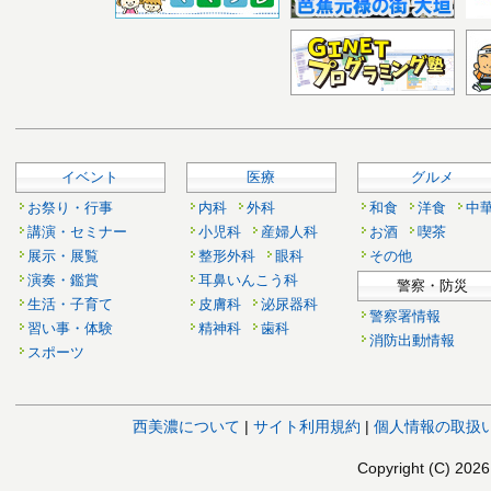
イベント
医療
グルメ
お祭り・行事
内科
外科
和食
洋食
中
講演・セミナー
小児科
産婦人科
お酒
喫茶
展示・展覧
整形外科
眼科
その他
演奏・鑑賞
耳鼻いんこう科
警察・防災
生活・子育て
皮膚科
泌尿器科
警察署情報
習い事・体験
精神科
歯科
消防出動情報
スポーツ
西美濃について
|
サイト利用規約
|
個人情報の取扱
Copyright (C)
202