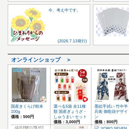
今、考え中です。
(2026.7.13発行)
オンラインショップ ＞
国産きくらげ粉末
選べる5袋 全11種
墨絵手拭い 竹中半
100g
類 国産ぎょうざ・
兵衛 御歌頭デザイ
価格：500円
しゅうまい セット
ン
価格：3,000円
価格：800円