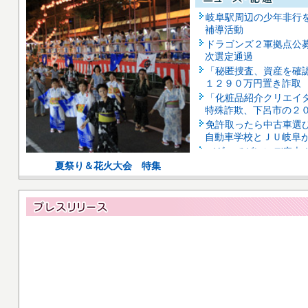
岐阜駅周辺の少年非行
補導活動
ドラゴンズ２軍拠点公
次選定通過
「秘匿捜査、資産を確
１２９０万円置き詐取
「化粧品紹介クリエイ
特殊詐欺、下呂市の２
免許取ったら中古車選
自動車学校とＪＵ岐阜
バギーでゲレンデ疾走
アクティビティー登場
夏祭り＆花火大会 特集
食品消費減税で岐阜県
億円減」
「難事件を解決できた
離任会見
あす８日「ぎふ長良川
【交通規制図を掲載】
きょう・あすの天気予