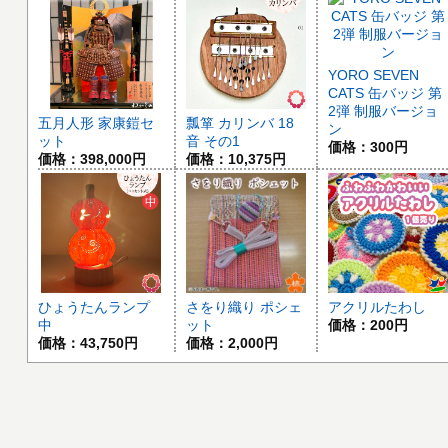
YORO SEVEN
CATS 缶バッジ 第
2弾 制服バージョ
五月人形 家康鎧セ
瓢箪 カリンバ 18
ン
ット
音 その1
価格：300円
価格：398,000円
価格：10,375円
ひょうたんランプ
さをり織り ポシェ
アクリルたわし
中
ット
価格：200円
価格：43,750円
価格：2,000円