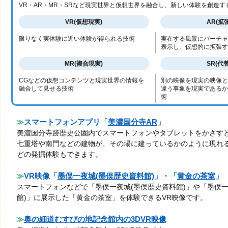
VR・AR・MR・SRなど現実世界と仮想世界を融合し、新しい体験を創造す
VR(仮想現実)
AR(拡
限りなく実体験に近い体験が得られる技術
実在する風景にバーチャ
表示し、仮想的に拡張す
MR(複合現実)
SR(代
CGなどの仮想コンテンツと現実世界の情報を
別の映像を現実の映像と
融合して見せる技術
違う事象を現実であるか
術
スマートフォンアプリ「
美濃国分寺AR
」
美濃国分寺跡歴史公園内でスマートフォンやタブレットをかざすと
七重塔や南門などの建物が、その場に建っているかのように現れ
どの発掘体験もできます。
VR映像「
墨俣一夜城(墨俣歴史資料館)
」・「
黄金の茶室
」
スマートフォンなどで「墨俣一夜城(墨俣歴史資料館)」や「墨俣一
館)」に展示した「黄金の茶室」を体験できるVR映像です。
奥の細道むすびの地記念館内の3DVR映像