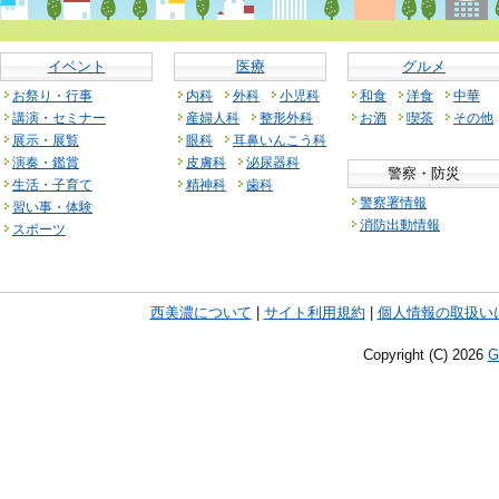
イベント
医療
グルメ
お祭り・行事
内科
外科
小児科
和食
洋食
中華
講演・セミナー
産婦人科
整形外科
お酒
喫茶
その他
展示・展覧
眼科
耳鼻いんこう科
演奏・鑑賞
皮膚科
泌尿器科
警察・防災
生活・子育て
精神科
歯科
警察署情報
習い事・体験
消防出動情報
スポーツ
西美濃について
|
サイト利用規約
|
個人情報の取扱い
Copyright (C)
2026
G