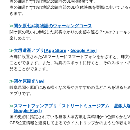
奥の細道むすびの地記念館内の3DVR映像です。
奥の細道むすびの地記念館内部の3D立体映像を実際に歩いている
きます。
関ケ原七武将物語のウォーキングコース
関ケ原の戦いに参戦した武将ゆかりの史跡を巡る７つのウォーキン
楽しめます。
大垣遺産アプリ[
App Store
・
Google Play
]
石碑に設置されたARマーカーにスマートフォンをかざすと、碑文
ことができます。また、写真のスポットに行くと、そのスポットの
見ることができます。
関ケ原観光Navi
岐阜県関ケ原町にある様々な名所やおすすめの見どころを巡るた
アプリです。
スマートフォンアプリ「
ストリートミュージアム 昼飯大
Google Play
]」
国の史跡に指定されている昼飯大塚古墳を高精細かつ色鮮やかなV
GPS位置情報と連携してまるでタイムトリップかのような体験を