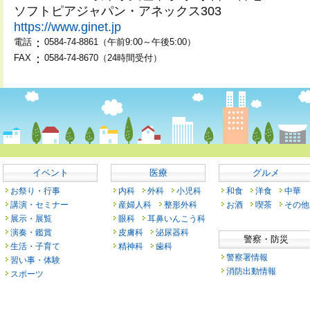
ソフトピアジャパン・アネックス303
https://www.ginet.jp
：
電話
0584-74-8861（午前9:00～午後5:00）
：
FAX
0584-74-8670（24時間受付）
イベント
医療
グルメ
お祭り・行事
内科
外科
小児科
和食
洋食
中華
講演・セミナー
産婦人科
整形外科
お酒
喫茶
その他
展示・展覧
眼科
耳鼻いんこう科
演奏・鑑賞
皮膚科
泌尿器科
警察・防災
生活・子育て
精神科
歯科
警察署情報
習い事・体験
消防出動情報
スポーツ