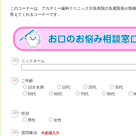
このコーナーは、アカデミー歯科クリニック大垣本院の丸尾院長が投
答えてくれるコーナーです。
ニックネーム
ご年齢
10才未満
10代
20代
30代
50代
60代
70代
80代
性別
男性
女性
質問事項
※必須入力