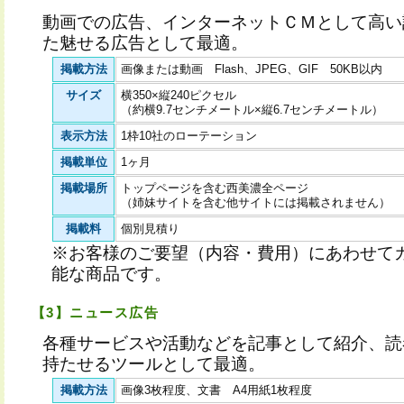
動画での広告、インターネットＣＭとして高い
た魅せる広告として最適。
掲載方法
画像または動画 Flash、JPEG、GIF 50KB以内
サイズ
横350×縦240ピクセル
（約横9.7センチメートル×縦6.7センチメートル）
表示方法
1枠10社のローテーション
掲載単位
1ヶ月
掲載場所
トップページを含む西美濃全ページ
（姉妹サイトを含む他サイトには掲載されません）
掲載料
個別見積り
※お客様のご要望（内容・費用）にあわせて
能な商品です。
【3】ニュース広告
各種サービスや活動などを記事として紹介、読
持たせるツールとして最適。
掲載方法
画像3枚程度、文書 A4用紙1枚程度