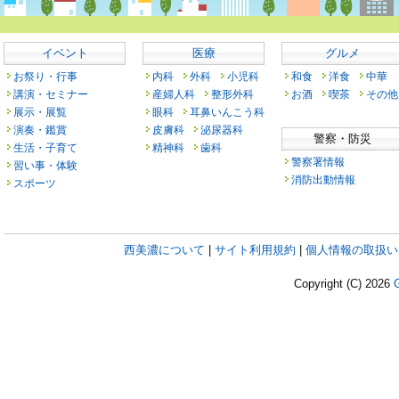
イベント
医療
グルメ
お祭り・行事
内科
外科
小児科
和食
洋食
中華
講演・セミナー
産婦人科
整形外科
お酒
喫茶
その他
展示・展覧
眼科
耳鼻いんこう科
演奏・鑑賞
皮膚科
泌尿器科
警察・防災
生活・子育て
精神科
歯科
警察署情報
習い事・体験
消防出動情報
スポーツ
西美濃について
|
サイト利用規約
|
個人情報の取扱い
Copyright (C)
2026