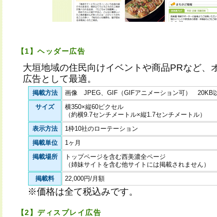
【1】ヘッダー広告
大垣地域の住民向けイベントや商品PRなど、
広告として最適。
掲載方法
画像 JPEG、GIF（GIFアニメーション可） 20KB
サイズ
横350×縦60ピクセル
（約横9.7センチメートル×縦1.7センチメートル）
表示方法
1枠10社のローテーション
掲載単位
1ヶ月
掲載場所
トップページを含む西美濃全ページ
（姉妹サイトを含む他サイトには掲載されません）
掲載料
22,000円/月額
※価格は全て税込みです。
【2】ディスプレイ広告