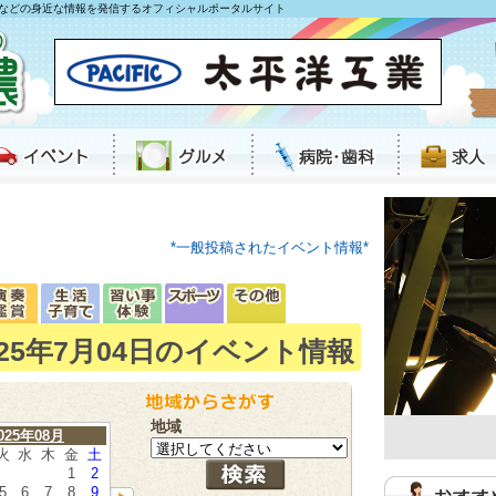
などの身近な情報を発信するオフィシャルポータルサイト
*一般投稿されたイベント情報*
025年7月04日のイベント情報
地域
025年08月
火
水
木
金
土
1
2
5
6
7
8
9