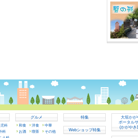
グルメ
特集
大垣かが
ポータル
小児科
和食
洋食
中華
(かがやき
Webショップ特集
外科
お酒
喫茶
その他
こう科