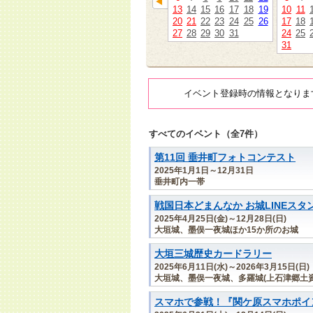
13
14
15
16
17
18
19
10
11
20
21
22
23
24
25
26
17
18
27
28
29
30
31
24
25
31
イベント登録時の情報となりま
すべてのイベント（全7件）
第11回 垂井町フォトコンテスト
2025年1月1日～12月31日
垂井町内一帯
戦国日本どまんなか お城LINEスタ
2025年4月25日(金)～12月28日(日)
大垣城、墨俣一夜城ほか15か所のお城
大垣三城歴史カードラリー
2025年6月11日(水)～2026年3月15日(日)
大垣城、墨俣一夜城、多羅城(上石津郷土資
スマホで参戦！『関ケ原スマホポイン