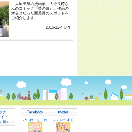
やき
Facebook
twitter
サイト
いいね！してね
フォローする
団体)