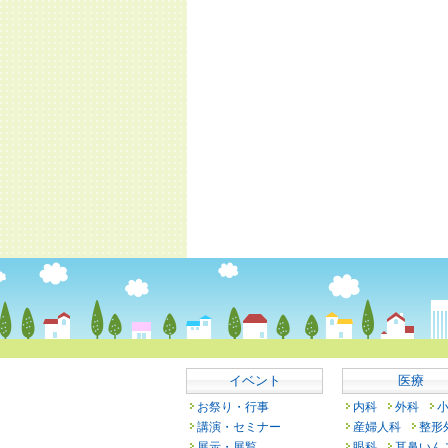
イベント
医療
お祭り・行事
内科
外科
講演・セミナー
産婦人科
整形
展示・展覧
眼科
耳鼻いん