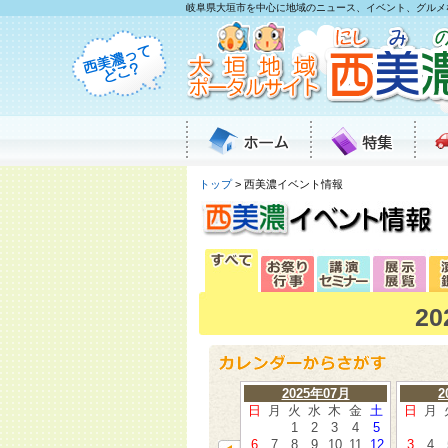
岐阜県大垣市を中心に地域のニュース、イベント、グルメ
トップ
> 西美濃イベント情報
2
2025年07月
2
日
月
火
水
木
金
土
日
月
1
2
3
4
5
6
7
8
9
10
11
12
3
4