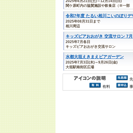
2025年6月21日(土)～12月14日(日)
関ケ原町内の協賛施設や飲食店（※一部
令和7年度 たるい相川こいのぼり
2025年08月31日まで
相川周辺
キッズピアおおがき 交流サロン 7
2025年7月各日
キッズピアおおがき交流サロン
水都大垣えきまえビアガーデン
2025年7月3日(木)～9月26日(金)
大垣駅南街区広場
有料