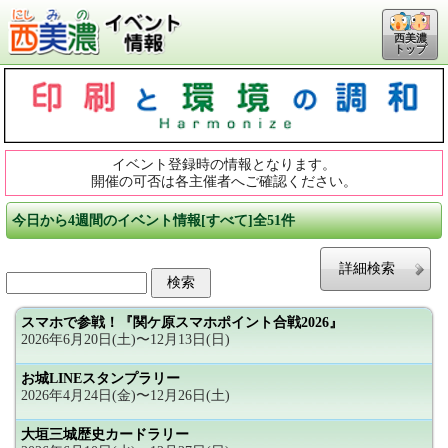
西美濃
トップ
イベント登録時の情報となります。
開催の可否は各主催者へご確認ください。
今日から4週間のイベント情報[すべて]全51件
詳細検索
スマホで参戦！『関ケ原スマホポイント合戦2026』
2026年6月20日(土)〜12月13日(日)
お城LINEスタンプラリー
2026年4月24日(金)〜12月26日(土)
大垣三城歴史カードラリー