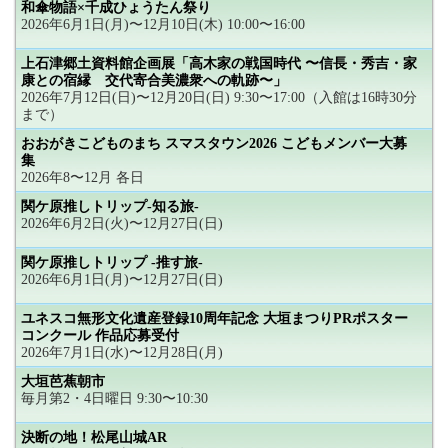
和傘物語×千成ひょうたん祭り
2026年6月1日(月)〜12月10日(木) 10:00〜16:00
上石津郷土資料館企画展「高木家の戦国時代 〜信長・秀吉・家
康との宿縁 交代寄合美濃衆への軌跡〜」
2026年7月12日(日)〜12月20日(日) 9:30〜17:00（入館は16時30分
まで）
おおがきこどものまち スマスタウン2026 こどもメンバー大募
集
2026年8〜12月 各日
関ケ原推しトリップ-知る旅-
2026年6月2日(火)〜12月27日(日)
関ケ原推しトリップ -推す旅-
2026年6月1日(月)〜12月27日(日)
ユネスコ無形文化遺産登録10周年記念 大垣まつりPRポスター
コンクール 作品応募受付
2026年7月1日(水)〜12月28日(月)
大垣芭蕉朝市
毎月第2・4日曜日 9:30〜10:30
決断の地！松尾山城AR