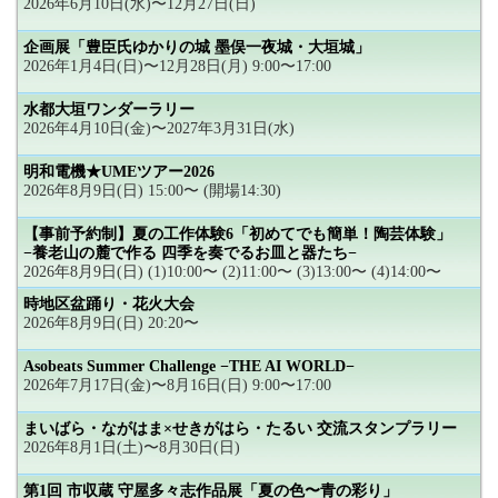
2026年6月10日(水)〜12月27日(日)
企画展「豊臣氏ゆかりの城 墨俣一夜城・大垣城」
2026年1月4日(日)〜12月28日(月) 9:00〜17:00
水都大垣ワンダーラリー
2026年4月10日(金)〜2027年3月31日(水)
明和電機★UMEツアー2026
2026年8月9日(日) 15:00〜 (開場14:30)
【事前予約制】夏の工作体験6「初めてでも簡単！陶芸体験」
−養老山の麓で作る 四季を奏でるお皿と器たち−
2026年8月9日(日) (1)10:00〜 (2)11:00〜 (3)13:00〜 (4)14:00〜
時地区盆踊り・花火大会
2026年8月9日(日) 20:20〜
Asobeats Summer Challenge −THE AI WORLD−
2026年7月17日(金)〜8月16日(日) 9:00〜17:00
まいばら・ながはま×せきがはら・たるい 交流スタンプラリー
2026年8月1日(土)〜8月30日(日)
第1回 市収蔵 守屋多々志作品展「夏の色〜青の彩り」