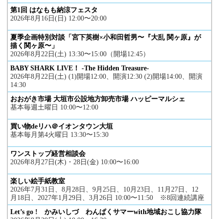
第1回 はなもも納涼フェスタ
2026年8月16日(日) 12:00〜20:00
夏季企画特別対談「宮下英樹×小和田哲男〜『大乱 関ヶ原』が
描く関ヶ原〜」
2026年8月22日(土) 13:30〜15:00（開場12:45）
BABY SHARK LIVE！ -The Hidden Treasure-
2026年8月22日(土) (1)開場12:00、開演12:30 (2)開場14:00、開演
14:30
おおがき市場 大垣市公設地方卸売市場 ハッピーマルシェ
基本毎週土曜日 10:00〜12:00
買い物deリハ＠イオンタウン大垣
基本毎月第4火曜日 13:30〜15:30
ワンストップ経営相談会
2026年8月27日(木)・28日(金) 10:00〜16:00
楽しい絵手紙教室
2026年7月31日、8月28日、9月25日、10月23日、11月27日、12
月18日、2027年1月29日、3月26日 10:00〜11:50 ※8回連続講座
Let’s go ! かみいしづ わんぱくサマーwith地域おこし協力隊