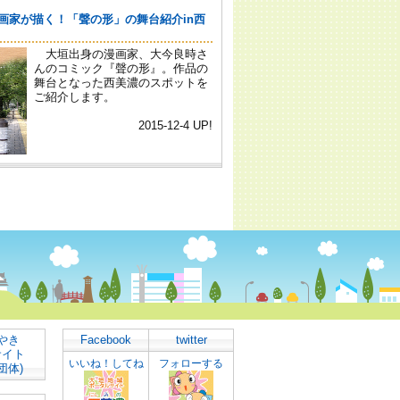
やき
Facebook
twitter
サイト
いいね！してね
フォローする
団体)