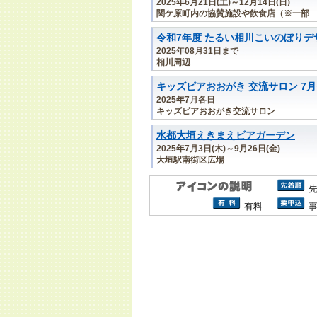
2025年6月21日(土)～12月14日(日)
関ケ原町内の協賛施設や飲食店（※一部
令和7年度 たるい相川こいのぼり
2025年08月31日まで
相川周辺
キッズピアおおがき 交流サロン 7
2025年7月各日
キッズピアおおがき交流サロン
水都大垣えきまえビアガーデン
2025年7月3日(木)～9月26日(金)
大垣駅南街区広場
有料