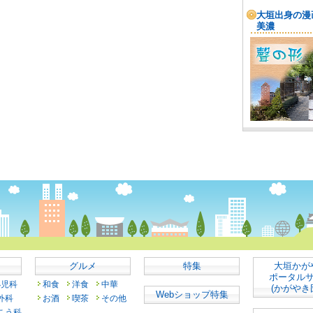
グルメ
特集
大垣かが
ポータル
小児科
和食
洋食
中華
(かがやき
Webショップ特集
外科
お酒
喫茶
その他
こう科