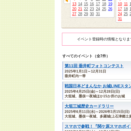
13
14
15
16
17
18
19
10
11
20
21
22
23
24
25
26
17
18
27
28
29
30
31
24
25
31
イベント登録時の情報となりま
すべてのイベント（全7件）
第11回 垂井町フォトコンテスト
2025年1月1日～12月31日
垂井町内一帯
戦国日本どまんなか お城LINEスタ
2025年4月25日(金)～12月28日(日)
大垣城、墨俣一夜城ほか15か所のお城
大垣三城歴史カードラリー
2025年6月11日(水)～2026年3月15日(日)
大垣城、墨俣一夜城、多羅城(上石津郷土資
スマホで参戦！『関ケ原スマホポイン