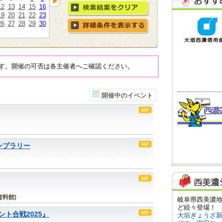
12
13
14
15
16
19
20
21
22
23
26
27
28
29
30
す。開催の可否は各主催者へご確認ください。
開催中のイベント
ンプラリー
料館)
ト合戦2025』