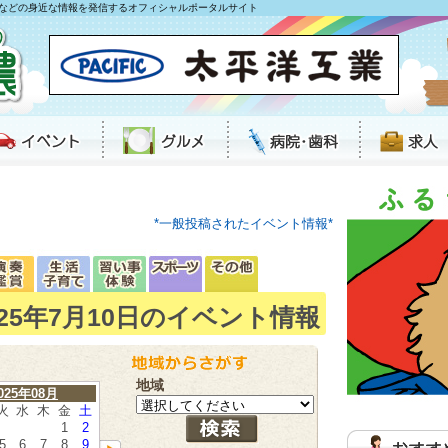
などの身近な情報を発信するオフィシャルポータルサイト
*一般投稿されたイベント情報*
025年7月10日のイベント情報
地域
025年08月
火
水
木
金
土
1
2
5
6
7
8
9