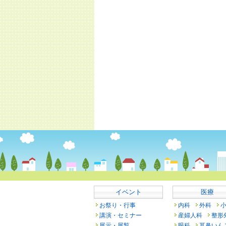
イベント
医療
お祭り・行事
内科
外科
講演・セミナー
産婦人科
整形
展示・展覧
眼科
耳鼻いん