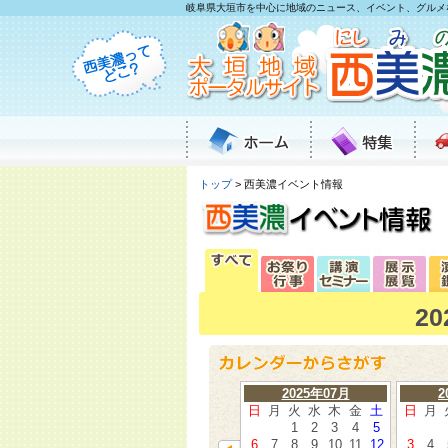
岐阜県大垣市を中心に地域のニュース、イベント、グルメ
トップ
> 西美濃イベント情報
2
2025年07月
2
日
月
火
水
木
金
土
日
月
1
2
3
4
5
6
7
8
9
10
11
12
3
4