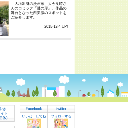
やき
Facebook
twitter
サイト
いいね！してね
フォローする
団体)