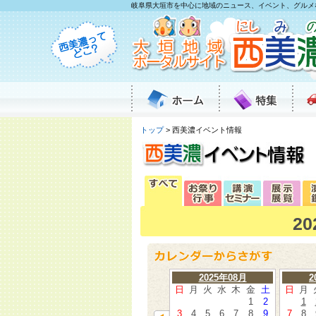
岐阜県大垣市を中心に地域のニュース、イベント、グルメ
トップ
> 西美濃イベント情報
2
2025年08月
2
日
月
火
水
木
金
土
日
月
1
2
1
3
4
5
6
7
8
9
7
8