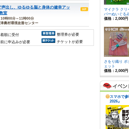
で声出し、ゆるゆる脳と身体の健幸アッ
教室
 10時00分～11時00分
石津農村環境改善センター
整理券が必要
先着順に受付
チケットが必要
事前に申込みが必要