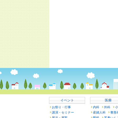
イベント
医療
お祭り・行事
内科
外科
講演・セミナー
産婦人科
整形
展示・展覧
眼科
耳鼻いん