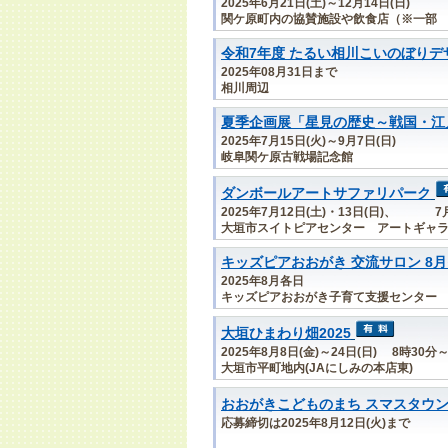
2025年6月21日(土)～12月14日(日)
関ケ原町内の協賛施設や飲食店（※一部
令和7年度 たるい相川こいのぼり
2025年08月31日まで
相川周辺
夏季企画展「星見の歴史～戦国・江
2025年7月15日(火)～9月7日(日)
岐阜関ケ原古戦場記念館
ダンボールアートサファリパーク
2025年7月12日(土)・13日(日)、 7月
大垣市スイトピアセンター アートギャ
キッズピアおおがき 交流サロン 8
2025年8月各日
キッズピアおおがき子育て支援センター
大垣ひまわり畑2025
2025年8月8日(金)～24日(日) 8時30分
大垣市平町地内(JAにしみの本店東)
おおがきこどものまち スマスタウン
応募締切は2025年8月12日(火)まで