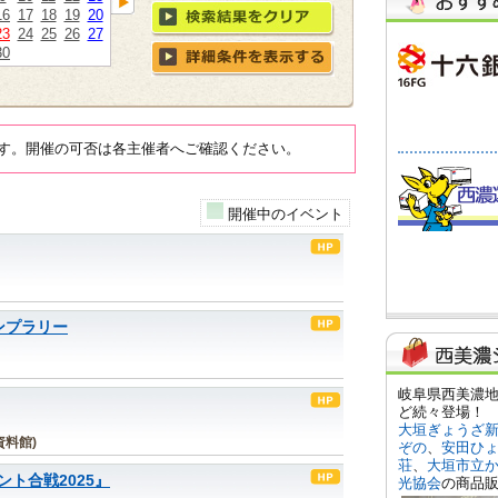
16
17
18
19
20
23
24
25
26
27
30
す。開催の可否は各主催者へご確認ください。
開催中のイベント
ンプラリー
料館)
ト合戦2025』