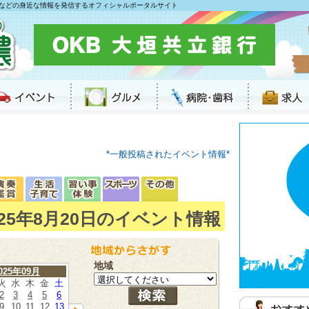
などの身近な情報を発信するオフィシャルポータルサイト
*一般投稿されたイベント情報*
025年8月20日のイベント情報
地域
025年09月
火
水
木
金
土
2
3
4
5
6
9
10
11
12
13