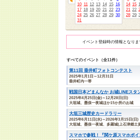
10
11
12
13
14
15
16
14
15
17
18
19
20
21
22
23
21
22
24
25
26
27
28
29
30
28
29
31
イベント登録時の情報となりま
すべてのイベント（全11件）
第11回 垂井町フォトコンテスト
2025年1月1日～12月31日
垂井町内一帯
戦国日本どまんなか お城LINEスタ
2025年4月25日(金)～12月28日(日)
大垣城、墨俣一夜城ほか15か所のお城
大垣三城歴史カードラリー
2025年6月11日(水)～2026年3月15日(日)
大垣城、墨俣一夜城、多羅城(上石津郷土資
スマホで参戦！『関ケ原スマホポイン