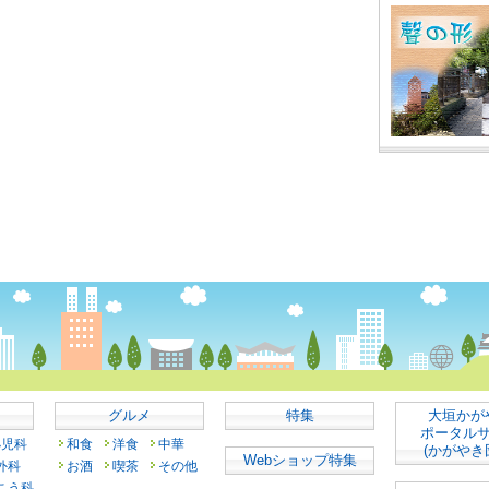
グルメ
特集
大垣かが
ポータル
小児科
和食
洋食
中華
(かがやき
Webショップ特集
外科
お酒
喫茶
その他
こう科