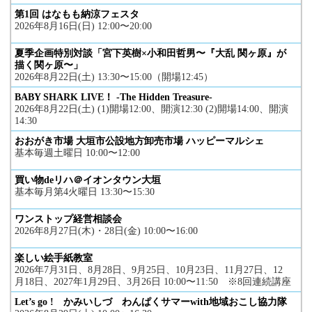
第1回 はなもも納涼フェスタ
2026年8月16日(日) 12:00〜20:00
夏季企画特別対談「宮下英樹×小和田哲男〜『大乱 関ヶ原』が
描く関ヶ原〜」
2026年8月22日(土) 13:30〜15:00（開場12:45）
BABY SHARK LIVE！ -The Hidden Treasure-
2026年8月22日(土) (1)開場12:00、開演12:30 (2)開場14:00、開演
14:30
おおがき市場 大垣市公設地方卸売市場 ハッピーマルシェ
基本毎週土曜日 10:00〜12:00
買い物deリハ＠イオンタウン大垣
基本毎月第4火曜日 13:30〜15:30
ワンストップ経営相談会
2026年8月27日(木)・28日(金) 10:00〜16:00
楽しい絵手紙教室
2026年7月31日、8月28日、9月25日、10月23日、11月27日、12
月18日、2027年1月29日、3月26日 10:00〜11:50 ※8回連続講座
Let’s go ! かみいしづ わんぱくサマーwith地域おこし協力隊