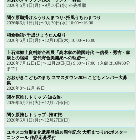
おおがきマラソン2026 ランナー募集
2026年6月1日(月)〜9月30日(水) ※先着順
関ケ原願掛けふうりんまつり×招風うちわまつり
2026年6月1日(月)〜9月30日(水) 10:00〜16:00
和傘物語×千成ひょうたん祭り
2026年6月1日(月)〜12月10日(木) 10:00〜16:00
上石津郷土資料館企画展「高木家の戦国時代 〜信長・秀吉・家
康との宿縁 交代寄合美濃衆への軌跡〜」
2026年7月12日(日)〜12月20日(日) 9:30〜17:00（入館は16時30分
まで）
おおがきこどものまち スマスタウン2026 こどもメンバー大募
集
2026年8〜12月 各日
関ケ原推しトリップ-知る旅-
2026年6月2日(火)〜12月27日(日)
関ケ原推しトリップ -推す旅-
2026年6月1日(月)〜12月27日(日)
ユネスコ無形文化遺産登録10周年記念 大垣まつりPRポスター
コンクール 作品応募受付