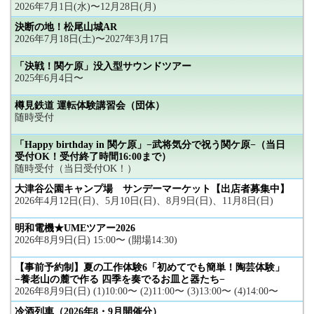
2026年7月1日(水)〜12月28日(月)
決断の地！松尾山城AR
2026年7月18日(土)〜2027年3月17日
「決戦！関ケ原」没入型サウンドツアー
2025年6月4日〜
樽見鉄道 運転体験講習会（団体）
随時受付
「Happy birthday in 関ケ原」−武将気分で祝う関ケ原−（当日
受付OK！受付終了時間16:00まで）
随時受付（当日受付OK！）
大津谷公園キャンプ場 サンデーマーケット【出店者募集中】
2026年4月12日(日)、5月10日(日)、8月9日(日)、11月8日(日)
明和電機★UMEツアー2026
2026年8月9日(日) 15:00〜 (開場14:30)
【事前予約制】夏の工作体験6「初めてでも簡単！陶芸体験」
−養老山の麓で作る 四季を奏でるお皿と器たち−
2026年8月9日(日) (1)10:00〜 (2)11:00〜 (3)13:00〜 (4)14:00〜
冷酒列車（2026年8・9月開催分）