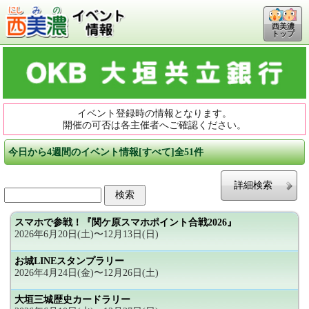
西美濃
トップ
イベント登録時の情報となります。
開催の可否は各主催者へご確認ください。
今日から4週間のイベント情報[すべて]全51件
詳細検索
スマホで参戦！『関ケ原スマホポイント合戦2026』
2026年6月20日(土)〜12月13日(日)
お城LINEスタンプラリー
2026年4月24日(金)〜12月26日(土)
大垣三城歴史カードラリー