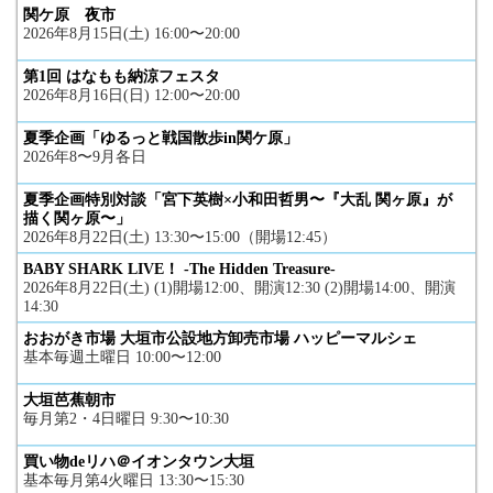
関ケ原 夜市
2026年8月15日(土) 16:00〜20:00
第1回 はなもも納涼フェスタ
2026年8月16日(日) 12:00〜20:00
夏季企画「ゆるっと戦国散歩in関ケ原」
2026年8〜9月各日
夏季企画特別対談「宮下英樹×小和田哲男〜『大乱 関ヶ原』が
描く関ヶ原〜」
2026年8月22日(土) 13:30〜15:00（開場12:45）
BABY SHARK LIVE！ -The Hidden Treasure-
2026年8月22日(土) (1)開場12:00、開演12:30 (2)開場14:00、開演
14:30
おおがき市場 大垣市公設地方卸売市場 ハッピーマルシェ
基本毎週土曜日 10:00〜12:00
大垣芭蕉朝市
毎月第2・4日曜日 9:30〜10:30
買い物deリハ＠イオンタウン大垣
基本毎月第4火曜日 13:30〜15:30