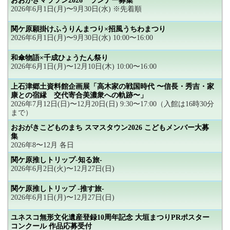
おおがきマラソン2026 ランナー募集
2026年6月1日(月)〜9月30日(水) ※先着順
関ケ原願掛けふうりんまつり×招風うちわまつり
2026年6月1日(月)〜9月30日(水) 10:00〜16:00
和傘物語×千成ひょうたん祭り
2026年6月1日(月)〜12月10日(木) 10:00〜16:00
上石津郷土資料館企画展「高木家の戦国時代 〜信長・秀吉・家
康との宿縁 交代寄合美濃衆への軌跡〜」
2026年7月12日(日)〜12月20日(日) 9:30〜17:00（入館は16時30分
まで）
おおがきこどものまち スマスタウン2026 こどもメンバー大募
集
2026年8〜12月 各日
関ケ原推しトリップ-知る旅-
2026年6月2日(火)〜12月27日(日)
関ケ原推しトリップ -推す旅-
2026年6月1日(月)〜12月27日(日)
ユネスコ無形文化遺産登録10周年記念 大垣まつりPRポスター
コンクール 作品応募受付