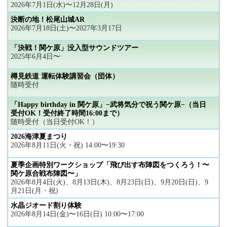
2026年7月1日(水)〜12月28日(月)
決断の地！松尾山城AR
2026年7月18日(土)〜2027年3月17日
「決戦！関ケ原」没入型サウンドツアー
2025年6月4日〜
樽見鉄道 運転体験講習会（団体）
随時受付
「Happy birthday in 関ケ原」−武将気分で祝う関ケ原−（当日
受付OK！受付終了時間16:00まで）
随時受付（当日受付OK！）
2026海津夏まつり
2026年8月11日(火・祝) 14:00〜19:30
夏季企画特別ワークショップ「飛び出す布陣図をつくろう！〜
関ケ原合戦布陣図〜」
2026年8月4日(火)、8月13日(木)、8月23日(日)、9月20日(日)、9
月21日(月・祝)
水晶ジオード割り体験
2026年8月14日(金)〜16日(日) 10:00〜17:00