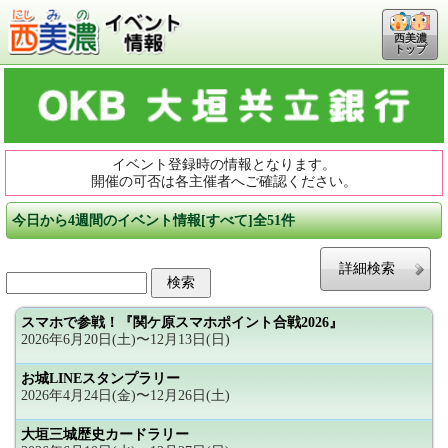
西美濃
トップ
イベント登録時の情報となります。
開催の可否は各主催者へご確認ください。
今日から4週間のイベント情報[すべて]全51件
詳細検索
スマホで参戦！『関ケ原スマホポイント合戦2026』
2026年6月20日(土)〜12月13日(日)
お城LINEスタンプラリー
2026年4月24日(金)〜12月26日(土)
大垣三城歴史カードラリー