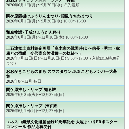
おおがきマラソン2026 ランナー募集
2026年6月1日(月)〜9月30日(水) ※先着順
関ケ原願掛けふうりんまつり×招風うちわまつり
2026年6月1日(月)〜9月30日(水) 10:00〜16:00
和傘物語×千成ひょうたん祭り
2026年6月1日(月)〜12月10日(木) 10:00〜16:00
上石津郷土資料館企画展「高木家の戦国時代 〜信長・秀吉・家
康との宿縁 交代寄合美濃衆への軌跡〜」
2026年7月12日(日)〜12月20日(日) 9:30〜17:00（入館は16時30分
まで）
おおがきこどものまち スマスタウン2026 こどもメンバー大募
集
2026年8〜12月 各日
関ケ原推しトリップ-知る旅-
2026年6月2日(火)〜12月27日(日)
関ケ原推しトリップ -推す旅-
2026年6月1日(月)〜12月27日(日)
ユネスコ無形文化遺産登録10周年記念 大垣まつりPRポスター
コンクール 作品応募受付