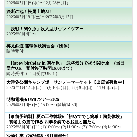
2026年7月1日(水)〜12月28日(月)
決断の地！松尾山城AR
2026年7月18日(土)〜2027年3月17日
「決戦！関ケ原」没入型サウンドツアー
2025年6月4日〜
樽見鉄道 運転体験講習会（団体）
随時受付
「Happy birthday in 関ケ原」−武将気分で祝う関ケ原−（当日
受付OK！受付終了時間16:00まで）
随時受付（当日受付OK！）
大津谷公園キャンプ場 サンデーマーケット【出店者募集中】
2026年4月12日(日)、5月10日(日)、8月9日(日)、11月8日(日)
明和電機★UMEツアー2026
2026年8月9日(日) 15:00〜 (開場14:30)
【事前予約制】夏の工作体験6「初めてでも簡単！陶芸体験」
−養老山の麓で作る 四季を奏でるお皿と器たち−
2026年8月9日(日) (1)10:00〜 (2)11:00〜 (3)13:00〜 (4)14:00〜
冷酒列車（2026年8・9月開催分）