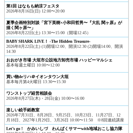
第1回 はなもも納涼フェスタ
2026年8月16日(日) 12:00〜20:00
夏季企画特別対談「宮下英樹×小和田哲男〜『大乱 関ヶ原』が
描く関ヶ原〜」
2026年8月22日(土) 13:30〜15:00（開場12:45）
BABY SHARK LIVE！ -The Hidden Treasure-
2026年8月22日(土) (1)開場12:00、開演12:30 (2)開場14:00、開演
14:30
おおがき市場 大垣市公設地方卸売市場 ハッピーマルシェ
基本毎週土曜日 10:00〜12:00
買い物deリハ＠イオンタウン大垣
基本毎月第4火曜日 13:30〜15:30
ワンストップ経営相談会
2026年8月27日(木)・28日(金) 10:00〜16:00
楽しい絵手紙教室
2026年7月31日、8月28日、9月25日、10月23日、11月27日、12
月18日、2027年1月29日、3月26日 10:00〜11:50 ※8回連続講座
Let’s go ! かみいしづ わんぱくサマーwith地域おこし協力隊