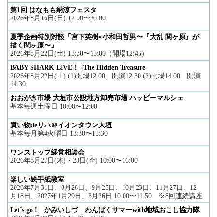
第1回 はなもも納涼フェスタ
2026年8月16日(日) 12:00〜20:00
夏季企画特別対談「宮下英樹×小和田哲男〜『大乱 関ヶ原』が
描く関ヶ原〜」
2026年8月22日(土) 13:30〜15:00（開場12:45）
BABY SHARK LIVE！ -The Hidden Treasure-
2026年8月22日(土) (1)開場12:00、開演12:30 (2)開場14:00、開演
14:30
おおがき市場 大垣市公設地方卸売市場 ハッピーマルシェ
基本毎週土曜日 10:00〜12:00
買い物deリハ＠イオンタウン大垣
基本毎月第4火曜日 13:30〜15:30
ワンストップ経営相談会
2026年8月27日(木)・28日(金) 10:00〜16:00
楽しい絵手紙教室
2026年7月31日、8月28日、9月25日、10月23日、11月27日、12
月18日、2027年1月29日、3月26日 10:00〜11:50 ※8回連続講座
Let’s go ! かみいしづ わんぱくサマーwith地域おこし協力隊