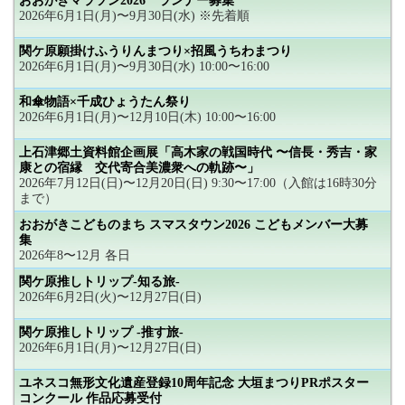
おおがきマラソン2026 ランナー募集
2026年6月1日(月)〜9月30日(水) ※先着順
関ケ原願掛けふうりんまつり×招風うちわまつり
2026年6月1日(月)〜9月30日(水) 10:00〜16:00
和傘物語×千成ひょうたん祭り
2026年6月1日(月)〜12月10日(木) 10:00〜16:00
上石津郷土資料館企画展「高木家の戦国時代 〜信長・秀吉・家
康との宿縁 交代寄合美濃衆への軌跡〜」
2026年7月12日(日)〜12月20日(日) 9:30〜17:00（入館は16時30分
まで）
おおがきこどものまち スマスタウン2026 こどもメンバー大募
集
2026年8〜12月 各日
関ケ原推しトリップ-知る旅-
2026年6月2日(火)〜12月27日(日)
関ケ原推しトリップ -推す旅-
2026年6月1日(月)〜12月27日(日)
ユネスコ無形文化遺産登録10周年記念 大垣まつりPRポスター
コンクール 作品応募受付