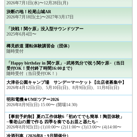
2026年7月1日(水)〜12月28日(月)
決断の地！松尾山城AR
2026年7月18日(土)〜2027年3月17日
「決戦！関ケ原」没入型サウンドツアー
2025年6月4日〜
樽見鉄道 運転体験講習会（団体）
随時受付
「Happy birthday in 関ケ原」−武将気分で祝う関ケ原−（当日
受付OK！受付終了時間16:00まで）
随時受付（当日受付OK！）
大津谷公園キャンプ場 サンデーマーケット【出店者募集中】
2026年4月12日(日)、5月10日(日)、8月9日(日)、11月8日(日)
明和電機★UMEツアー2026
2026年8月9日(日) 15:00〜 (開場14:30)
【事前予約制】夏の工作体験6「初めてでも簡単！陶芸体験」
−養老山の麓で作る 四季を奏でるお皿と器たち−
2026年8月9日(日) (1)10:00〜 (2)11:00〜 (3)13:00〜 (4)14:00〜
冷酒列車（2026年8・9月開催分）