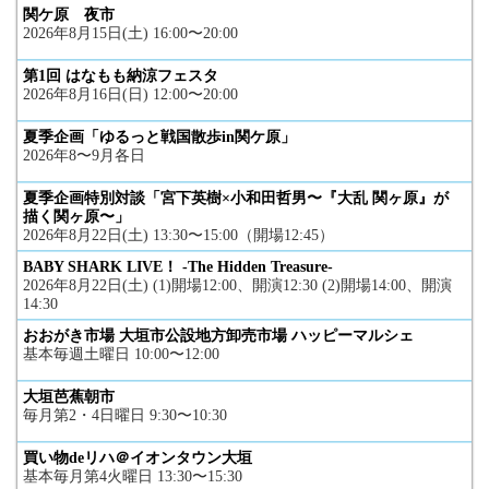
関ケ原 夜市
2026年8月15日(土) 16:00〜20:00
第1回 はなもも納涼フェスタ
2026年8月16日(日) 12:00〜20:00
夏季企画「ゆるっと戦国散歩in関ケ原」
2026年8〜9月各日
夏季企画特別対談「宮下英樹×小和田哲男〜『大乱 関ヶ原』が
描く関ヶ原〜」
2026年8月22日(土) 13:30〜15:00（開場12:45）
BABY SHARK LIVE！ -The Hidden Treasure-
2026年8月22日(土) (1)開場12:00、開演12:30 (2)開場14:00、開演
14:30
おおがき市場 大垣市公設地方卸売市場 ハッピーマルシェ
基本毎週土曜日 10:00〜12:00
大垣芭蕉朝市
毎月第2・4日曜日 9:30〜10:30
買い物deリハ＠イオンタウン大垣
基本毎月第4火曜日 13:30〜15:30