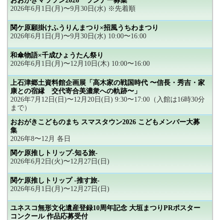
おおがきマラソン2026 ランナー募集
2026年6月1日(月)〜9月30日(水) ※先着順
関ケ原願掛けふうりんまつり×招風うちわまつり
2026年6月1日(月)〜9月30日(水) 10:00〜16:00
和傘物語×千成ひょうたん祭り
2026年6月1日(月)〜12月10日(木) 10:00〜16:00
上石津郷土資料館企画展「高木家の戦国時代 〜信長・秀吉・家
康との宿縁 交代寄合美濃衆への軌跡〜」
2026年7月12日(日)〜12月20日(日) 9:30〜17:00（入館は16時30分
まで）
おおがきこどものまち スマスタウン2026 こどもメンバー大募
集
2026年8〜12月 各日
関ケ原推しトリップ-知る旅-
2026年6月2日(火)〜12月27日(日)
関ケ原推しトリップ -推す旅-
2026年6月1日(月)〜12月27日(日)
ユネスコ無形文化遺産登録10周年記念 大垣まつりPRポスター
コンクール 作品応募受付