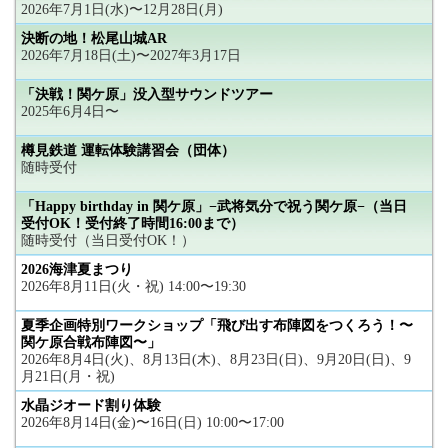
2026年7月1日(水)〜12月28日(月)
決断の地！松尾山城AR
2026年7月18日(土)〜2027年3月17日
「決戦！関ケ原」没入型サウンドツアー
2025年6月4日〜
樽見鉄道 運転体験講習会（団体）
随時受付
「Happy birthday in 関ケ原」−武将気分で祝う関ケ原−（当日
受付OK！受付終了時間16:00まで）
随時受付（当日受付OK！）
2026海津夏まつり
2026年8月11日(火・祝) 14:00〜19:30
夏季企画特別ワークショップ「飛び出す布陣図をつくろう！〜
関ケ原合戦布陣図〜」
2026年8月4日(火)、8月13日(木)、8月23日(日)、9月20日(日)、9
月21日(月・祝)
水晶ジオード割り体験
2026年8月14日(金)〜16日(日) 10:00〜17:00