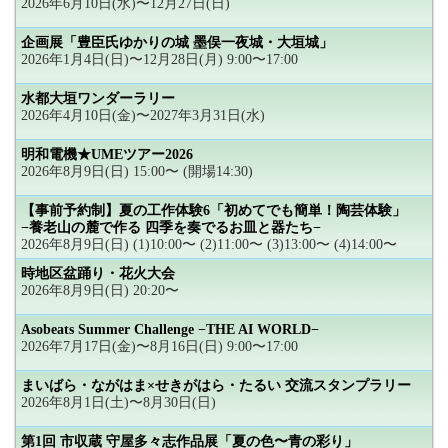
2026年6月10日(水)〜12月27日(日)
企画展「豊臣氏ゆかりの城 墨俣一夜城・大垣城」
2026年1月4日(日)〜12月28日(月) 9:00〜17:00
水都大垣ワンダーラリー
2026年4月10日(金)〜2027年3月31日(水)
明和電機★UMEツアー2026
2026年8月9日(日) 15:00〜 (開場14:30)
【事前予約制】夏の工作体験6「初めてでも簡単！陶芸体験」
−養老山の麓で作る 四季を奏でるお皿と器たち−
2026年8月9日(日) (1)10:00〜 (2)11:00〜 (3)13:00〜 (4)14:00〜
時地区盆踊り・花火大会
2026年8月9日(日) 20:20〜
Asobeats Summer Challenge −THE AI WORLD−
2026年7月17日(金)〜8月16日(日) 9:00〜17:00
まいばら・ながはま×せきがはら・たるい 交流スタンプラリー
2026年8月1日(土)〜8月30日(日)
第1回 市収蔵 守屋多々志作品展「夏の色〜青の彩り」