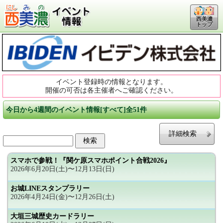
西美濃
トップ
イベント登録時の情報となります。
開催の可否は各主催者へご確認ください。
今日から4週間のイベント情報[すべて]全51件
詳細検索
スマホで参戦！『関ケ原スマホポイント合戦2026』
2026年6月20日(土)〜12月13日(日)
お城LINEスタンプラリー
2026年4月24日(金)〜12月26日(土)
大垣三城歴史カードラリー