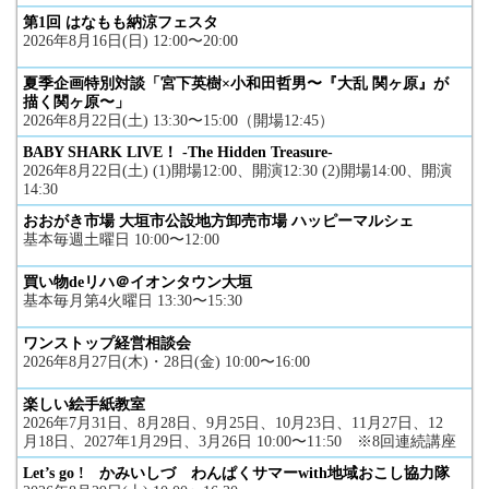
第1回 はなもも納涼フェスタ
2026年8月16日(日) 12:00〜20:00
夏季企画特別対談「宮下英樹×小和田哲男〜『大乱 関ヶ原』が
描く関ヶ原〜」
2026年8月22日(土) 13:30〜15:00（開場12:45）
BABY SHARK LIVE！ -The Hidden Treasure-
2026年8月22日(土) (1)開場12:00、開演12:30 (2)開場14:00、開演
14:30
おおがき市場 大垣市公設地方卸売市場 ハッピーマルシェ
基本毎週土曜日 10:00〜12:00
買い物deリハ＠イオンタウン大垣
基本毎月第4火曜日 13:30〜15:30
ワンストップ経営相談会
2026年8月27日(木)・28日(金) 10:00〜16:00
楽しい絵手紙教室
2026年7月31日、8月28日、9月25日、10月23日、11月27日、12
月18日、2027年1月29日、3月26日 10:00〜11:50 ※8回連続講座
Let’s go ! かみいしづ わんぱくサマーwith地域おこし協力隊