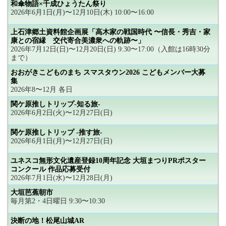
和傘物語×千成ひょうたん祭り
2026年6月1日(月)〜12月10日(木) 10:00〜16:00
上石津郷土資料館企画展「高木家の戦国時代 〜信長・秀吉・家
康との宿縁 交代寄合美濃衆への軌跡〜」
2026年7月12日(日)〜12月20日(日) 9:30〜17:00（入館は16時30分
まで）
おおがきこどものまち スマスタウン2026 こどもメンバー大募
集
2026年8〜12月 各日
関ケ原推しトリップ-知る旅-
2026年6月2日(火)〜12月27日(日)
関ケ原推しトリップ -推す旅-
2026年6月1日(月)〜12月27日(日)
ユネスコ無形文化遺産登録10周年記念 大垣まつりPRポスター
コンクール 作品応募受付
2026年7月1日(水)〜12月28日(月)
大垣芭蕉朝市
毎月第2・4日曜日 9:30〜10:30
決断の地！松尾山城AR