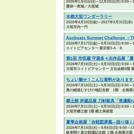
2026年1月4日(日)～12月28日(月) 9:00～1
墨俣一夜城／大垣城
水都大垣ワンダーラリー
2026年4月10日(金)～2027年3月31日(水)
大垣市内一円
Asobeats Summer Challenge －
2026年7月17日(金)～8月16日(日) 9:00～1
スイトピアセンター 展示室3-A・B
第1回 市収蔵 守屋多々志作品展「
2026年7月18日(土)～8月30日(日) 9:00～1
大垣市スイトピアセンター 文化会館4階 展
ちょい魅せ！こんな資料があります
2026年7月18日(土)～8月30日(日) 9:00～1
奥の細道むすびの地記念館 1階 企画展
郷土館 所蔵品展 刀剣装具「美濃彫(
2026年7月11日(土)～8月30日(日) 9:00～1
大垣市郷土館 1階 郷土美術室
夏季企画展「合戦図屏風―語り描く
2026年7月14日(火)～9月6日(日) 9:00～
岐阜関ケ原古戦場記念館 ２階 企画展示室