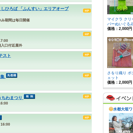
よしひろば 「ふんすい」エリアオープ
夏休み期間は毎日開催
7:00
側入口付近屋外
ンテスト
募集
うちわまつり
6:00
16:00