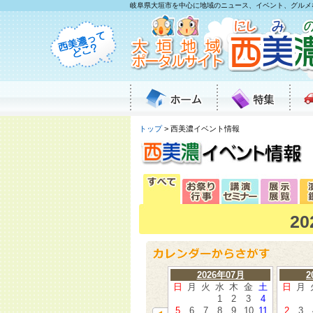
岐阜県大垣市を中心に地域のニュース、イベント、グルメ
トップ
> 西美濃イベント情報
2
2026年07月
2
日
月
火
水
木
金
土
日
月
1
2
3
4
5
6
7
8
9
10
11
2
3