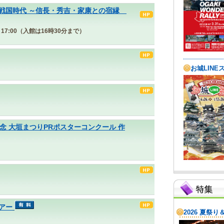
戦国時代 ～信長・秀吉・家康との宿縁
30～17:00（入館は16時30分まで）
念 大垣まつりPRポスターコンクール 作
アー