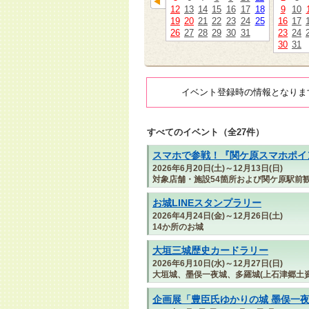
12
13
14
15
16
17
18
9
10
19
20
21
22
23
24
25
16
17
26
27
28
29
30
31
23
24
30
31
イベント登録時の情報となりま
すべてのイベント（全27件）
スマホで参戦！『関ケ原スマホポイン
2026年6月20日(土)～12月13日(日)
対象店舗・施設54箇所および関ケ原駅前
お城LINEスタンプラリー
2026年4月24日(金)～12月26日(土)
14か所のお城
大垣三城歴史カードラリー
2026年6月10日(水)～12月27日(日)
大垣城、墨俣一夜城、多羅城(上石津郷土資
企画展「豊臣氏ゆかりの城 墨俣一