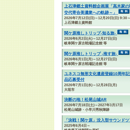
上石津郷土資料館企画展「高木家の
交代寄合美濃衆への軌跡～」
2026年7月12日(日)～12月20日(日) 9:
上石津郷土資料館
関ケ原推しトリップ-知る旅-
2026年6月2日(火)～12月27日(日)
岐阜関ケ原古戦場記念館 等
関ケ原推しトリップ -推す旅-
2026年6月1日(月)～12月27日(日)
岐阜関ケ原古戦場記念館 等
ユネスコ無形文化遺産登録10周年記
品応募受付
2026年7月1日(水)～12月28日(月)
大垣市
決断の地！松尾山城AR
2026年7月18日(土)～2027年3月17日
松尾山城跡・小早川秀秋陣跡
「決戦！関ケ原」没入型サウンドツ
2025年6月4日～