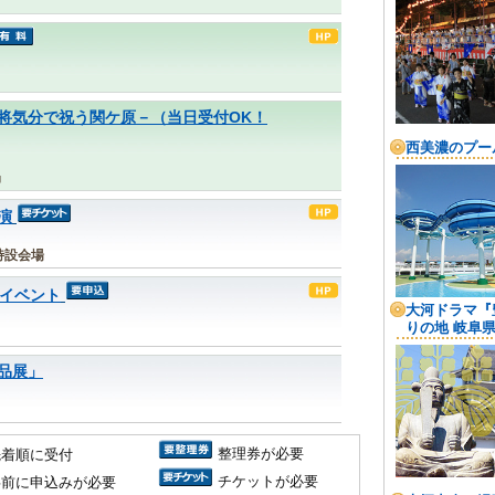
ケ原」－武将気分で祝う関ケ原－（当日受付OK！
局
演
特設会場
月イベント
品展」
整理券が必要
先着順に受付
チケットが必要
事前に申込みが必要