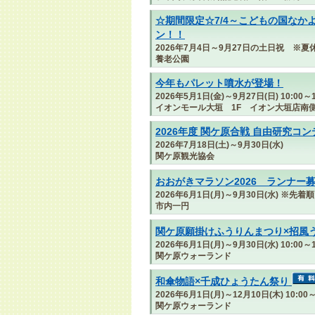
☆期間限定☆7/4～こどもの国なか
ン！！
2026年7月4日～9月27日の土日祝 ※
養老公園
今年もパレット噴水が登場！
2026年5月1日(金)～9月27日(日) 10:00～1
イオンモール大垣 1F イオン大垣店南
2026年度 関ケ原合戦 自由研究コ
2026年7月18日(土)～9月30日(水)
関ケ原観光協会
おおがきマラソン2026 ランナー
2026年6月1日(月)～9月30日(水) ※先着順
市内一円
関ケ原願掛けふうりんまつり×招風
2026年6月1日(月)～9月30日(水) 10:00～1
関ケ原ウォーランド
和傘物語×千成ひょうたん祭り
2026年6月1日(月)～12月10日(木) 10:00～
関ケ原ウォーランド