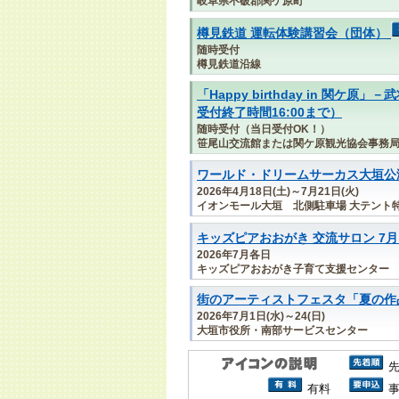
岐阜県不破郡関ケ原町
樽見鉄道 運転体験講習会（団体）
随時受付
樽見鉄道沿線
「Happy birthday in 関
受付終了時間16:00まで）
随時受付（当日受付OK！）
笹尾山交流館または関ケ原観光協会事務
ワールド・ドリームサーカス大垣公
2026年4月18日(土)～7月21日(火)
イオンモール大垣 北側駐車場 大テント
キッズピアおおがき 交流サロン 7
2026年7月各日
キッズピアおおがき子育て支援センター
街のアーティストフェスタ「夏の作
2026年7月1日(水)～24(日)
大垣市役所・南部サービスセンター
有料