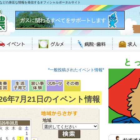
などの身近な情報を発信するオフィシャルポータルサイト
*一般投稿されたイベント情報*
026年7月21日のイベント情報
地域
026年08月
火
水
木
金
土
1
4
5
6
7
8