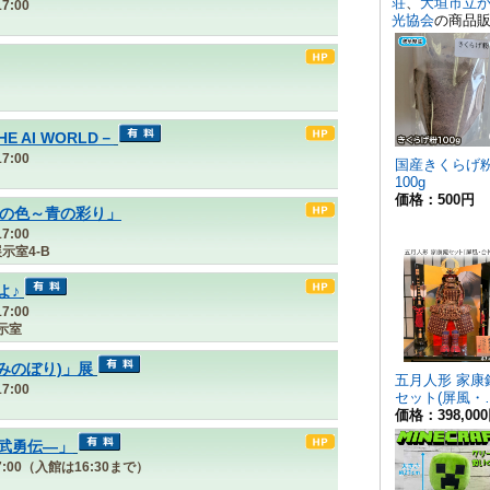
7:00
THE AI WORLD－
7:00
夏の色～青の彩り」
7:00
示室4-B
よ♪
7:00
示室
みのぼり)」展
7:00
武勇伝―」
17:00（入館は16:30まで）