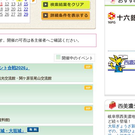
11
12
13
14
15
18
19
20
21
22
25
26
27
28
29
す。開催の可否は各主催者へご確認ください。
開催中のイベント
ト合戦2026』
観光交流館・関ケ原笹尾山交流館
料館)
夜城・大垣城」