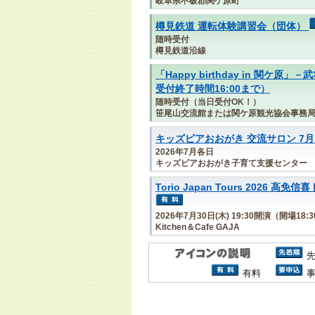
岐阜県不破郡関ケ原町
樽見鉄道 運転体験講習会（団体）
随時受付
樽見鉄道沿線
「Happy birthday in 関
受付終了時間16:00まで）
随時受付（当日受付OK！）
笹尾山交流館または関ケ原観光協会事務
キッズピアおおがき 交流サロン 7
2026年7月各日
キッズピアおおがき子育て支援センター
Torio Japan Tours 2026
2026年7月30日(木) 19:30開演（開場18:
Kitchen＆Cafe GAJA
有料