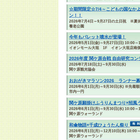
☆期間限定☆7/4～こどもの国なか
ン！！
2026年7月4日～9月27日の土日祝 ※
養老公園
今年もパレット噴水が登場！
2026年5月1日(金)～9月27日(日) 10:00～1
イオンモール大垣 1F イオン大垣店南
2026年度 関ケ原合戦 自由研究コ
2026年7月18日(土)～9月30日(水)
関ケ原観光協会
おおがきマラソン2026 ランナー
2026年6月1日(月)～9月30日(水) ※先着順
市内一円
関ケ原願掛けふうりんまつり×招風
2026年6月1日(月)～9月30日(水) 10:00～1
関ケ原ウォーランド
和傘物語×千成ひょうたん祭り
2026年6月1日(月)～12月10日(木) 10:00～
関ケ原ウォーランド