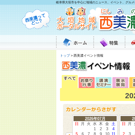
岐阜県大垣市を中心に地域のニュース、イベント、グルメ
トップ
> 西美濃イベント情報
2
2026年07月
2
日
月
火
水
木
金
土
日
月
1
2
3
4
5
6
7
8
9
10
11
2
3