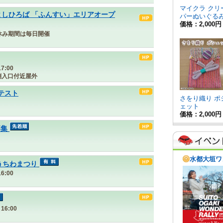
よしひろば 「ふんすい」エリアオープ
夏休み期間は毎日開催
7:00
側入口付近屋外
ンテスト
募集
うちわまつり
6:00
16:00