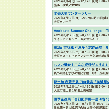
2026年1月4日(日)～12月28日(月) 9:00～1
墨俣一夜城／大垣城
水都大垣ワンダーラリー
2026年4月10日(金)～2027年3月31日(水)
大垣市内一円
Asobeats Summer Challenge －
2026年7月17日(金)～8月16日(日) 9:00～1
スイトピアセンター 展示室3-A・B
第1回 市収蔵 守屋多々志作品展「
2026年7月18日(土)～8月30日(日) 9:00～1
大垣市スイトピアセンター 文化会館4階 展
ちょい魅せ！こんな資料があります
2026年7月18日(土)～8月30日(日) 9:00～1
奥の細道むすびの地記念館 1階 企画展
郷土館 所蔵品展 刀剣装具「美濃彫(
2026年7月11日(土)～8月30日(日) 9:00～1
大垣市郷土館 1階 郷土美術室
夏季企画展「合戦図屏風―語り描く
2026年7月14日(火)～9月6日(日) 9:00～
岐阜関ケ原古戦場記念館 ２階 企画展示室