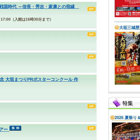
戦国時代 ～信長・秀吉・家康との宿縁
30～17:00（入館は16時30分まで）
念 大垣まつりPRポスターコンクール 作
アー