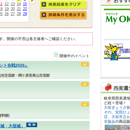
11
12
13
14
15
18
19
20
21
22
25
26
27
28
29
す。開催の可否は各主催者へご確認ください。
開催中のイベント
ト合戦2026』
観光交流館・関ケ原笹尾山交流館
料館)
夜城・大垣城」