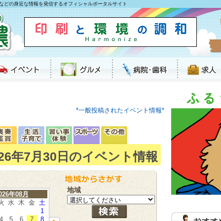
などの身近な情報を発信するオフィシャルポータルサイト
*一般投稿されたイベント情報*
026年7月30日のイベント情報
地域
026年08月
火
水
木
金
土
1
4
5
6
7
8