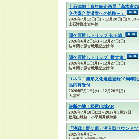
上石津郷土資料館企画展「高木家の
交代寄合美濃衆への軌跡～」
2026年7月12日(日)～12月20日(日) 9:
上石津郷土資料館
関ケ原推しトリップ-知る旅-
2026年6月2日(火)～12月27日(日)
岐阜関ケ原古戦場記念館 等
関ケ原推しトリップ -推す旅-
2026年6月1日(月)～12月27日(日)
岐阜関ケ原古戦場記念館 等
ユネスコ無形文化遺産登録10周年記
品応募受付
2026年7月1日(水)～12月28日(月)
大垣市
決断の地！松尾山城AR
2026年7月18日(土)～2027年3月17日
松尾山城跡・小早川秀秋陣跡
「決戦！関ケ原」没入型サウンドツ
2025年6月4日～