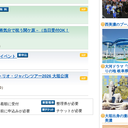
ケ原」－武将気分で祝う関ケ原－（当日受付OK！
局
月イベント
 高免信喜トリオ・ジャパンツアー2026 大垣公演
30）
整理券が必要
先着順に受付
チケットが必要
事前に申込みが必要