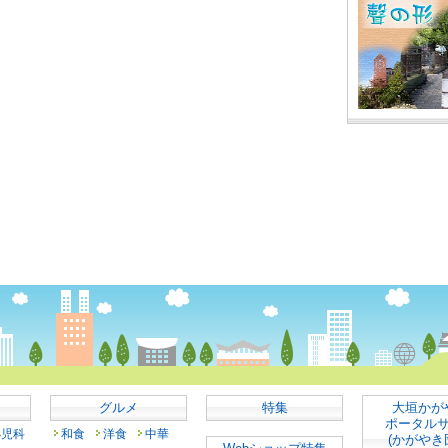
グルメ
特集
大垣かが
ポータル
小児科
和食
洋食
中華
(かがやき