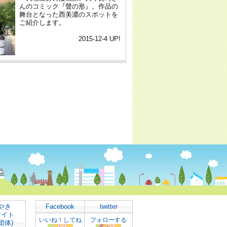
やき
Facebook
twitter
サイト
いいね！してね
フォローする
団体)