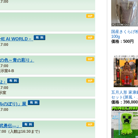
7:00
THE AI WORLD－
7:00
夏の色～青の彩り」
7:00
示室4-B
よ♪
7:00
示室
みのぼり)」展
7:00
武勇伝―」
17:00（入館は16:30まで）