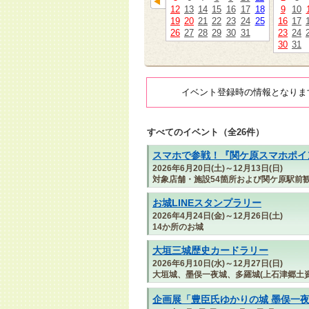
12
13
14
15
16
17
18
9
10
19
20
21
22
23
24
25
16
17
26
27
28
29
30
31
23
24
30
31
イベント登録時の情報となりま
すべてのイベント（全26件）
スマホで参戦！『関ケ原スマホポイン
2026年6月20日(土)～12月13日(日)
対象店舗・施設54箇所および関ケ原駅前
お城LINEスタンプラリー
2026年4月24日(金)～12月26日(土)
14か所のお城
大垣三城歴史カードラリー
2026年6月10日(水)～12月27日(日)
大垣城、墨俣一夜城、多羅城(上石津郷土資
企画展「豊臣氏ゆかりの城 墨俣一