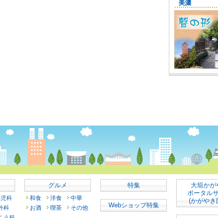
グルメ
特集
大垣かが
ポータル
小児科
和食
洋食
中華
(かがやき
Webショップ特集
外科
お酒
喫茶
その他
こう科