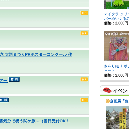
念 大垣まつりPRポスターコンクール 作
アー
ケ原」－武将気分で祝う関ケ原－（当日受付OK！