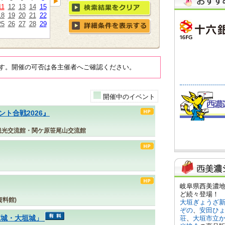
11
12
13
14
15
18
19
20
21
22
25
26
27
28
29
す。開催の可否は各主催者へご確認ください。
開催中のイベント
ト合戦2026』
観光交流館・関ケ原笹尾山交流館
料館)
夜城・大垣城」