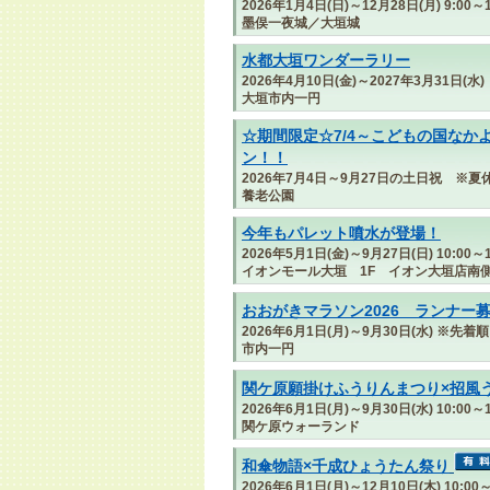
2026年1月4日(日)～12月28日(月) 9:00～1
墨俣一夜城／大垣城
水都大垣ワンダーラリー
2026年4月10日(金)～2027年3月31日(水)
大垣市内一円
☆期間限定☆7/4～こどもの国なか
ン！！
2026年7月4日～9月27日の土日祝 ※
養老公園
今年もパレット噴水が登場！
2026年5月1日(金)～9月27日(日) 10:00～1
イオンモール大垣 1F イオン大垣店南
おおがきマラソン2026 ランナー
2026年6月1日(月)～9月30日(水) ※先着順
市内一円
関ケ原願掛けふうりんまつり×招風
2026年6月1日(月)～9月30日(水) 10:00～1
関ケ原ウォーランド
和傘物語×千成ひょうたん祭り
2026年6月1日(月)～12月10日(木) 10:00～