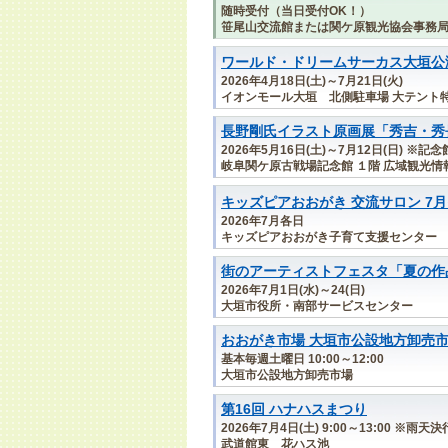
随時受付（当日受付OK！）
笹尾山交流館または関ケ原観光協会事務
ワールド・ドリームサーカス大垣公
2026年4月18日(土)～7月21日(火)
イオンモール大垣 北側駐車場 大テント
長野剛氏イラスト原画展「秀吉・秀
2026年5月16日(土)～7月12日(日) 
岐阜関ケ原古戦場記念館 １階 広域観光情
キッズピアおおがき 交流サロン 7
2026年7月各日
キッズピアおおがき子育て支援センター
街のアーティストフェスタ「夏の作
2026年7月1日(水)～24(日)
大垣市役所・南部サービスセンター
おおがき市場 大垣市公設地方卸売市
基本毎週土曜日 10:00～12:00
大垣市公設地方卸売市場
第16回 ハナハスまつり
2026年7月4日(土) 9:00～13:00 ※雨天決
武道館東 花ハス池