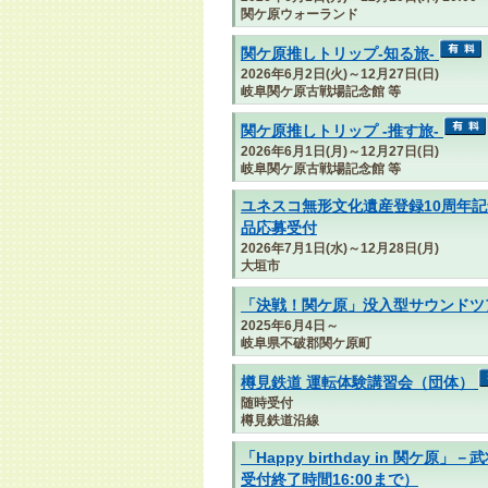
関ケ原ウォーランド
関ケ原推しトリップ-知る旅-
2026年6月2日(火)～12月27日(日)
岐阜関ケ原古戦場記念館 等
関ケ原推しトリップ -推す旅-
2026年6月1日(月)～12月27日(日)
岐阜関ケ原古戦場記念館 等
ユネスコ無形文化遺産登録10周年記
品応募受付
2026年7月1日(水)～12月28日(月)
大垣市
「決戦！関ケ原」没入型サウンドツ
2025年6月4日～
岐阜県不破郡関ケ原町
樽見鉄道 運転体験講習会（団体）
随時受付
樽見鉄道沿線
「Happy birthday in 関
受付終了時間16:00まで）