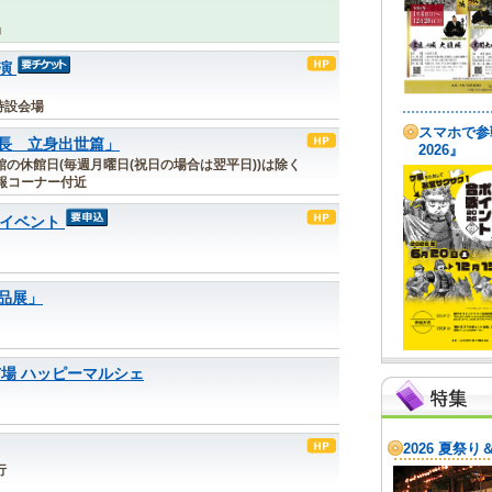
局
演
特設会場
長 立身出世篇」
※記念館の休館日(毎週月曜日(祝日の場合は翌平日))は除く
報コーナー付近
月イベント
品展」
場 ハッピーマルシェ
行