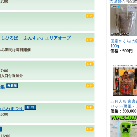
7:00
よしひろば 「ふんすい」エリアオープ
夏休み期間は毎日開催
7:00
側入口付近屋外
募集
うちわまつり
6:00
16:00