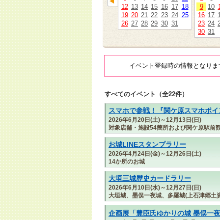
12
13
14
15
16
17
18
9
10
19
20
21
22
23
24
25
16
17
26
27
28
29
30
31
23
24
30
31
イベント登録時の情報となりま
すべてのイベント（全22件）
スマホで参戦！『関ケ原スマホポイン
2026年6月20日(土)～12月13日(日)
対象店舗・施設54箇所および関ケ原駅前
お城LINEスタンプラリー
2026年4月24日(金)～12月26日(土)
14か所のお城
大垣三城歴史カードラリー
2026年6月10日(水)～12月27日(日)
大垣城、墨俣一夜城、多羅城(上石津郷土資
企画展「豊臣氏ゆかりの城 墨俣一