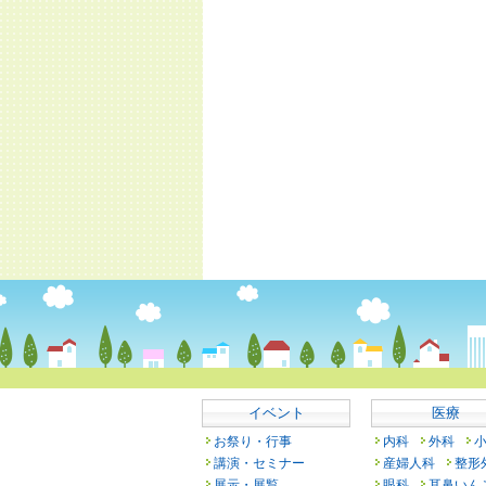
イベント
医療
お祭り・行事
内科
外科
講演・セミナー
産婦人科
整形
展示・展覧
眼科
耳鼻いん