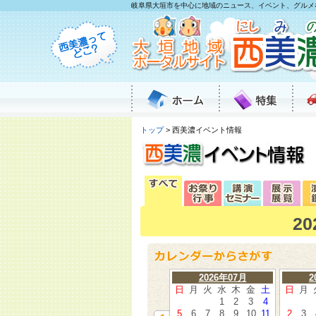
岐阜県大垣市を中心に地域のニュース、イベント、グルメ
トップ
> 西美濃イベント情報
2
2026年07月
2
日
月
火
水
木
金
土
日
月
1
2
3
4
5
6
7
8
9
10
11
2
3