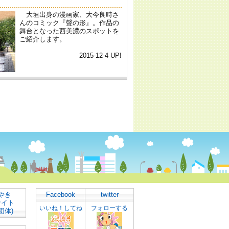
やき
Facebook
twitter
サイト
いいね！してね
フォローする
団体)