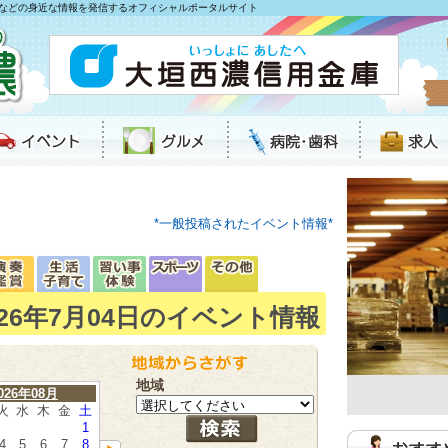
などの身近な情報を発信するオフィシャルポータルサイト
*一般投稿されたイベント情報*
026年7月04日のイベント情報
地域
026年08月
火
水
木
金
土
1
4
5
6
7
8