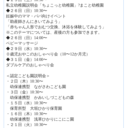
私立幼稚園説明会「ちょこっと幼稚園」?まこと幼稚園
◆２６日（日）10:30〜
妊娠中のママ・パパ向けイベント
「助産師さんにきいてみよう」
「赤ちゃん人形でおむつ交換、沐浴を体験してみよう」
※このテーマについては、産後の方も参加できます。
◆２６日（日）14:00〜
ベビーマッサージ
◆２９日（水）10:30〜
０歳児おやこのおしゃべり会（10〜12か月児）
◆３１日（金）14:00〜
ダブルケアのおしゃべり会
＜認定こども園説明会＞
・２日（木）10:30〜
幼保連携型 ながさわこども園
・３日（金）10:30〜
幼保連携型 かみいしづこどもの森
・１５日（水）10:30〜
保育所型 大垣ひかり保育園
・１６日（木）10:30〜
幼保連携型 浅草ひかりにこにこ園
・２１日（火）10:30〜