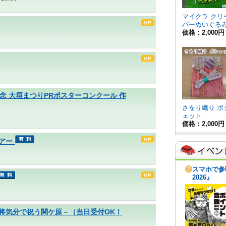
念 大垣まつりPRポスターコンクール 作
アー
ケ原」－武将気分で祝う関ケ原－（当日受付OK！