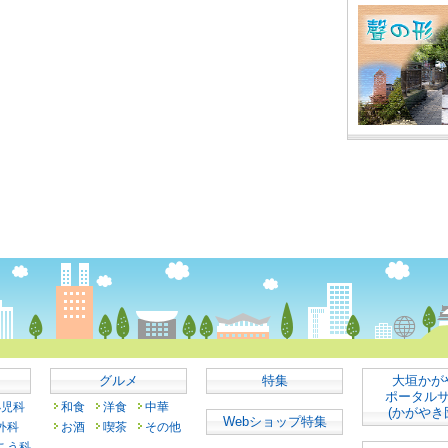
グルメ
特集
大垣かが
ポータル
小児科
和食
洋食
中華
(かがやき
Webショップ特集
外科
お酒
喫茶
その他
こう科