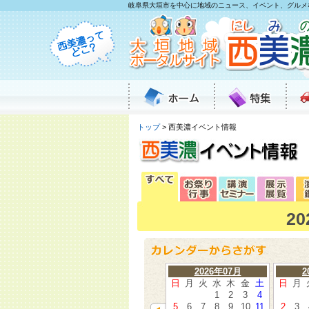
岐阜県大垣市を中心に地域のニュース、イベント、グルメ
トップ
> 西美濃イベント情報
2
2026年07月
2
日
月
火
水
木
金
土
日
月
1
2
3
4
5
6
7
8
9
10
11
2
3