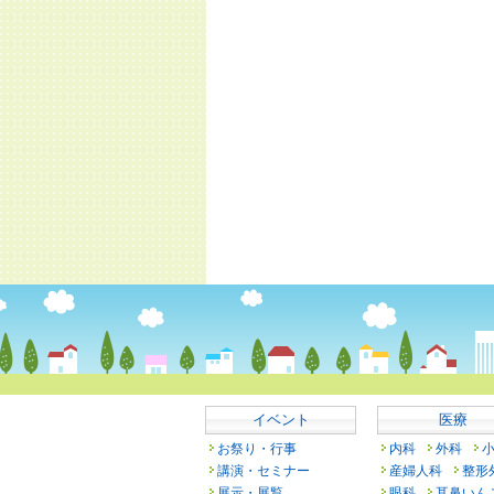
イベント
医療
お祭り・行事
内科
外科
講演・セミナー
産婦人科
整形
展示・展覧
眼科
耳鼻いん