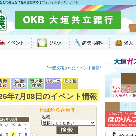
などの身近な情報を発信するオフィシャルポータルサイト
*一般投稿されたイベント情報*
026年7月08日のイベント情報
地域
026年08月
火
水
木
金
土
1
4
5
6
7
8