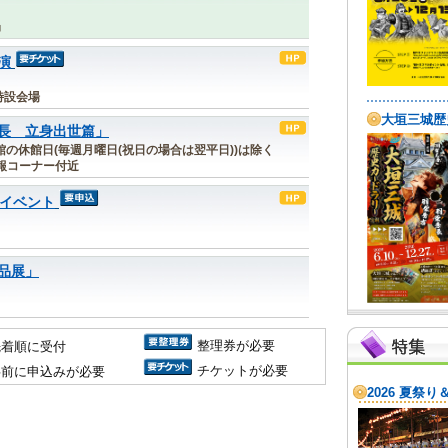
局
演
特設会場
長 立身出世篇」
※記念館の休館日(毎週月曜日(祝日の場合は翌平日))は除く
報コーナー付近
月イベント
品展」
整理券が必要
先着順に受付
チケットが必要
事前に申込みが必要