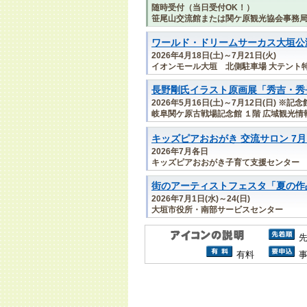
随時受付（当日受付OK！）
笹尾山交流館または関ケ原観光協会事務
ワールド・ドリームサーカス大垣公
2026年4月18日(土)～7月21日(火)
イオンモール大垣 北側駐車場 大テント
長野剛氏イラスト原画展「秀吉・秀
2026年5月16日(土)～7月12日(日) 
岐阜関ケ原古戦場記念館 １階 広域観光情
キッズピアおおがき 交流サロン 7
2026年7月各日
キッズピアおおがき子育て支援センター
街のアーティストフェスタ「夏の作
2026年7月1日(水)～24(日)
大垣市役所・南部サービスセンター
有料