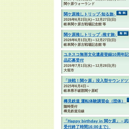
関ケ原ウォーランド
関ケ原推しトリップ-知る旅-
2026年6月2日(火)～12月27日(日)
岐阜関ケ原古戦場記念館 等
関ケ原推しトリップ -推す旅-
2026年6月1日(月)～12月27日(日)
岐阜関ケ原古戦場記念館 等
ユネスコ無形文化遺産登録10周年記
品応募受付
2026年7月1日(水)～12月28日(月)
大垣市
「決戦！関ケ原」没入型サウンドツ
2025年6月4日～
岐阜県不破郡関ケ原町
樽見鉄道 運転体験講習会（団体）
随時受付
樽見鉄道沿線
「Happy birthday in 関
受付終了時間16:00まで）