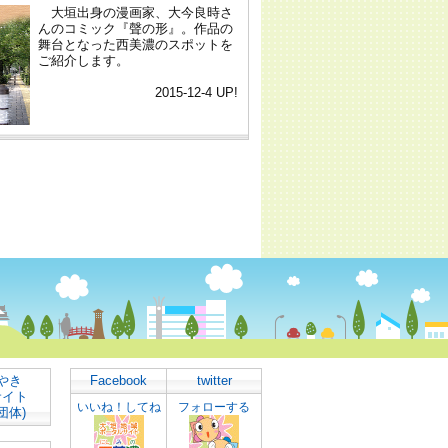
やき
Facebook
twitter
サイト
いいね！してね
フォローする
団体)