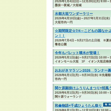
2026年1月4日(日)～12月28日(月) 9:00～1
墨俣一夜城／大垣城
水都大垣ワンダーラリー
2026年4月10日(金)～2027年3月31日(水)
大垣市内一円
☆期間限定☆7/4～こどもの国なか
ン！！
2026年7月4日～9月27日の土日祝 ※
養老公園
今年もパレット噴水が登場！
2026年5月1日(金)～9月27日(日) 10:00～1
イオンモール大垣 1F イオン大垣店南
おおがきマラソン2026 ランナー
2026年6月1日(月)～9月30日(水) ※先着順
市内一円
関ケ原願掛けふうりんまつり×招風
2026年6月1日(月)～9月30日(水) 10:00～1
関ケ原ウォーランド
和傘物語×千成ひょうたん祭り
2026年6月1日(月)～12月10日(木) 10:00～