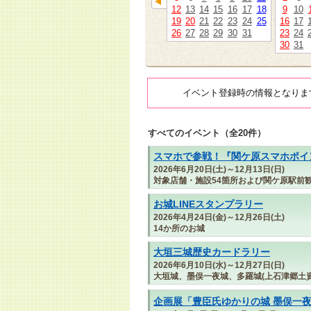
12
13
14
15
16
17
18
9
10
19
20
21
22
23
24
25
16
17
26
27
28
29
30
31
23
24
30
31
イベント登録時の情報となりま
すべてのイベント（全20件）
スマホで参戦！『関ケ原スマホポイン
2026年6月20日(土)～12月13日(日)
対象店舗・施設54箇所および関ケ原駅前
お城LINEスタンプラリー
2026年4月24日(金)～12月26日(土)
14か所のお城
大垣三城歴史カードラリー
2026年6月10日(水)～12月27日(日)
大垣城、墨俣一夜城、多羅城(上石津郷土資
企画展「豊臣氏ゆかりの城 墨俣一