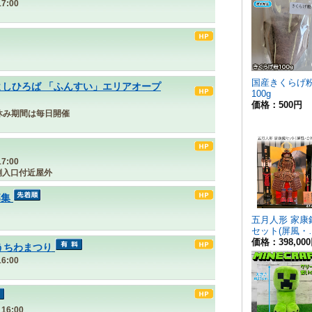
7:00
よしひろば 「ふんすい」エリアオープ
夏休み期間は毎日開催
7:00
側入口付近屋外
募集
うちわまつり
6:00
16:00