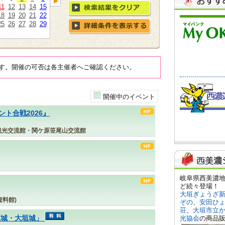
11
12
13
14
15
18
19
20
21
22
25
26
27
28
29
す。開催の可否は各主催者へご確認ください。
開催中のイベント
ト合戦2026』
観光交流館・関ケ原笹尾山交流館
料館)
夜城・大垣城」