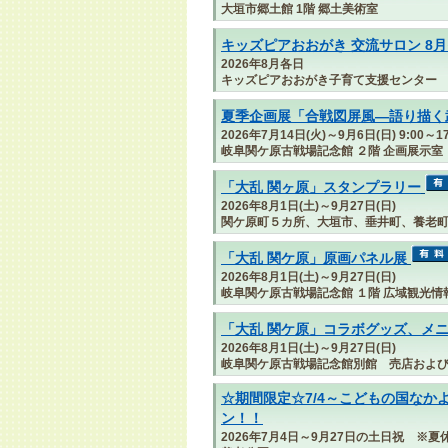
大垣市郷土館 1階 郷土美術室
キッズピアおおがき 交流サロン 8
2026年8月各日
キッズピアおおがき子育て支援センター
夏季企画展「合戦図屏風―語り描く
2026年7月14日(火)～9月6日(日) 9:00～
岐阜関ケ原古戦場記念館 ２階 企画展示室
「大乱 関ヶ原」スタンプラリー
2026年8月1日(土)～9月27日(日)
関ケ原町５カ所、大垣市、垂井町、養老
「大乱 関ケ原」原画パネル展
2026年8月1日(土)～9月27日(日)
岐阜関ケ原古戦場記念館 １階 広域観光情
「大乱 関ケ原」コラボグッズ、メ
2026年8月1日(土)～9月27日(日)
岐阜関ケ原古戦場記念館別館 売店およ
☆期間限定☆7/4～こどもの国なか
ン！！
2026年7月4日～9月27日の土日祝 ※