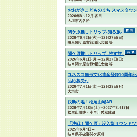
おおがきこどものまち スマスタウン
2026年8～12月 各日
大垣市内各所
関ケ原推しトリップ-知る旅-
2026年6月2日(火)～12月27日(日)
岐阜関ケ原古戦場記念館 等
関ケ原推しトリップ -推す旅-
2026年6月1日(月)～12月27日(日)
岐阜関ケ原古戦場記念館 等
ユネスコ無形文化遺産登録10周年記
品応募受付
2026年7月1日(水)～12月28日(月)
大垣市
決断の地！松尾山城AR
2026年7月18日(土)～2027年3月17日
松尾山城跡・小早川秀秋陣跡
「決戦！関ケ原」没入型サウンドツ
2025年6月4日～
岐阜県不破郡関ケ原町