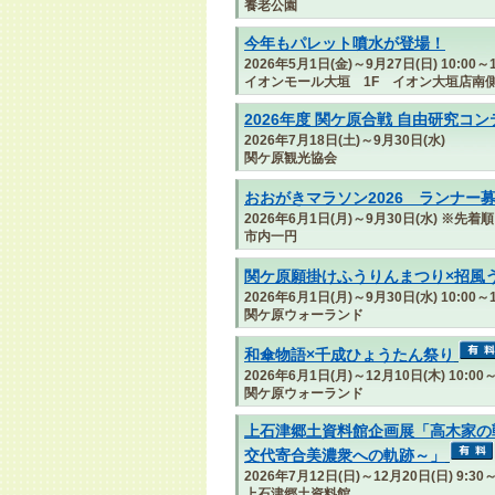
養老公園
今年もパレット噴水が登場！
2026年5月1日(金)～9月27日(日) 10:00～1
イオンモール大垣 1F イオン大垣店南
2026年度 関ケ原合戦 自由研究コ
2026年7月18日(土)～9月30日(水)
関ケ原観光協会
おおがきマラソン2026 ランナー
2026年6月1日(月)～9月30日(水) ※先着順
市内一円
関ケ原願掛けふうりんまつり×招風
2026年6月1日(月)～9月30日(水) 10:00～1
関ケ原ウォーランド
和傘物語×千成ひょうたん祭り
2026年6月1日(月)～12月10日(木) 10:00～
関ケ原ウォーランド
上石津郷土資料館企画展「高木家の
交代寄合美濃衆への軌跡～」
2026年7月12日(日)～12月20日(日) 9:
上石津郷土資料館