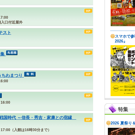
7:00
側入口付近屋外
ンテスト
募集
うちわまつり
6:00
16:00
戦国時代 ～信長・秀吉・家康との宿縁
30～17:00（入館は16時30分まで）