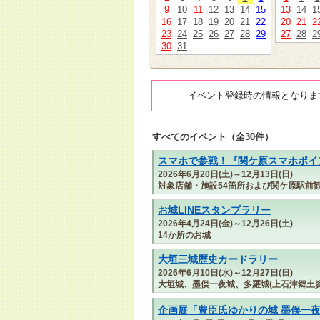
9
10
11
12
13
14
15
13
14
1
16
17
18
19
20
21
22
20
21
2
23
24
25
26
27
28
29
27
28
2
30
31
イベント登録時の情報となりま
すべてのイベント（全30件）
スマホで参戦！『関ケ原スマホポイン
2026年6月20日(土)～12月13日(日)
対象店舗・施設54箇所および関ケ原駅前
お城LINEスタンプラリー
2026年4月24日(金)～12月26日(土)
14か所のお城
大垣三城歴史カードラリー
2026年6月10日(水)～12月27日(日)
大垣城、墨俣一夜城、多羅城(上石津郷土資
企画展「豊臣氏ゆかりの城 墨俣一