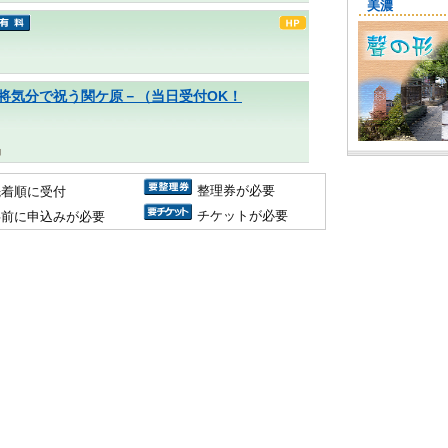
ケ原」－武将気分で祝う関ケ原－（当日受付OK！
局
整理券が必要
先着順に受付
チケットが必要
事前に申込みが必要