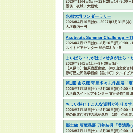
2026年1月4日(日)～12月28日(月) 9:00～1
墨俣一夜城／大垣城
水都大垣ワンダーラリー
2026年4月10日(金)～2027年3月31日(水)
大垣市内一円
Asobeats Summer Challenge －
2026年7月17日(金)～8月16日(日) 9:00～1
スイトピアセンター 展示室3-A・B
まいばら・ながはま×せきがはら・
2026年8月1日(土)～8月30日(日)
【米原市】柏原宿歴史館、伊吹山文化資
原町歴史民俗学習館【垂井町】タルイピ
第1回 市収蔵 守屋多々志作品展「
2026年7月18日(土)～8月30日(日) 9:00～1
大垣市スイトピアセンター 文化会館4階 展
ちょい魅せ！こんな資料があります
2026年7月18日(土)～8月30日(日) 9:00～1
奥の細道むすびの地記念館 1階 企画展
郷土館 所蔵品展 刀剣装具「美濃彫(
2026年7月11日(土)～8月30日(日) 9:00～1