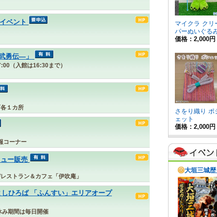
月イベント
武勇伝―」
17:00（入館は16:30まで）
町各１カ所
報コーナー
ニュー販売
びレストラン＆カフェ「伊吹庵」
よしひろば 「ふんすい」エリアオープ
夏休み期間は毎日開催