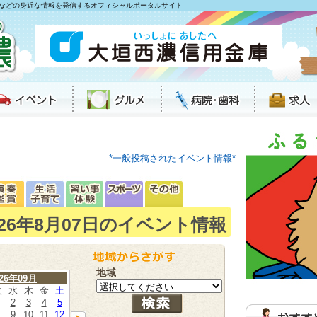
などの身近な情報を発信するオフィシャルポータルサイト
*一般投稿されたイベント情報*
026年8月07日のイベント情報
地域
026年09月
火
水
木
金
土
2
3
4
5
9
10
11
12