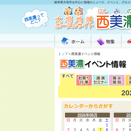
岐阜県大垣市を中心に地域のニュース、イベント、グルメ
トップ
> 西美濃イベント情報
2
2026年08月
2
日
月
火
水
木
金
土
日
月
1
1
2
3
4
5
6
7
8
6
7
8