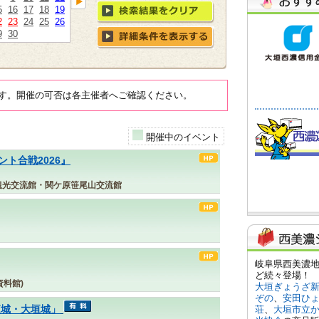
5
16
17
18
19
2
23
24
25
26
9
30
す。開催の可否は各主催者へご確認ください。
開催中のイベント
ト合戦2026』
観光交流館・関ケ原笹尾山交流館
料館)
夜城・大垣城」