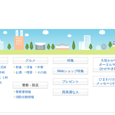
グルメ
特集
大垣かが
ポータル
小児科
和食
洋食
中華
(かがやき
Webショップ特集
外科
お酒
喫茶
その他
こう科
ひまわり
プレゼント
科
メッセージ(
警察・防災
警察署情報
西美濃な人
消防出動情報