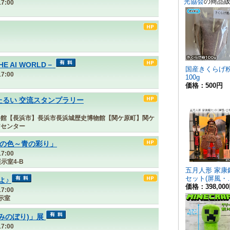
7:00
THE AI WORLD－
7:00
たるい 交流スタンプラリー
料館【長浜市】長浜市長浜城歴史博物館【関ケ原町】関ケ
アセンター
夏の色～青の彩り」
7:00
示室4-B
よ♪
7:00
示室
みのぼり)」展
7:00