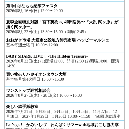
第1回 はなもも納涼フェスタ
2026年8月16日(日) 12:00〜20:00
夏季企画特別対談「宮下英樹×小和田哲男〜『大乱 関ヶ原』が
描く関ヶ原〜」
2026年8月22日(土) 13:30〜15:00（開場12:45）
おおがき市場 大垣市公設地方卸売市場 ハッピーマルシェ
基本毎週土曜日 10:00〜12:00
BABY SHARK LIVE！ -The Hidden Treasure-
2026年8月22日(土) (1)開場12:00、開演12:30 (2)開場14:00、開演
14:30
買い物deリハ＠イオンタウン大垣
基本毎月第4火曜日 13:30〜15:30
ワンストップ経営相談会
2026年8月27日(木)・28日(金) 10:00〜16:00
楽しい絵手紙教室
2026年7月31日、8月28日、9月25日、10月23日、11月27日、12
月18日、2027年1月29日、3月26日 10:00〜11:50 ※8回連続講座
Let’s go ! かみいしづ わんぱくサマーwith地域おこし協力隊