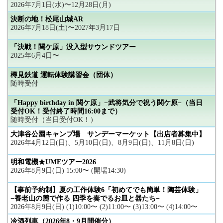
2026年7月1日(水)〜12月28日(月)
決断の地！松尾山城AR
2026年7月18日(土)〜2027年3月17日
「決戦！関ケ原」没入型サウンドツアー
2025年6月4日〜
樽見鉄道 運転体験講習会（団体）
随時受付
「Happy birthday in 関ケ原」−武将気分で祝う関ケ原−（当日
受付OK！受付終了時間16:00まで）
随時受付（当日受付OK！）
大津谷公園キャンプ場 サンデーマーケット【出店者募集中】
2026年4月12日(日)、5月10日(日)、8月9日(日)、11月8日(日)
明和電機★UMEツアー2026
2026年8月9日(日) 15:00〜 (開場14:30)
【事前予約制】夏の工作体験6「初めてでも簡単！陶芸体験」
−養老山の麓で作る 四季を奏でるお皿と器たち−
2026年8月9日(日) (1)10:00〜 (2)11:00〜 (3)13:00〜 (4)14:00〜
冷酒列車（2026年8・9月開催分）