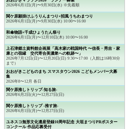
おおがきマラソン2026 ランナー募集
2026年6月1日(月)〜9月30日(水) ※先着順
関ケ原願掛けふうりんまつり×招風うちわまつり
2026年6月1日(月)〜9月30日(水) 10:00〜16:00
和傘物語×千成ひょうたん祭り
2026年6月1日(月)〜12月10日(木) 10:00〜16:00
上石津郷土資料館企画展「高木家の戦国時代 〜信長・秀吉・家
康との宿縁 交代寄合美濃衆への軌跡〜」
2026年7月12日(日)〜12月20日(日) 9:30〜17:00（入館は16時30分
まで）
おおがきこどものまち スマスタウン2026 こどもメンバー大募
集
2026年8〜12月 各日
関ケ原推しトリップ-知る旅-
2026年6月2日(火)〜12月27日(日)
関ケ原推しトリップ -推す旅-
2026年6月1日(月)〜12月27日(日)
ユネスコ無形文化遺産登録10周年記念 大垣まつりPRポスター
コンクール 作品応募受付