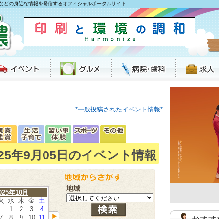
などの身近な情報を発信するオフィシャルポータルサイト
*一般投稿されたイベント情報*
025年9月05日のイベント情報
地域
025年10月
火
水
木
金
土
1
2
3
4
7
8
9
10
11