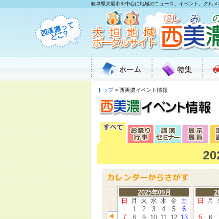
岐阜県大垣市を中心に地域のニュース、イベント、グルメ
トップ
> 西美濃イベント情報
2
2025年09月
2
日
月
火
水
木
金
土
日
月
1
2
3
4
5
6
7
8
9
10
11
12
13
5
6