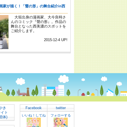
やき
Facebook
twitter
サイト
いいね！してね
フォローする
団体)