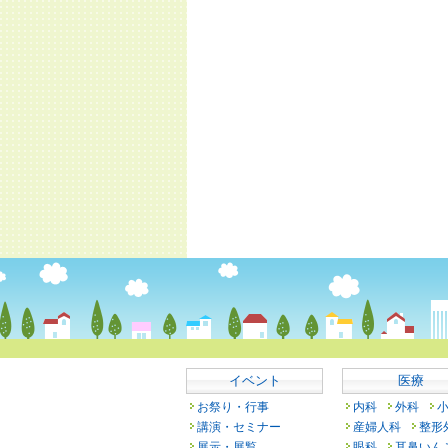
イベント
医療
お祭り・行事
内科
外科
講演・セミナー
産婦人科
整形
展示・展覧
眼科
耳鼻いん