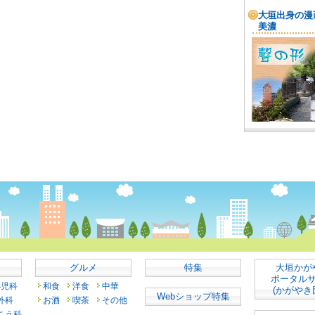
グルメ
特集
大垣かが
ポータル
小児科
和食
洋食
中華
(かがやき
Webショップ特集
外科
お酒
喫茶
その他
こう科