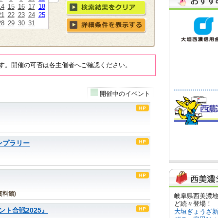
14
15
16
17
18
21
22
23
24
25
28
29
30
31
す。開催の可否は各主催者へご確認ください。
開催中のイベント
ンプラリー
料館)
ト合戦2025』