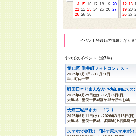
14
15
16
17
18
19
20
12
13
21
22
23
24
25
26
27
19
20
28
29
30
26
27
イベント登録時の情報となりま
すべてのイベント（全7件）
第11回 垂井町フォトコンテスト
2025年1月1日～12月31日
垂井町内一帯
戦国日本どまんなか お城LINEスタ
2025年4月25日(金)～12月28日(日)
大垣城、墨俣一夜城ほか15か所のお城
大垣三城歴史カードラリー
2025年6月11日(水)～2026年3月15日(日)
大垣城、墨俣一夜城、多羅城(上石津郷土資
スマホで参戦！『関ケ原スマホポイン