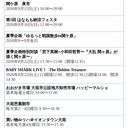
関ケ原 夜市
2026年8月15日(土) 16:00〜20:00
第1回 はなもも納涼フェスタ
2026年8月16日(日) 12:00〜20:00
夏季企画「ゆるっと戦国散歩in関ケ原」
2026年8〜9月各日
夏季企画特別対談「宮下英樹×小和田哲男〜『大乱 関ヶ原』が
描く関ヶ原〜」
2026年8月22日(土) 13:30〜15:00（開場12:45）
BABY SHARK LIVE！ -The Hidden Treasure-
2026年8月22日(土) (1)開場12:00、開演12:30 (2)開場14:00、開演
14:30
おおがき市場 大垣市公設地方卸売市場 ハッピーマルシェ
基本毎週土曜日 10:00〜12:00
大垣芭蕉朝市
毎月第2・4日曜日 9:30〜10:30
買い物deリハ＠イオンタウン大垣
基本毎月第4火曜日 13:30〜15:30