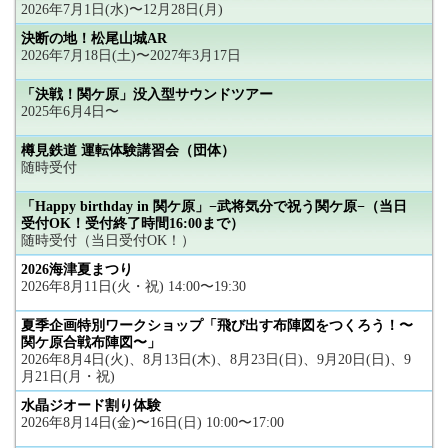
2026年7月1日(水)〜12月28日(月)
決断の地！松尾山城AR
2026年7月18日(土)〜2027年3月17日
「決戦！関ケ原」没入型サウンドツアー
2025年6月4日〜
樽見鉄道 運転体験講習会（団体）
随時受付
「Happy birthday in 関ケ原」−武将気分で祝う関ケ原−（当日
受付OK！受付終了時間16:00まで）
随時受付（当日受付OK！）
2026海津夏まつり
2026年8月11日(火・祝) 14:00〜19:30
夏季企画特別ワークショップ「飛び出す布陣図をつくろう！〜
関ケ原合戦布陣図〜」
2026年8月4日(火)、8月13日(木)、8月23日(日)、9月20日(日)、9
月21日(月・祝)
水晶ジオード割り体験
2026年8月14日(金)〜16日(日) 10:00〜17:00