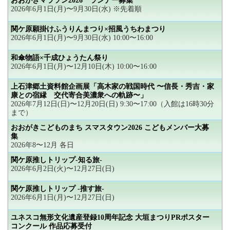
おおがきマラソン2026 ランナー募集
2026年6月1日(月)〜9月30日(水) ※先着順
関ケ原願掛けふうりんまつり×招風うちわまつり
2026年6月1日(月)〜9月30日(水) 10:00〜16:00
和傘物語×千成ひょうたん祭り
2026年6月1日(月)〜12月10日(木) 10:00〜16:00
上石津郷土資料館企画展「高木家の戦国時代 〜信長・秀吉・家
康との宿縁 交代寄合美濃衆への軌跡〜」
2026年7月12日(日)〜12月20日(日) 9:30〜17:00（入館は16時30分
まで）
おおがきこどものまち スマスタウン2026 こどもメンバー大募
集
2026年8〜12月 各日
関ケ原推しトリップ-知る旅-
2026年6月2日(火)〜12月27日(日)
関ケ原推しトリップ -推す旅-
2026年6月1日(月)〜12月27日(日)
ユネスコ無形文化遺産登録10周年記念 大垣まつりPRポスター
コンクール 作品応募受付