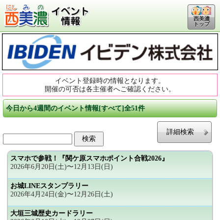
西美濃
トップ
イベント登録時の情報となります。
開催の可否は各主催者へご確認ください。
今日から4週間のイベント情報[すべて]全51件
詳細検索
スマホで参戦！『関ケ原スマホポイント合戦2026』
2026年6月20日(土)〜12月13日(日)
お城LINEスタンプラリー
2026年4月24日(金)〜12月26日(土)
大垣三城歴史カードラリー