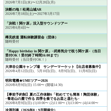
2026年7月1日(水)〜12月28日(月)
決断の地！松尾山城AR
2026年7月18日(土)〜2027年3月17日
「決戦！関ケ原」没入型サウンドツアー
2025年6月4日〜
樽見鉄道 運転体験講習会（団体）
随時受付
「Happy birthday in 関ケ原」−武将気分で祝う関ケ原−（当日
受付OK！受付終了時間16:00まで）
随時受付（当日受付OK！）
大津谷公園キャンプ場 サンデーマーケット【出店者募集中】
2026年4月12日(日)、5月10日(日)、8月9日(日)、11月8日(日)
明和電機★UMEツアー2026
2026年8月9日(日) 15:00〜 (開場14:30)
【事前予約制】夏の工作体験6「初めてでも簡単！陶芸体験」
−養老山の麓で作る 四季を奏でるお皿と器たち−
2026年8月9日(日) (1)10:00〜 (2)11:00〜 (3)13:00〜 (4)14:00〜
冷酒列車（2026年8・9月開催分）