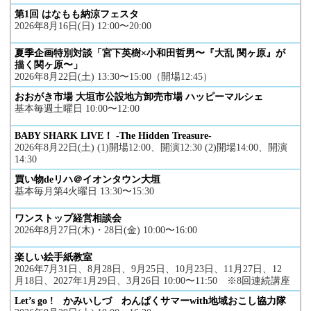
第1回 はなもも納涼フェスタ
2026年8月16日(日) 12:00〜20:00
夏季企画特別対談「宮下英樹×小和田哲男〜『大乱 関ヶ原』が
描く関ヶ原〜」
2026年8月22日(土) 13:30〜15:00（開場12:45）
おおがき市場 大垣市公設地方卸売市場 ハッピーマルシェ
基本毎週土曜日 10:00〜12:00
BABY SHARK LIVE！ -The Hidden Treasure-
2026年8月22日(土) (1)開場12:00、開演12:30 (2)開場14:00、開演
14:30
買い物deリハ＠イオンタウン大垣
基本毎月第4火曜日 13:30〜15:30
ワンストップ経営相談会
2026年8月27日(木)・28日(金) 10:00〜16:00
楽しい絵手紙教室
2026年7月31日、8月28日、9月25日、10月23日、11月27日、12
月18日、2027年1月29日、3月26日 10:00〜11:50 ※8回連続講座
Let’s go ! かみいしづ わんぱくサマーwith地域おこし協力隊