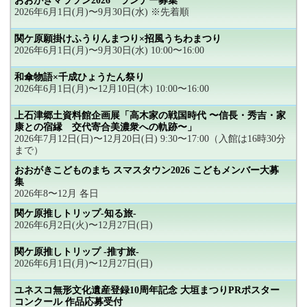
おおがきマラソン2026 ランナー募集
2026年6月1日(月)〜9月30日(水) ※先着順
関ケ原願掛けふうりんまつり×招風うちわまつり
2026年6月1日(月)〜9月30日(水) 10:00〜16:00
和傘物語×千成ひょうたん祭り
2026年6月1日(月)〜12月10日(木) 10:00〜16:00
上石津郷土資料館企画展「高木家の戦国時代 〜信長・秀吉・家
康との宿縁 交代寄合美濃衆への軌跡〜」
2026年7月12日(日)〜12月20日(日) 9:30〜17:00（入館は16時30分
まで）
おおがきこどものまち スマスタウン2026 こどもメンバー大募
集
2026年8〜12月 各日
関ケ原推しトリップ-知る旅-
2026年6月2日(火)〜12月27日(日)
関ケ原推しトリップ -推す旅-
2026年6月1日(月)〜12月27日(日)
ユネスコ無形文化遺産登録10周年記念 大垣まつりPRポスター
コンクール 作品応募受付