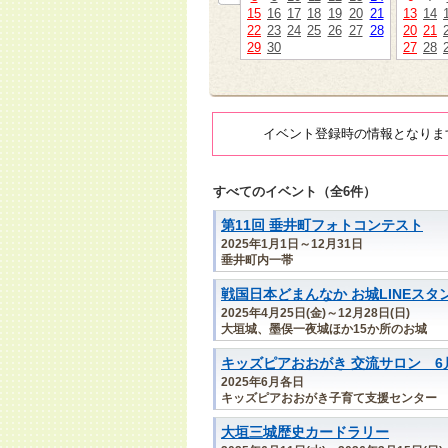
15
16
17
18
19
20
21
13
14
22
23
24
25
26
27
28
20
21
29
30
27
28
イベント登録時の情報となりま
すべてのイベント（全6件）
第11回 垂井町フォトコンテスト
2025年1月1日～12月31日
垂井町内一帯
戦国日本どまんなか お城LINEスタ
2025年4月25日(金)～12月28日(日)
大垣城、墨俣一夜城ほか15か所のお城
キッズピアおおがき 交流サロン 6
2025年6月各日
キッズピアおおがき子育て支援センター
大垣三城歴史カードラリー