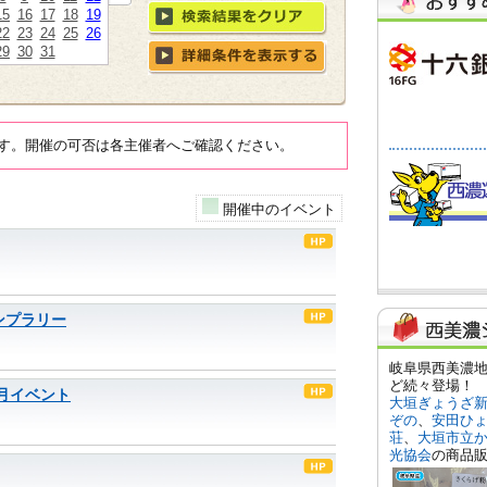
15
16
17
18
19
22
23
24
25
26
29
30
31
す。開催の可否は各主催者へご確認ください。
開催中のイベント
ンプラリー
月イベント