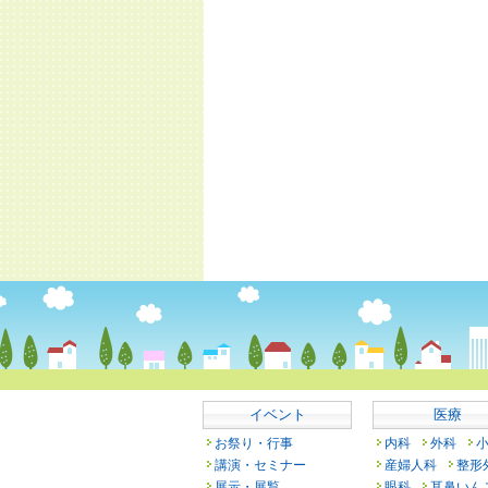
イベント
医療
お祭り・行事
内科
外科
講演・セミナー
産婦人科
整形
展示・展覧
眼科
耳鼻いん