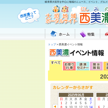
岐阜県大垣市を中心に地域のニュース、イベント、グルメ
トップ
> 西美濃イベント情報
2
2025年06月
2
日
月
火
水
木
金
土
日
月
1
2
3
4
5
6
7
8
9
10
11
12
13
14
6
7