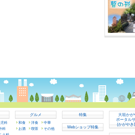
グルメ
特集
大垣かが
ポータル
小児科
和食
洋食
中華
(かがやき
Webショップ特集
外科
お酒
喫茶
その他
こう科