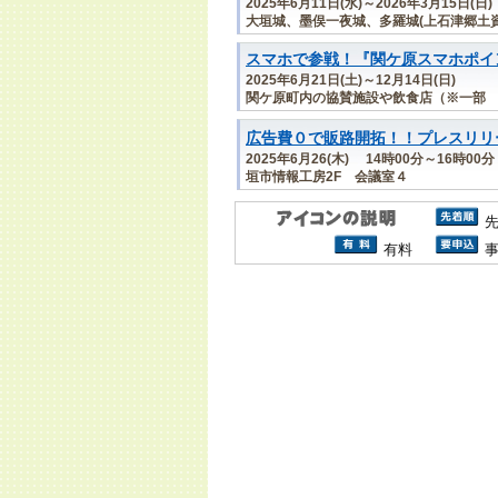
2025年6月11日(水)～2026年3月15日(日)
大垣城、墨俣一夜城、多羅城(上石津郷土資
スマホで参戦！『関ケ原スマホポイン
2025年6月21日(土)～12月14日(日)
関ケ原町内の協賛施設や飲食店（※一部
広告費０で販路開拓！！プレスリリ
2025年6月26(木) 14時00分～16時00分
垣市情報工房2F 会議室４
有料