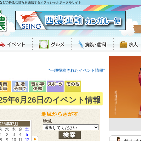
などの身近な情報を発信するオフィシャルポータルサイト
*一般投稿されたイベント情報*
025年6月26日のイベント情報
地域
025年07月
火
水
木
金
土
1
2
3
4
5
8
9
10
11
12