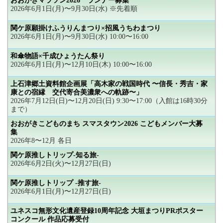
おおがきマラソン2026 ランナー募集
2026年6月1日(月)〜9月30日(水) ※先着順
関ケ原願掛けふうりんまつり×招風うちわまつり
2026年6月1日(月)〜9月30日(水) 10:00〜16:00
和傘物語×千成ひょうたん祭り
2026年6月1日(月)〜12月10日(木) 10:00〜16:00
上石津郷土資料館企画展「高木家の戦国時代 〜信長・秀吉・家
康との宿縁 交代寄合美濃衆への軌跡〜」
2026年7月12日(日)〜12月20日(日) 9:30〜17:00（入館は16時30分
まで）
おおがきこどものまち スマスタウン2026 こどもメンバー大募
集
2026年8〜12月 各日
関ケ原推しトリップ-知る旅-
2026年6月2日(火)〜12月27日(日)
関ケ原推しトリップ -推す旅-
2026年6月1日(月)〜12月27日(日)
ユネスコ無形文化遺産登録10周年記念 大垣まつりPRポスター
コンクール 作品応募受付