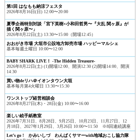
第1回 はなもも納涼フェスタ
2026年8月16日(日) 12:00〜20:00
夏季企画特別対談「宮下英樹×小和田哲男〜『大乱 関ヶ原』が
描く関ヶ原〜」
2026年8月22日(土) 13:30〜15:00（開場12:45）
おおがき市場 大垣市公設地方卸売市場 ハッピーマルシェ
基本毎週土曜日 10:00〜12:00
BABY SHARK LIVE！ -The Hidden Treasure-
2026年8月22日(土) (1)開場12:00、開演12:30 (2)開場14:00、開演
14:30
買い物deリハ＠イオンタウン大垣
基本毎月第4火曜日 13:30〜15:30
ワンストップ経営相談会
2026年8月27日(木)・28日(金) 10:00〜16:00
楽しい絵手紙教室
2026年7月31日、8月28日、9月25日、10月23日、11月27日、12
月18日、2027年1月29日、3月26日 10:00〜11:50 ※8回連続講座
Let’s go ! かみいしづ わんぱくサマーwith地域おこし協力隊