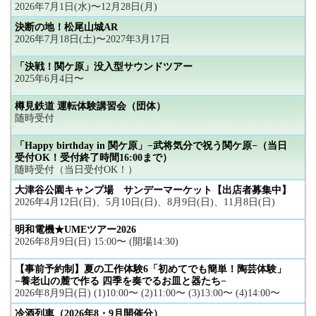
2026年7月1日(水)〜12月28日(月)
決断の地！松尾山城AR
2026年7月18日(土)〜2027年3月17日
「決戦！関ケ原」没入型サウンドツアー
2025年6月4日〜
樽見鉄道 運転体験講習会（団体）
随時受付
「Happy birthday in 関ケ原」−武将気分で祝う関ケ原−（当日
受付OK！受付終了時間16:00まで）
随時受付（当日受付OK！）
大津谷公園キャンプ場 サンデーマーケット【出店者募集中】
2026年4月12日(日)、5月10日(日)、8月9日(日)、11月8日(日)
明和電機★UMEツアー2026
2026年8月9日(日) 15:00〜 (開場14:30)
【事前予約制】夏の工作体験6「初めてでも簡単！陶芸体験」
−養老山の麓で作る 四季を奏でるお皿と器たち−
2026年8月9日(日) (1)10:00〜 (2)11:00〜 (3)13:00〜 (4)14:00〜
冷酒列車（2026年8・9月開催分）