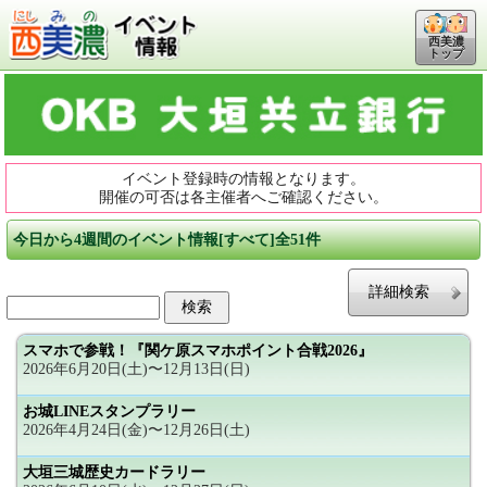
西美濃
トップ
イベント登録時の情報となります。
開催の可否は各主催者へご確認ください。
今日から4週間のイベント情報[すべて]全51件
詳細検索
スマホで参戦！『関ケ原スマホポイント合戦2026』
2026年6月20日(土)〜12月13日(日)
お城LINEスタンプラリー
2026年4月24日(金)〜12月26日(土)
大垣三城歴史カードラリー