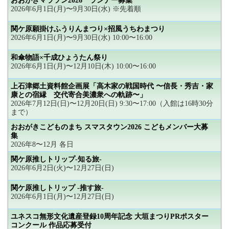
おおがきマラソン2026 ランナー募集
2026年6月1日(月)〜9月30日(水) ※先着順
関ケ原願掛けふうりんまつり×招風うちわまつり
2026年6月1日(月)〜9月30日(水) 10:00〜16:00
和傘物語×千成ひょうたん祭り
2026年6月1日(月)〜12月10日(木) 10:00〜16:00
上石津郷土資料館企画展「高木家の戦国時代 〜信長・秀吉・家
康との宿縁 交代寄合美濃衆への軌跡〜」
2026年7月12日(日)〜12月20日(日) 9:30〜17:00（入館は16時30分
まで）
おおがきこどものまち スマスタウン2026 こどもメンバー大募
集
2026年8〜12月 各日
関ケ原推しトリップ-知る旅-
2026年6月2日(火)〜12月27日(日)
関ケ原推しトリップ -推す旅-
2026年6月1日(月)〜12月27日(日)
ユネスコ無形文化遺産登録10周年記念 大垣まつりPRポスター
コンクール 作品応募受付