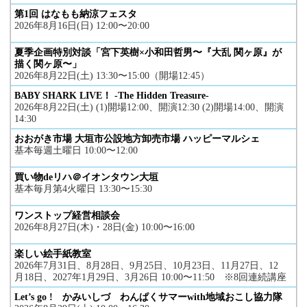
第1回 はなもも納涼フェスタ
2026年8月16日(日) 12:00〜20:00
夏季企画特別対談「宮下英樹×小和田哲男〜『大乱 関ヶ原』が
描く関ヶ原〜」
2026年8月22日(土) 13:30〜15:00（開場12:45）
BABY SHARK LIVE！ -The Hidden Treasure-
2026年8月22日(土) (1)開場12:00、開演12:30 (2)開場14:00、開演
14:30
おおがき市場 大垣市公設地方卸売市場 ハッピーマルシェ
基本毎週土曜日 10:00〜12:00
買い物deリハ＠イオンタウン大垣
基本毎月第4火曜日 13:30〜15:30
ワンストップ経営相談会
2026年8月27日(木)・28日(金) 10:00〜16:00
楽しい絵手紙教室
2026年7月31日、8月28日、9月25日、10月23日、11月27日、12
月18日、2027年1月29日、3月26日 10:00〜11:50 ※8回連続講座
Let’s go ! かみいしづ わんぱくサマーwith地域おこし協力隊