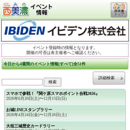
西美濃
トップ
イベント登録時の情報となります。
開催の可否は各主催者へご確認ください。
今日から4週間のイベント情報[すべて]全51件
詳細検索
スマホで参戦！『関ケ原スマホポイント合戦2026』
2026年6月20日(土)〜12月13日(日)
お城LINEスタンプラリー
2026年4月24日(金)〜12月26日(土)
大垣三城歴史カードラリー