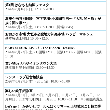
第1回 はなもも納涼フェスタ
2026年8月16日(日) 12:00〜20:00
夏季企画特別対談「宮下英樹×小和田哲男〜『大乱 関ヶ原』が
描く関ヶ原〜」
2026年8月22日(土) 13:30〜15:00（開場12:45）
おおがき市場 大垣市公設地方卸売市場 ハッピーマルシェ
基本毎週土曜日 10:00〜12:00
BABY SHARK LIVE！ -The Hidden Treasure-
2026年8月22日(土) (1)開場12:00、開演12:30 (2)開場14:00、開演
14:30
買い物deリハ＠イオンタウン大垣
基本毎月第4火曜日 13:30〜15:30
ワンストップ経営相談会
2026年8月27日(木)・28日(金) 10:00〜16:00
楽しい絵手紙教室
2026年7月31日、8月28日、9月25日、10月23日、11月27日、12
月18日、2027年1月29日、3月26日 10:00〜11:50 ※8回連続講座
Let’s go ! かみいしづ わんぱくサマーwith地域おこし協力隊