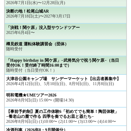
2026年7月1日(水)〜12月28日(月)
決断の地！松尾山城AR
2026年7月18日(土)〜2027年3月17日
「決戦！関ケ原」没入型サウンドツアー
2025年6月4日〜
樽見鉄道 運転体験講習会（団体）
随時受付
「Happy birthday in 関ケ原」−武将気分で祝う関ケ原−（当日
受付OK！受付終了時間16:00まで）
随時受付（当日受付OK！）
大津谷公園キャンプ場 サンデーマーケット【出店者募集中】
2026年4月12日(日)、5月10日(日)、8月9日(日)、11月8日(日)
明和電機★UMEツアー2026
2026年8月9日(日) 15:00〜 (開場14:30)
【事前予約制】夏の工作体験6「初めてでも簡単！陶芸体験」
−養老山の麓で作る 四季を奏でるお皿と器たち−
2026年8月9日(日) (1)10:00〜 (2)11:00〜 (3)13:00〜 (4)14:00〜
冷酒列車（2026年8・9月開催分）