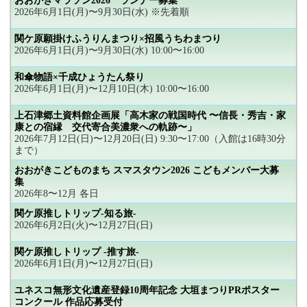
おおがきマラソン2026 ランナー募集
2026年6月1日(月)〜9月30日(水) ※先着順
関ケ原願掛けふうりんまつり×招風うちわまつり
2026年6月1日(月)〜9月30日(水) 10:00〜16:00
和傘物語×千成ひょうたん祭り
2026年6月1日(月)〜12月10日(木) 10:00〜16:00
上石津郷土資料館企画展「高木家の戦国時代 〜信長・秀吉・家
康との宿縁 交代寄合美濃衆への軌跡〜」
2026年7月12日(日)〜12月20日(日) 9:30〜17:00（入館は16時30分
まで）
おおがきこどものまち スマスタウン2026 こどもメンバー大募
集
2026年8〜12月 各日
関ケ原推しトリップ-知る旅-
2026年6月2日(火)〜12月27日(日)
関ケ原推しトリップ -推す旅-
2026年6月1日(月)〜12月27日(日)
ユネスコ無形文化遺産登録10周年記念 大垣まつりPRポスター
コンクール 作品応募受付