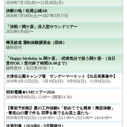
2026年7月1日(水)〜12月28日(月)
決断の地！松尾山城AR
2026年7月18日(土)〜2027年3月17日
「決戦！関ケ原」没入型サウンドツアー
2025年6月4日〜
樽見鉄道 運転体験講習会（団体）
随時受付
「Happy birthday in 関ケ原」−武将気分で祝う関ケ原−（当日
受付OK！受付終了時間16:00まで）
随時受付（当日受付OK！）
大津谷公園キャンプ場 サンデーマーケット【出店者募集中】
2026年4月12日(日)、5月10日(日)、8月9日(日)、11月8日(日)
明和電機★UMEツアー2026
2026年8月9日(日) 15:00〜 (開場14:30)
【事前予約制】夏の工作体験6「初めてでも簡単！陶芸体験」
−養老山の麓で作る 四季を奏でるお皿と器たち−
2026年8月9日(日) (1)10:00〜 (2)11:00〜 (3)13:00〜 (4)14:00〜
冷酒列車（2026年8・9月開催分）