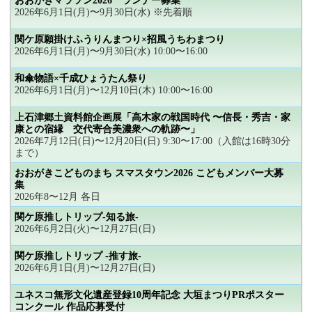
おおがきマラソン2026 ランナー募集
2026年6月1日(月)〜9月30日(水) ※先着順
関ケ原願掛けふうりんまつり×招風うちわまつり
2026年6月1日(月)〜9月30日(水) 10:00〜16:00
和傘物語×千成ひょうたん祭り
2026年6月1日(月)〜12月10日(木) 10:00〜16:00
上石津郷土資料館企画展「高木家の戦国時代 〜信長・秀吉・家
康との宿縁 交代寄合美濃衆への軌跡〜」
2026年7月12日(日)〜12月20日(日) 9:30〜17:00（入館は16時30分
まで）
おおがきこどものまち スマスタウン2026 こどもメンバー大募
集
2026年8〜12月 各日
関ケ原推しトリップ-知る旅-
2026年6月2日(火)〜12月27日(日)
関ケ原推しトリップ -推す旅-
2026年6月1日(月)〜12月27日(日)
ユネスコ無形文化遺産登録10周年記念 大垣まつりPRポスター
コンクール 作品応募受付