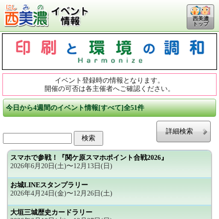
西美濃
トップ
イベント登録時の情報となります。
開催の可否は各主催者へご確認ください。
今日から4週間のイベント情報[すべて]全51件
詳細検索
スマホで参戦！『関ケ原スマホポイント合戦2026』
2026年6月20日(土)〜12月13日(日)
お城LINEスタンプラリー
2026年4月24日(金)〜12月26日(土)
大垣三城歴史カードラリー