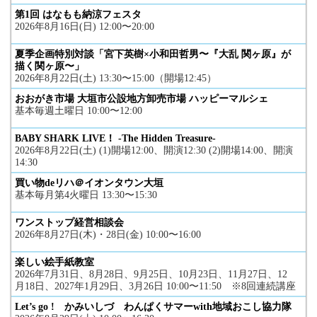
第1回 はなもも納涼フェスタ
2026年8月16日(日) 12:00〜20:00
夏季企画特別対談「宮下英樹×小和田哲男〜『大乱 関ヶ原』が
描く関ヶ原〜」
2026年8月22日(土) 13:30〜15:00（開場12:45）
おおがき市場 大垣市公設地方卸売市場 ハッピーマルシェ
基本毎週土曜日 10:00〜12:00
BABY SHARK LIVE！ -The Hidden Treasure-
2026年8月22日(土) (1)開場12:00、開演12:30 (2)開場14:00、開演
14:30
買い物deリハ＠イオンタウン大垣
基本毎月第4火曜日 13:30〜15:30
ワンストップ経営相談会
2026年8月27日(木)・28日(金) 10:00〜16:00
楽しい絵手紙教室
2026年7月31日、8月28日、9月25日、10月23日、11月27日、12
月18日、2027年1月29日、3月26日 10:00〜11:50 ※8回連続講座
Let’s go ! かみいしづ わんぱくサマーwith地域おこし協力隊