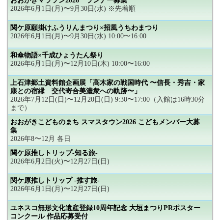
おおがきマラソン2026 ランナー募集
2026年6月1日(月)〜9月30日(水) ※先着順
関ケ原願掛けふうりんまつり×招風うちわまつり
2026年6月1日(月)〜9月30日(水) 10:00〜16:00
和傘物語×千成ひょうたん祭り
2026年6月1日(月)〜12月10日(木) 10:00〜16:00
上石津郷土資料館企画展「高木家の戦国時代 〜信長・秀吉・家
康との宿縁 交代寄合美濃衆への軌跡〜」
2026年7月12日(日)〜12月20日(日) 9:30〜17:00（入館は16時30分
まで）
おおがきこどものまち スマスタウン2026 こどもメンバー大募
集
2026年8〜12月 各日
関ケ原推しトリップ-知る旅-
2026年6月2日(火)〜12月27日(日)
関ケ原推しトリップ -推す旅-
2026年6月1日(月)〜12月27日(日)
ユネスコ無形文化遺産登録10周年記念 大垣まつりPRポスター
コンクール 作品応募受付