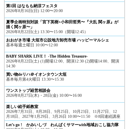
第1回 はなもも納涼フェスタ
2026年8月16日(日) 12:00〜20:00
夏季企画特別対談「宮下英樹×小和田哲男〜『大乱 関ヶ原』が
描く関ヶ原〜」
2026年8月22日(土) 13:30〜15:00（開場12:45）
おおがき市場 大垣市公設地方卸売市場 ハッピーマルシェ
基本毎週土曜日 10:00〜12:00
BABY SHARK LIVE！ -The Hidden Treasure-
2026年8月22日(土) (1)開場12:00、開演12:30 (2)開場14:00、開演
14:30
買い物deリハ＠イオンタウン大垣
基本毎月第4火曜日 13:30〜15:30
ワンストップ経営相談会
2026年8月27日(木)・28日(金) 10:00〜16:00
楽しい絵手紙教室
2026年7月31日、8月28日、9月25日、10月23日、11月27日、12
月18日、2027年1月29日、3月26日 10:00〜11:50 ※8回連続講座
Let’s go ! かみいしづ わんぱくサマーwith地域おこし協力隊