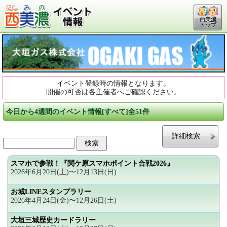
西美濃
トップ
イベント登録時の情報となります。
開催の可否は各主催者へご確認ください。
今日から4週間のイベント情報[すべて]全51件
詳細検索
スマホで参戦！『関ケ原スマホポイント合戦2026』
2026年6月20日(土)〜12月13日(日)
お城LINEスタンプラリー
2026年4月24日(金)〜12月26日(土)
大垣三城歴史カードラリー