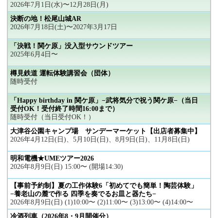
2026年7月1日(水)〜12月28日(月)
決断の地！松尾山城AR
2026年7月18日(土)〜2027年3月17日
「決戦！関ケ原」没入型サウンドツアー
2025年6月4日〜
樽見鉄道 運転体験講習会（団体）
随時受付
「Happy birthday in 関ケ原」−武将気分で祝う関ケ原−（当日
受付OK！受付終了時間16:00まで）
随時受付（当日受付OK！）
大津谷公園キャンプ場 サンデーマーケット【出店者募集中】
2026年4月12日(日)、5月10日(日)、8月9日(日)、11月8日(日)
明和電機★UMEツアー2026
2026年8月9日(日) 15:00〜 (開場14:30)
【事前予約制】夏の工作体験6「初めてでも簡単！陶芸体験」
−養老山の麓で作る 四季を奏でるお皿と器たち−
2026年8月9日(日) (1)10:00〜 (2)11:00〜 (3)13:00〜 (4)14:00〜
冷酒列車（2026年8・9月開催分）