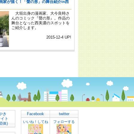
やき
Facebook
twitter
サイト
いいね！してね
フォローする
団体)