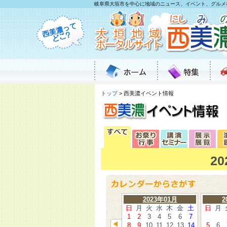
岐阜県大垣市を中心に地域のニュース、イベント、グルメ
トップ
> 西美濃イベント情報
2
2023年01月
2
日
月
火
水
木
金
土
日
月
1
2
3
4
5
6
7
8
9
10
11
12
13
14
5
6