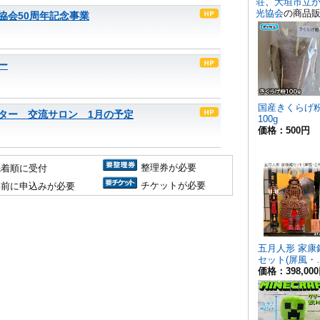
協会50周年記念事業
ー
ター 交流サロン 1月の予定
整理券が必要
先着順に受付
チケットが必要
事前に申込みが必要