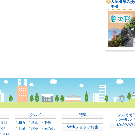
グルメ
特集
大垣かが
ポータル
小児科
和食
洋食
中華
(かがやき
Webショップ特集
外科
お酒
喫茶
その他
こう科