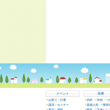
イベント
医療
お祭り・行事
内科
外科
講演・セミナー
産婦人科
整形
展示・展覧
眼科
耳鼻いん