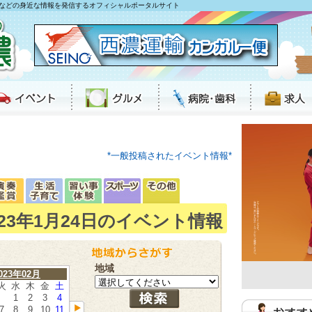
などの身近な情報を発信するオフィシャルポータルサイト
*一般投稿されたイベント情報*
023年1月24日のイベント情報
地域
023年02月
火
水
木
金
土
1
2
3
4
7
8
9
10
11