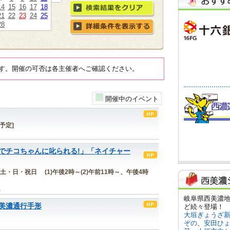
14
15
16
17
18
21
22
23
24
25
28
す。開催の可否は各主催者へご確認ください。
開催中のイベント
[予定]
でチコちゃんに叱られる!」「ネイチャー
金)の土・日・祝日 (1)午後2時～(2)午前11時～、午後4時
ム
美濃通行手形