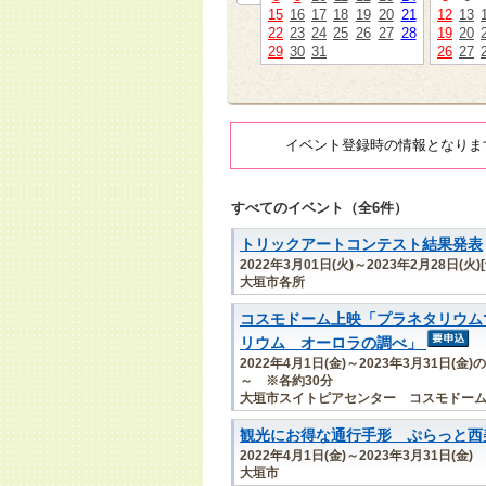
15
16
17
18
19
20
21
12
13
22
23
24
25
26
27
28
19
20
29
30
31
26
27
イベント登録時の情報となりま
すべてのイベント（全6件）
トリックアートコンテスト結果発表
2022年3月01日(火)～2023年2月28日(火)
大垣市各所
コスモドーム上映「プラネタリウム
リウム オーロラの調べ」
2022年4月1日(金)～2023年3月31日(
～ ※各約30分
大垣市スイトピアセンター コスモドー
観光にお得な通行手形 ぷらっと西
2022年4月1日(金)～2023年3月31日(金)
大垣市