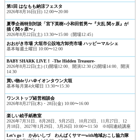
第1回 はなもも納涼フェスタ
2026年8月16日(日) 12:00〜20:00
夏季企画特別対談「宮下英樹×小和田哲男〜『大乱 関ヶ原』が
描く関ヶ原〜」
2026年8月22日(土) 13:30〜15:00（開場12:45）
おおがき市場 大垣市公設地方卸売市場 ハッピーマルシェ
基本毎週土曜日 10:00〜12:00
BABY SHARK LIVE！ -The Hidden Treasure-
2026年8月22日(土) (1)開場12:00、開演12:30 (2)開場14:00、開演
14:30
買い物deリハ＠イオンタウン大垣
基本毎月第4火曜日 13:30〜15:30
ワンストップ経営相談会
2026年8月27日(木)・28日(金) 10:00〜16:00
楽しい絵手紙教室
2026年7月31日、8月28日、9月25日、10月23日、11月27日、12
月18日、2027年1月29日、3月26日 10:00〜11:50 ※8回連続講座
Let’s go ! かみいしづ わんぱくサマーwith地域おこし協力隊