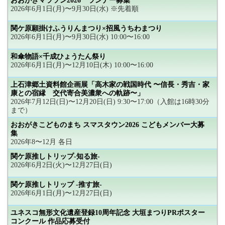
おおがきマラソン2026 ランナー募集
2026年6月1日(月)〜9月30日(水) ※先着順
関ケ原願掛けふうりんまつり×招風うちわまつり
2026年6月1日(月)〜9月30日(水) 10:00〜16:00
和傘物語×千成ひょうたん祭り
2026年6月1日(月)〜12月10日(木) 10:00〜16:00
上石津郷土資料館企画展「高木家の戦国時代 〜信長・秀吉・家
康との宿縁 交代寄合美濃衆への軌跡〜」
2026年7月12日(日)〜12月20日(日) 9:30〜17:00（入館は16時30分
まで）
おおがきこどものまち スマスタウン2026 こどもメンバー大募
集
2026年8〜12月 各日
関ケ原推しトリップ-知る旅-
2026年6月2日(火)〜12月27日(日)
関ケ原推しトリップ -推す旅-
2026年6月1日(月)〜12月27日(日)
ユネスコ無形文化遺産登録10周年記念 大垣まつりPRポスター
コンクール 作品応募受付