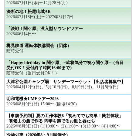
2026年7月1日(水)〜12月28日(月)
決断の地！松尾山城AR
2026年7月18日(土)〜2027年3月17日
「決戦！関ケ原」没入型サウンドツアー
2025年6月4日〜
樽見鉄道 運転体験講習会（団体）
随時受付
「Happy birthday in 関ケ原」−武将気分で祝う関ケ原−（当日
受付OK！受付終了時間16:00まで）
随時受付（当日受付OK！）
大津谷公園キャンプ場 サンデーマーケット【出店者募集中】
2026年4月12日(日)、5月10日(日)、8月9日(日)、11月8日(日)
明和電機★UMEツアー2026
2026年8月9日(日) 15:00〜 (開場14:30)
【事前予約制】夏の工作体験6「初めてでも簡単！陶芸体験」
−養老山の麓で作る 四季を奏でるお皿と器たち−
2026年8月9日(日) (1)10:00〜 (2)11:00〜 (3)13:00〜 (4)14:00〜
冷酒列車（2026年8・9月開催分）