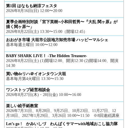
第1回 はなもも納涼フェスタ
2026年8月16日(日) 12:00〜20:00
夏季企画特別対談「宮下英樹×小和田哲男〜『大乱 関ヶ原』が
描く関ヶ原〜」
2026年8月22日(土) 13:30〜15:00（開場12:45）
おおがき市場 大垣市公設地方卸売市場 ハッピーマルシェ
基本毎週土曜日 10:00〜12:00
BABY SHARK LIVE！ -The Hidden Treasure-
2026年8月22日(土) (1)開場12:00、開演12:30 (2)開場14:00、開演
14:30
買い物deリハ＠イオンタウン大垣
基本毎月第4火曜日 13:30〜15:30
ワンストップ経営相談会
2026年8月27日(木)・28日(金) 10:00〜16:00
楽しい絵手紙教室
2026年7月31日、8月28日、9月25日、10月23日、11月27日、12
月18日、2027年1月29日、3月26日 10:00〜11:50 ※8回連続講座
Let’s go ! かみいしづ わんぱくサマーwith地域おこし協力隊