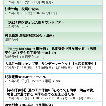
2026年7月1日(水)〜12月28日(月)
決断の地！松尾山城AR
2026年7月18日(土)〜2027年3月17日
「決戦！関ケ原」没入型サウンドツアー
2025年6月4日〜
樽見鉄道 運転体験講習会（団体）
随時受付
「Happy birthday in 関ケ原」−武将気分で祝う関ケ原−（当日
受付OK！受付終了時間16:00まで）
随時受付（当日受付OK！）
大津谷公園キャンプ場 サンデーマーケット【出店者募集中】
2026年4月12日(日)、5月10日(日)、8月9日(日)、11月8日(日)
明和電機★UMEツアー2026
2026年8月9日(日) 15:00〜 (開場14:30)
【事前予約制】夏の工作体験6「初めてでも簡単！陶芸体験」
−養老山の麓で作る 四季を奏でるお皿と器たち−
2026年8月9日(日) (1)10:00〜 (2)11:00〜 (3)13:00〜 (4)14:00〜
冷酒列車（2026年8・9月開催分）