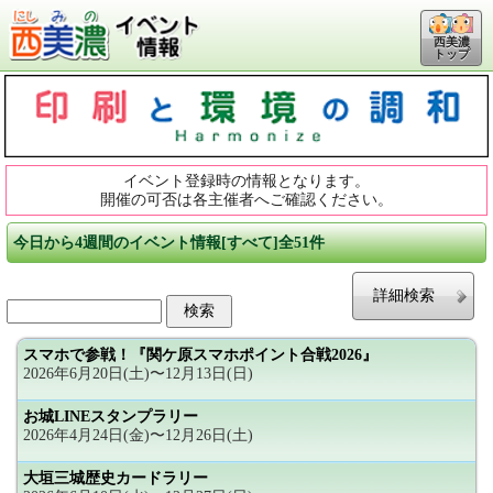
西美濃
トップ
イベント登録時の情報となります。
開催の可否は各主催者へご確認ください。
今日から4週間のイベント情報[すべて]全51件
詳細検索
スマホで参戦！『関ケ原スマホポイント合戦2026』
2026年6月20日(土)〜12月13日(日)
お城LINEスタンプラリー
2026年4月24日(金)〜12月26日(土)
大垣三城歴史カードラリー