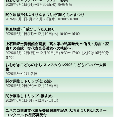
おおがきマラソン2026 ランナー募集
2026年6月1日(月)〜9月30日(水) ※先着順
関ケ原願掛けふうりんまつり×招風うちわまつり
2026年6月1日(月)〜9月30日(水) 10:00〜16:00
和傘物語×千成ひょうたん祭り
2026年6月1日(月)〜12月10日(木) 10:00〜16:00
上石津郷土資料館企画展「高木家の戦国時代 〜信長・秀吉・家
康との宿縁 交代寄合美濃衆への軌跡〜」
2026年7月12日(日)〜12月20日(日) 9:30〜17:00（入館は16時30分
まで）
おおがきこどものまち スマスタウン2026 こどもメンバー大募
集
2026年8〜12月 各日
関ケ原推しトリップ-知る旅-
2026年6月2日(火)〜12月27日(日)
関ケ原推しトリップ -推す旅-
2026年6月1日(月)〜12月27日(日)
ユネスコ無形文化遺産登録10周年記念 大垣まつりPRポスター
コンクール 作品応募受付