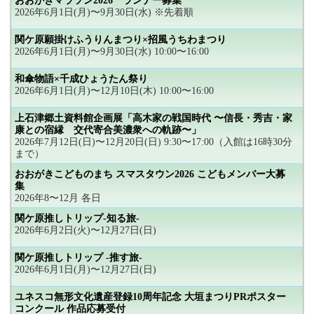
おおがきマラソン2026 ランナー募集
2026年6月1日(月)〜9月30日(水) ※先着順
関ケ原願掛けふうりんまつり×招風うちわまつり
2026年6月1日(月)〜9月30日(水) 10:00〜16:00
和傘物語×千成ひょうたん祭り
2026年6月1日(月)〜12月10日(木) 10:00〜16:00
上石津郷土資料館企画展「高木家の戦国時代 〜信長・秀吉・家
康との宿縁 交代寄合美濃衆への軌跡〜」
2026年7月12日(日)〜12月20日(日) 9:30〜17:00（入館は16時30分
まで）
おおがきこどものまち スマスタウン2026 こどもメンバー大募
集
2026年8〜12月 各日
関ケ原推しトリップ-知る旅-
2026年6月2日(火)〜12月27日(日)
関ケ原推しトリップ -推す旅-
2026年6月1日(月)〜12月27日(日)
ユネスコ無形文化遺産登録10周年記念 大垣まつりPRポスター
コンクール 作品応募受付