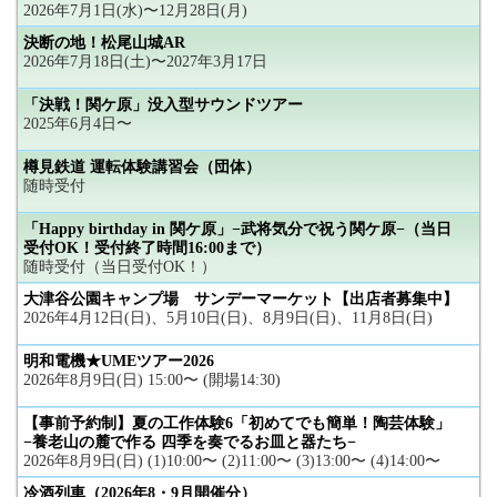
2026年7月1日(水)〜12月28日(月)
決断の地！松尾山城AR
2026年7月18日(土)〜2027年3月17日
「決戦！関ケ原」没入型サウンドツアー
2025年6月4日〜
樽見鉄道 運転体験講習会（団体）
随時受付
「Happy birthday in 関ケ原」−武将気分で祝う関ケ原−（当日
受付OK！受付終了時間16:00まで）
随時受付（当日受付OK！）
大津谷公園キャンプ場 サンデーマーケット【出店者募集中】
2026年4月12日(日)、5月10日(日)、8月9日(日)、11月8日(日)
明和電機★UMEツアー2026
2026年8月9日(日) 15:00〜 (開場14:30)
【事前予約制】夏の工作体験6「初めてでも簡単！陶芸体験」
−養老山の麓で作る 四季を奏でるお皿と器たち−
2026年8月9日(日) (1)10:00〜 (2)11:00〜 (3)13:00〜 (4)14:00〜
冷酒列車（2026年8・9月開催分）