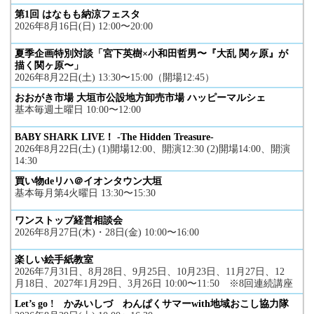
第1回 はなもも納涼フェスタ
2026年8月16日(日) 12:00〜20:00
夏季企画特別対談「宮下英樹×小和田哲男〜『大乱 関ヶ原』が
描く関ヶ原〜」
2026年8月22日(土) 13:30〜15:00（開場12:45）
おおがき市場 大垣市公設地方卸売市場 ハッピーマルシェ
基本毎週土曜日 10:00〜12:00
BABY SHARK LIVE！ -The Hidden Treasure-
2026年8月22日(土) (1)開場12:00、開演12:30 (2)開場14:00、開演
14:30
買い物deリハ＠イオンタウン大垣
基本毎月第4火曜日 13:30〜15:30
ワンストップ経営相談会
2026年8月27日(木)・28日(金) 10:00〜16:00
楽しい絵手紙教室
2026年7月31日、8月28日、9月25日、10月23日、11月27日、12
月18日、2027年1月29日、3月26日 10:00〜11:50 ※8回連続講座
Let’s go ! かみいしづ わんぱくサマーwith地域おこし協力隊