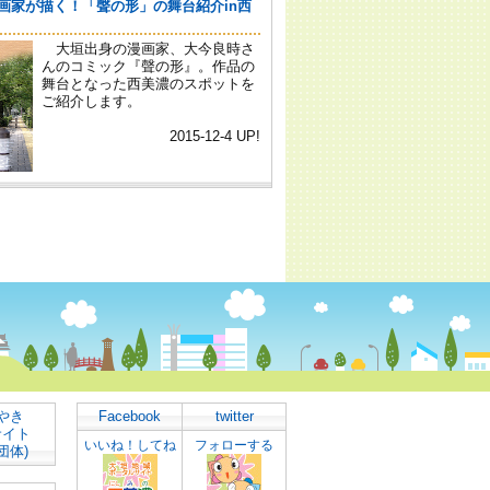
やき
Facebook
twitter
サイト
いいね！してね
フォローする
団体)