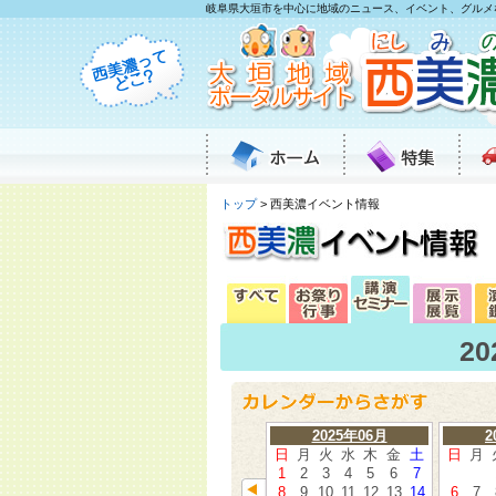
岐阜県大垣市を中心に地域のニュース、イベント、グルメ
トップ
> 西美濃イベント情報
2
2025年06月
2
日
月
火
水
木
金
土
日
月
1
2
3
4
5
6
7
8
9
10
11
12
13
14
6
7