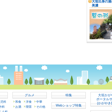
グルメ
特集
大垣かが
ポータル
小児科
和食
洋食
中華
(かがやき
Webショップ特集
外科
お酒
喫茶
その他
こう科