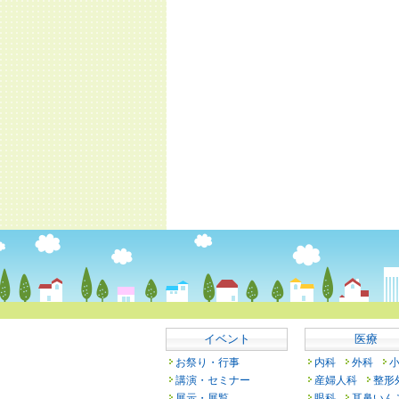
イベント
医療
お祭り・行事
内科
外科
講演・セミナー
産婦人科
整形
展示・展覧
眼科
耳鼻いん