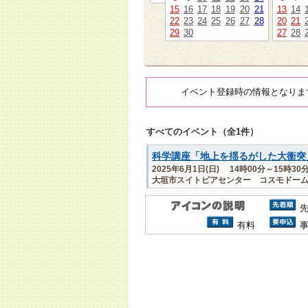
15
16
17
18
19
20
21
13
14
22
23
24
25
26
27
28
20
21
29
30
27
28
イベント登録時の情報となりま
すべてのイベント（全1件）
科学講座「地上を揺るがした大衝突
2025年6月1日(日) 14時00分～15時30
大垣市スイトピアセンター コスモドーム(
有料