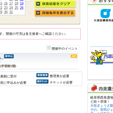
15
16
17
18
19
22
23
24
25
26
29
30
31
す。開催の可否は各主催者へご確認ください。
開催中のイベント
」
分
学習館1階)
整理券が必要
先着順に受付
チケットが必要
事前に申込みが必要