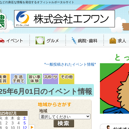
などの身近な情報を発信するオフィシャルポータルサイト
*一般投稿されたイベント情報*
025年6月01日のイベント情報
地域
025年07月
火
水
木
金
土
1
2
3
4
5
8
9
10
11
12