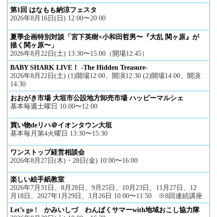
第1回 はなもも納涼フェスタ
2026年8月16日(日) 12:00〜20:00
夏季企画特別対談「宮下英樹×小和田哲男〜『大乱 関ヶ原』が
描く関ヶ原〜」
2026年8月22日(土) 13:30〜15:00（開場12:45）
BABY SHARK LIVE！ -The Hidden Treasure-
2026年8月22日(土) (1)開場12:00、開演12:30 (2)開場14:00、開演
14:30
おおがき市場 大垣市公設地方卸売市場 ハッピーマルシェ
基本毎週土曜日 10:00〜12:00
買い物deリハ＠イオンタウン大垣
基本毎月第4火曜日 13:30〜15:30
ワンストップ経営相談会
2026年8月27日(木)・28日(金) 10:00〜16:00
楽しい絵手紙教室
2026年7月31日、8月28日、9月25日、10月23日、11月27日、12
月18日、2027年1月29日、3月26日 10:00〜11:50 ※8回連続講座
Let’s go ! かみいしづ わんぱくサマーwith地域おこし協力隊