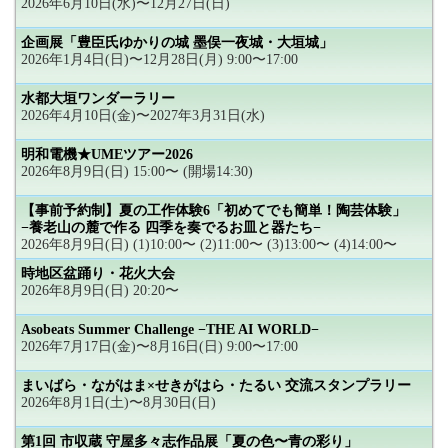
2026年6月10日(水)〜12月27日(日)
企画展「豊臣氏ゆかりの城 墨俣一夜城・大垣城」
2026年1月4日(日)〜12月28日(月) 9:00〜17:00
水都大垣ワンダーラリー
2026年4月10日(金)〜2027年3月31日(水)
明和電機★UMEツアー2026
2026年8月9日(日) 15:00〜 (開場14:30)
【事前予約制】夏の工作体験6「初めてでも簡単！陶芸体験」
−養老山の麓で作る 四季を奏でるお皿と器たち−
2026年8月9日(日) (1)10:00〜 (2)11:00〜 (3)13:00〜 (4)14:00〜
時地区盆踊り・花火大会
2026年8月9日(日) 20:20〜
Asobeats Summer Challenge −THE AI WORLD−
2026年7月17日(金)〜8月16日(日) 9:00〜17:00
まいばら・ながはま×せきがはら・たるい 交流スタンプラリー
2026年8月1日(土)〜8月30日(日)
第1回 市収蔵 守屋多々志作品展「夏の色〜青の彩り」