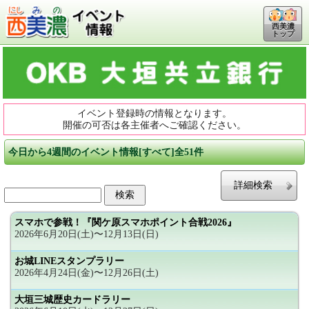
西美濃
トップ
イベント登録時の情報となります。
開催の可否は各主催者へご確認ください。
今日から4週間のイベント情報[すべて]全51件
詳細検索
スマホで参戦！『関ケ原スマホポイント合戦2026』
2026年6月20日(土)〜12月13日(日)
お城LINEスタンプラリー
2026年4月24日(金)〜12月26日(土)
大垣三城歴史カードラリー