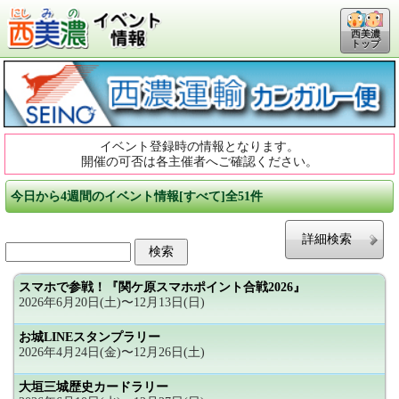
西美濃
トップ
イベント登録時の情報となります。
開催の可否は各主催者へご確認ください。
今日から4週間のイベント情報[すべて]全51件
詳細検索
スマホで参戦！『関ケ原スマホポイント合戦2026』
2026年6月20日(土)〜12月13日(日)
お城LINEスタンプラリー
2026年4月24日(金)〜12月26日(土)
大垣三城歴史カードラリー