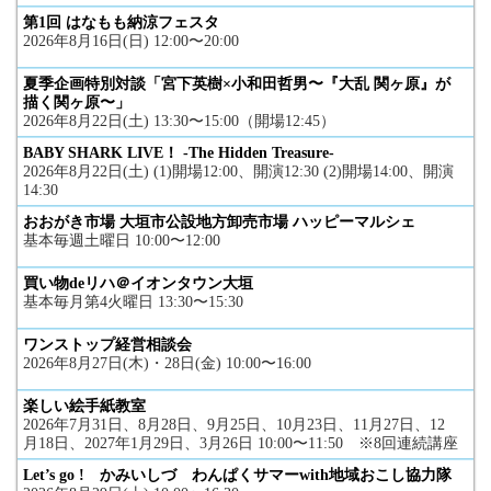
第1回 はなもも納涼フェスタ
2026年8月16日(日) 12:00〜20:00
夏季企画特別対談「宮下英樹×小和田哲男〜『大乱 関ヶ原』が
描く関ヶ原〜」
2026年8月22日(土) 13:30〜15:00（開場12:45）
BABY SHARK LIVE！ -The Hidden Treasure-
2026年8月22日(土) (1)開場12:00、開演12:30 (2)開場14:00、開演
14:30
おおがき市場 大垣市公設地方卸売市場 ハッピーマルシェ
基本毎週土曜日 10:00〜12:00
買い物deリハ＠イオンタウン大垣
基本毎月第4火曜日 13:30〜15:30
ワンストップ経営相談会
2026年8月27日(木)・28日(金) 10:00〜16:00
楽しい絵手紙教室
2026年7月31日、8月28日、9月25日、10月23日、11月27日、12
月18日、2027年1月29日、3月26日 10:00〜11:50 ※8回連続講座
Let’s go ! かみいしづ わんぱくサマーwith地域おこし協力隊