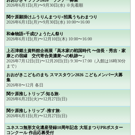
おおがきマラソン2026 ランナー募集
2026年6月1日(月)〜9月30日(水) ※先着順
関ケ原願掛けふうりんまつり×招風うちわまつり
2026年6月1日(月)〜9月30日(水) 10:00〜16:00
和傘物語×千成ひょうたん祭り
2026年6月1日(月)〜12月10日(木) 10:00〜16:00
上石津郷土資料館企画展「高木家の戦国時代 〜信長・秀吉・家
康との宿縁 交代寄合美濃衆への軌跡〜」
2026年7月12日(日)〜12月20日(日) 9:30〜17:00（入館は16時30分
まで）
おおがきこどものまち スマスタウン2026 こどもメンバー大募
集
2026年8〜12月 各日
関ケ原推しトリップ-知る旅-
2026年6月2日(火)〜12月27日(日)
関ケ原推しトリップ -推す旅-
2026年6月1日(月)〜12月27日(日)
ユネスコ無形文化遺産登録10周年記念 大垣まつりPRポスター
コンクール 作品応募受付