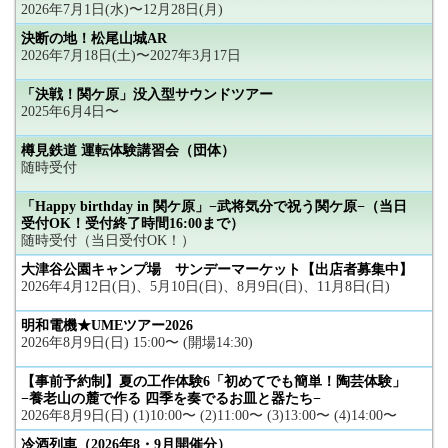
2026年7月1日(水)〜12月28日(月)
決断の地！松尾山城AR
2026年7月18日(土)〜2027年3月17日
「決戦！関ケ原」没入型サウンドツアー
2025年6月4日〜
樽見鉄道 運転体験講習会（団体）
随時受付
「Happy birthday in 関ケ原」−武将気分で祝う関ケ原−（当日
受付OK！受付終了時間16:00まで）
随時受付（当日受付OK！）
大津谷公園キャンプ場 サンデーマーケット【出店者募集中】
2026年4月12日(日)、5月10日(日)、8月9日(日)、11月8日(日)
明和電機★UMEツアー2026
2026年8月9日(日) 15:00〜 (開場14:30)
【事前予約制】夏の工作体験6「初めてでも簡単！陶芸体験」
−養老山の麓で作る 四季を奏でるお皿と器たち−
2026年8月9日(日) (1)10:00〜 (2)11:00〜 (3)13:00〜 (4)14:00〜
冷酒列車（2026年8・9月開催分）