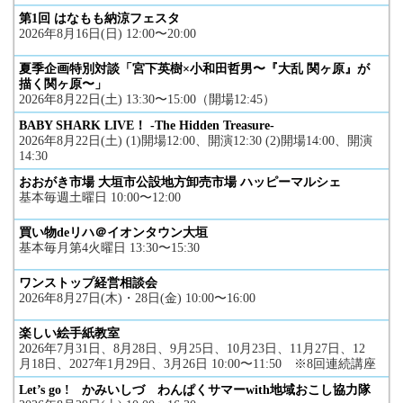
第1回 はなもも納涼フェスタ
2026年8月16日(日) 12:00〜20:00
夏季企画特別対談「宮下英樹×小和田哲男〜『大乱 関ヶ原』が
描く関ヶ原〜」
2026年8月22日(土) 13:30〜15:00（開場12:45）
BABY SHARK LIVE！ -The Hidden Treasure-
2026年8月22日(土) (1)開場12:00、開演12:30 (2)開場14:00、開演
14:30
おおがき市場 大垣市公設地方卸売市場 ハッピーマルシェ
基本毎週土曜日 10:00〜12:00
買い物deリハ＠イオンタウン大垣
基本毎月第4火曜日 13:30〜15:30
ワンストップ経営相談会
2026年8月27日(木)・28日(金) 10:00〜16:00
楽しい絵手紙教室
2026年7月31日、8月28日、9月25日、10月23日、11月27日、12
月18日、2027年1月29日、3月26日 10:00〜11:50 ※8回連続講座
Let’s go ! かみいしづ わんぱくサマーwith地域おこし協力隊