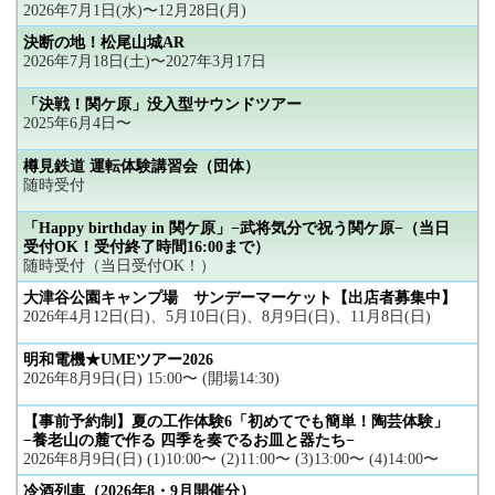
2026年7月1日(水)〜12月28日(月)
決断の地！松尾山城AR
2026年7月18日(土)〜2027年3月17日
「決戦！関ケ原」没入型サウンドツアー
2025年6月4日〜
樽見鉄道 運転体験講習会（団体）
随時受付
「Happy birthday in 関ケ原」−武将気分で祝う関ケ原−（当日
受付OK！受付終了時間16:00まで）
随時受付（当日受付OK！）
大津谷公園キャンプ場 サンデーマーケット【出店者募集中】
2026年4月12日(日)、5月10日(日)、8月9日(日)、11月8日(日)
明和電機★UMEツアー2026
2026年8月9日(日) 15:00〜 (開場14:30)
【事前予約制】夏の工作体験6「初めてでも簡単！陶芸体験」
−養老山の麓で作る 四季を奏でるお皿と器たち−
2026年8月9日(日) (1)10:00〜 (2)11:00〜 (3)13:00〜 (4)14:00〜
冷酒列車（2026年8・9月開催分）