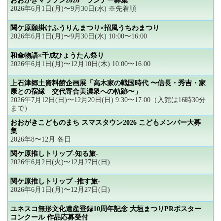
おおがきマラソン2026 ランナー募集
2026年6月1日(月)〜9月30日(水) ※先着順
関ケ原願掛けふうりんまつり×招風うちわまつり
2026年6月1日(月)〜9月30日(水) 10:00〜16:00
和傘物語×千成ひょうたん祭り
2026年6月1日(月)〜12月10日(木) 10:00〜16:00
上石津郷土資料館企画展「高木家の戦国時代 〜信長・秀吉・家
康との宿縁 交代寄合美濃衆への軌跡〜」
2026年7月12日(日)〜12月20日(日) 9:30〜17:00（入館は16時30分
まで）
おおがきこどものまち スマスタウン2026 こどもメンバー大募
集
2026年8〜12月 各日
関ケ原推しトリップ-知る旅-
2026年6月2日(火)〜12月27日(日)
関ケ原推しトリップ -推す旅-
2026年6月1日(月)〜12月27日(日)
ユネスコ無形文化遺産登録10周年記念 大垣まつりPRポスター
コンクール 作品応募受付