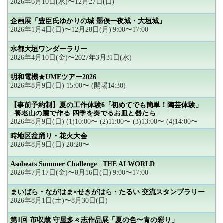
2026年6月10日(水)〜12月27日(日)
企画展「豊臣氏ゆかりの城 墨俣一夜城・大垣城」
2026年1月4日(日)〜12月28日(月) 9:00〜17:00
水都大垣ワンダーラリー
2026年4月10日(金)〜2027年3月31日(水)
明和電機★UMEツアー2026
2026年8月9日(日) 15:00〜 (開場14:30)
【事前予約制】夏の工作体験6「初めてでも簡単！陶芸体験」
−養老山の麓で作る 四季を奏でるお皿と器たち−
2026年8月9日(日) (1)10:00〜 (2)11:00〜 (3)13:00〜 (4)14:00〜
時地区盆踊り・花火大会
2026年8月9日(日) 20:20〜
Asobeats Summer Challenge −THE AI WORLD−
2026年7月17日(金)〜8月16日(日) 9:00〜17:00
まいばら・ながはま×せきがはら・たるい 交流スタンプラリー
2026年8月1日(土)〜8月30日(日)
第1回 市収蔵 守屋多々志作品展「夏の色〜青の彩り」