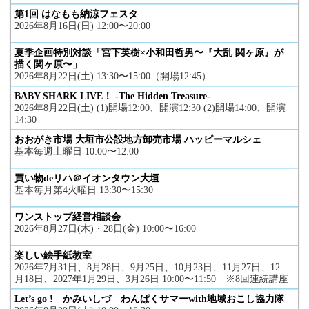
第1回 はなもも納涼フェスタ
2026年8月16日(日) 12:00〜20:00
夏季企画特別対談「宮下英樹×小和田哲男〜『大乱 関ヶ原』が
描く関ヶ原〜」
2026年8月22日(土) 13:30〜15:00（開場12:45）
BABY SHARK LIVE！ -The Hidden Treasure-
2026年8月22日(土) (1)開場12:00、開演12:30 (2)開場14:00、開演
14:30
おおがき市場 大垣市公設地方卸売市場 ハッピーマルシェ
基本毎週土曜日 10:00〜12:00
買い物deリハ＠イオンタウン大垣
基本毎月第4火曜日 13:30〜15:30
ワンストップ経営相談会
2026年8月27日(木)・28日(金) 10:00〜16:00
楽しい絵手紙教室
2026年7月31日、8月28日、9月25日、10月23日、11月27日、12
月18日、2027年1月29日、3月26日 10:00〜11:50 ※8回連続講座
Let’s go ! かみいしづ わんぱくサマーwith地域おこし協力隊