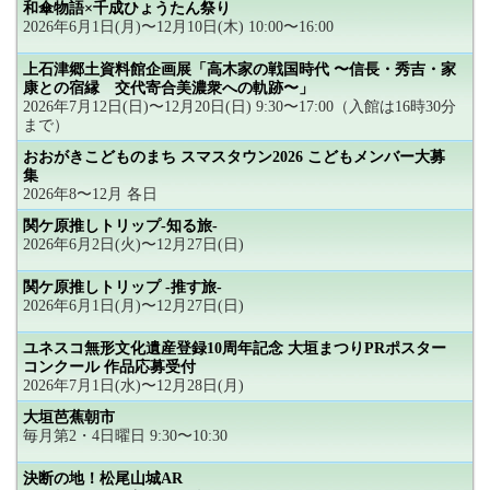
和傘物語×千成ひょうたん祭り
2026年6月1日(月)〜12月10日(木) 10:00〜16:00
上石津郷土資料館企画展「高木家の戦国時代 〜信長・秀吉・家
康との宿縁 交代寄合美濃衆への軌跡〜」
2026年7月12日(日)〜12月20日(日) 9:30〜17:00（入館は16時30分
まで）
おおがきこどものまち スマスタウン2026 こどもメンバー大募
集
2026年8〜12月 各日
関ケ原推しトリップ-知る旅-
2026年6月2日(火)〜12月27日(日)
関ケ原推しトリップ -推す旅-
2026年6月1日(月)〜12月27日(日)
ユネスコ無形文化遺産登録10周年記念 大垣まつりPRポスター
コンクール 作品応募受付
2026年7月1日(水)〜12月28日(月)
大垣芭蕉朝市
毎月第2・4日曜日 9:30〜10:30
決断の地！松尾山城AR