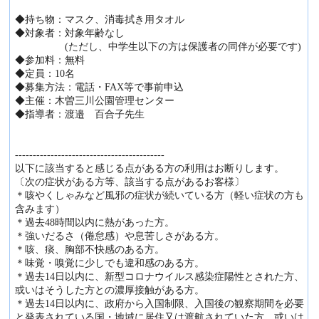
◆持ち物：マスク、消毒拭き用タオル
◆対象者：対象年齢なし
(ただし、中学生以下の方は保護者の同伴が必要です)
◆参加料：無料
◆定員：10名
◆募集方法：電話・FAX等で事前申込
◆主催：木曽三川公園管理センター
◆指導者：渡邉 百合子先生
------------------------------------------
以下に該当すると感じる点がある方の利用はお断りします。
〔次の症状がある方等、該当する点があるお客様〕
＊咳やくしゃみなど風邪の症状が続いている方（軽い症状の方も
含みます）
＊過去48時間以内に熱があった方。
＊強いだるさ（倦怠感）や息苦しさがある方。
＊咳、痰、胸部不快感のある方。
＊味覚・嗅覚に少しでも違和感のある方。
＊過去14日以内に、新型コロナウイルス感染症陽性とされた方、
或いはそうした方との濃厚接触がある方。
＊過去14日以内に、政府から入国制限、入国後の観察期間を必要
と発表されている国・地域に居住又は渡航されていた方、或いは