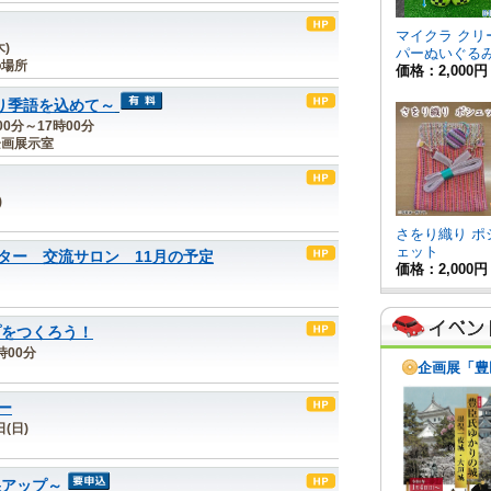
木)
の場所
り季語を込めて～
00分～17時00分
企画展示室
)
ター 交流サロン 11月の予定
プをつくろう！
時00分
ー
日(日)
果アップ～