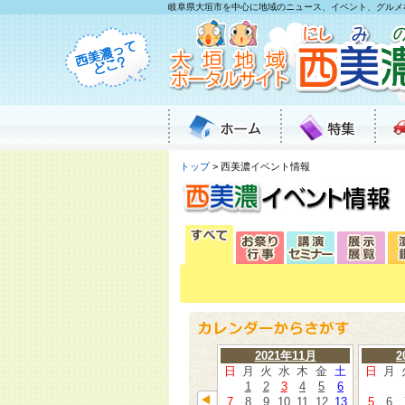
岐阜県大垣市を中心に地域のニュース、イベント、グルメ
トップ
> 西美濃イベント情報
2021年11月
2
日
月
火
水
木
金
土
日
月
1
2
3
4
5
6
7
8
9
10
11
12
13
5
6