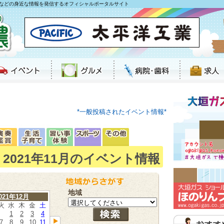
などの身近な情報を発信するオフィシャルポータルサイト
*一般投稿されたイベント情報*
2021年11月のイベント情報
地域
021年12月
火
水
木
金
土
1
2
3
4
7
8
9
10
11