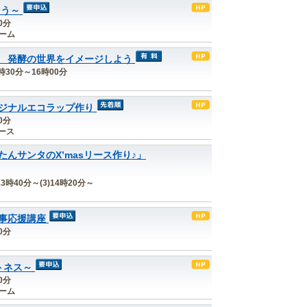
ろう～
0分
ルーム
 発酵の世界をイメージしよう
3時30分～16時00分
ジナルエコラップ作り
0分
ース
んサンタのX’masリース作り♪」
13時40分～(3)14時20分～
事応援講座
0分
トネス～
0分
ルーム