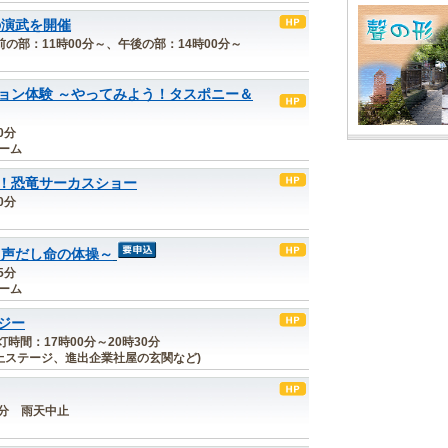
の演武を開催
 午前の部：11時00分～、午後の部：14時00分～
ョン体験 ～やってみよう！タスポニー＆
0分
ルーム
！恐竜サーカスショー
0分
き声だし命の体操～
5分
ルーム
ジー
点灯時間：17時00分～20時30分
上ステージ、進出企業社屋の玄関など)
00分 雨天中止