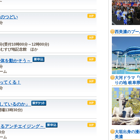
～
秋のつどい
0分
分(受付10時00分～12時00分)
道むすび地記念館 ほか
く体を動かそう～
0分
ルーム
ってくる！
0分
しているのか」
開場13時30分)
えるアンチエイジング～
0分
ルーム