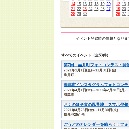
14
15
16
17
18
19
20
12
13
21
22
23
24
25
26
27
19
20
28
29
30
26
27
イベント登録時の情報となりま
すべてのイベント（全53件）
第7回 垂井町フォトコンテスト開催
2021年1月1日(金)～12月31日(金)
垂井町
海津市インスタグラムフォトコンテス
2021年4月1日(木)～2022年2月28日(月)
海津市
おくのほそ道の風景地 スマホ俳句
2021年4月23日(金)～11月30日(火)
風景地25か所
ごうどのカレンダーを飾ろう！フォト