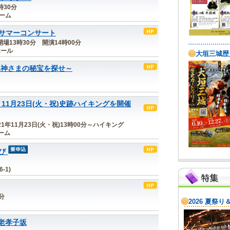
時30分
ルーム
サマーコンサート
 開場13時30分 開演14時00分
ホール
水神さまの秘宝を探せ～
、11月23日(火・祝)史跡ハイキングを開催
021年11月23日(火・祝)13時00分～ハイキング
ーム
び
‐1)
0分
老孝子坂