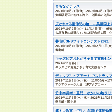
まちなかテラス
2021年10月01日(金)～2022年03月31日(
大垣駅周辺における路上、公園等の公共
広がれ!!俳諧仲間の輪 ～美濃国よ
2021年10月2日(土)～11月14日(日) 9時
大垣市奥の細道むすびの地記念館１階 
養老町SNSフォトコンテスト2021
2021年10月15日(金)～2022年2月18日(金
養老町
キッズピアおおがき子育て支援セン
2021年11月各日
キッズピアおおがき子育て支援センター
ディップキュアアート でストラッ
2021年11月3日(水・祝) 11時00分～17
アクアウォーク大垣 1Fアクアコート
竹中半兵衛・重門 ゆかりの地ラリ
2021年11月3日(水・祝)～2021年11月28
垂井町・関ケ原
筋トレ教室 ～正しい知識で運動効