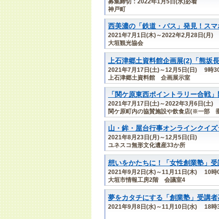
募集締切：2022年1月5日(水)必着
神戸町
西美濃の「鉄道・バス」発見！スマ
2021年7月1日(木)～2022年2月28日(月)
大垣観光協会
上石津郷土資料館企画展(2)「熊坂
2021年7月17日(土)～12月5日(日) 9時
上石津郷土資料館 企画展示室
「関ケ原東西ポイントラリー合戦」
2021年7月17日(土)～2022年3月6日(土)
関ケ原町内の協賛施設や飲食店(※一部 
山・鉾・屋台行事オンラインクイズ
2021年8月23日(月)～12月5日(日)
ユネスコ無形文化遺産33か所
想いをかたちに！「女性創業塾」受
2021年9月2日(木)～11月11日(木) 1
大垣市情報工房2階 会議室4
夢をカタチにする「創業塾」受講者
2021年9月8日(水)～11月10日(水) 1