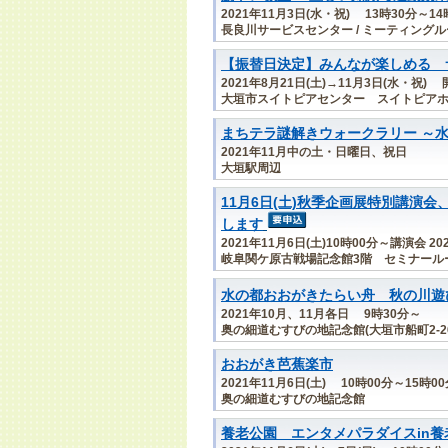
2021年11月3日(水・祝) 13時30分～14
長良川サービスセンター / ミーティング
【振替日決定】みんなが楽しめる 
2021年8月21日(土)→11月3日(水・祝)
大垣市スイトピアセンター スイトピア
まちテラ謎解きウォークラリー ～
2021年11月中の土・日曜日、祝日
大垣駅周辺
11月6日(土)秋季企画展特別講演会
します
2021年11月6日(土)10時00分～講演会 2
岐阜関ケ原古戦場記念館3階 セミナール
水の都おおがきたらい舟 秋の川遊
2021年10月、11月各日 9時30分～
奥の細道むすびの地記念館(大垣市船町2‐26
おおがき芭蕉楽市
2021年11月6日(土) 10時00分～15時0
奥の細道むすびの地記念館
養老公園 エンタメパラダイスin養