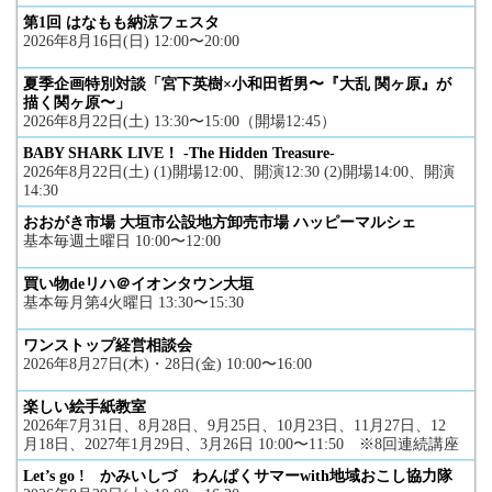
第1回 はなもも納涼フェスタ
2026年8月16日(日) 12:00〜20:00
夏季企画特別対談「宮下英樹×小和田哲男〜『大乱 関ヶ原』が
描く関ヶ原〜」
2026年8月22日(土) 13:30〜15:00（開場12:45）
BABY SHARK LIVE！ -The Hidden Treasure-
2026年8月22日(土) (1)開場12:00、開演12:30 (2)開場14:00、開演
14:30
おおがき市場 大垣市公設地方卸売市場 ハッピーマルシェ
基本毎週土曜日 10:00〜12:00
買い物deリハ＠イオンタウン大垣
基本毎月第4火曜日 13:30〜15:30
ワンストップ経営相談会
2026年8月27日(木)・28日(金) 10:00〜16:00
楽しい絵手紙教室
2026年7月31日、8月28日、9月25日、10月23日、11月27日、12
月18日、2027年1月29日、3月26日 10:00〜11:50 ※8回連続講座
Let’s go ! かみいしづ わんぱくサマーwith地域おこし協力隊