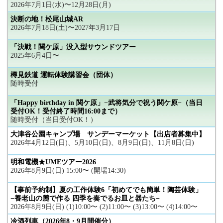
2026年7月1日(水)〜12月28日(月)
決断の地！松尾山城AR
2026年7月18日(土)〜2027年3月17日
「決戦！関ケ原」没入型サウンドツアー
2025年6月4日〜
樽見鉄道 運転体験講習会（団体）
随時受付
「Happy birthday in 関ケ原」−武将気分で祝う関ケ原−（当日
受付OK！受付終了時間16:00まで）
随時受付（当日受付OK！）
大津谷公園キャンプ場 サンデーマーケット【出店者募集中】
2026年4月12日(日)、5月10日(日)、8月9日(日)、11月8日(日)
明和電機★UMEツアー2026
2026年8月9日(日) 15:00〜 (開場14:30)
【事前予約制】夏の工作体験6「初めてでも簡単！陶芸体験」
−養老山の麓で作る 四季を奏でるお皿と器たち−
2026年8月9日(日) (1)10:00〜 (2)11:00〜 (3)13:00〜 (4)14:00〜
冷酒列車（2026年8・9月開催分）