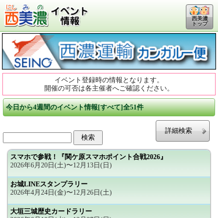
西美濃
トップ
イベント登録時の情報となります。
開催の可否は各主催者へご確認ください。
今日から4週間のイベント情報[すべて]全51件
詳細検索
スマホで参戦！『関ケ原スマホポイント合戦2026』
2026年6月20日(土)〜12月13日(日)
お城LINEスタンプラリー
2026年4月24日(金)〜12月26日(土)
大垣三城歴史カードラリー