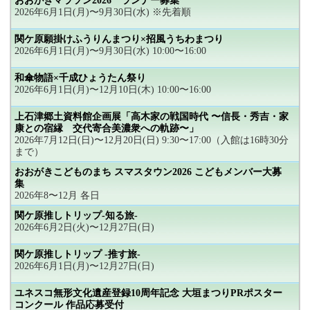
おおがきマラソン2026 ランナー募集
2026年6月1日(月)〜9月30日(水) ※先着順
関ケ原願掛けふうりんまつり×招風うちわまつり
2026年6月1日(月)〜9月30日(水) 10:00〜16:00
和傘物語×千成ひょうたん祭り
2026年6月1日(月)〜12月10日(木) 10:00〜16:00
上石津郷土資料館企画展「高木家の戦国時代 〜信長・秀吉・家
康との宿縁 交代寄合美濃衆への軌跡〜」
2026年7月12日(日)〜12月20日(日) 9:30〜17:00（入館は16時30分
まで）
おおがきこどものまち スマスタウン2026 こどもメンバー大募
集
2026年8〜12月 各日
関ケ原推しトリップ-知る旅-
2026年6月2日(火)〜12月27日(日)
関ケ原推しトリップ -推す旅-
2026年6月1日(月)〜12月27日(日)
ユネスコ無形文化遺産登録10周年記念 大垣まつりPRポスター
コンクール 作品応募受付