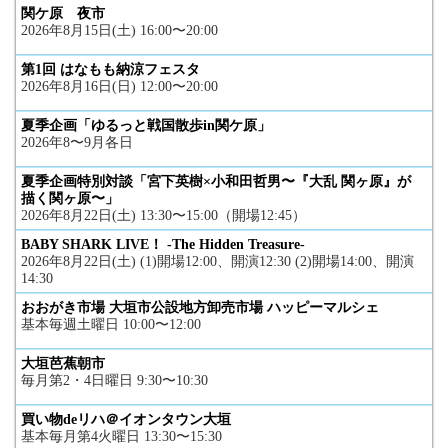
関ケ原 夜市
2026年8月15日(土) 16:00〜20:00
第1回 はなもも納涼フェスタ
2026年8月16日(日) 12:00〜20:00
夏季企画「ゆるっと戦国散歩in関ケ原」
2026年8〜9月各日
夏季企画特別対談「宮下英樹×小和田哲男〜『大乱 関ヶ原』が
描く関ヶ原〜」
2026年8月22日(土) 13:30〜15:00（開場12:45）
BABY SHARK LIVE！ -The Hidden Treasure-
2026年8月22日(土) (1)開場12:00、開演12:30 (2)開場14:00、開演
14:30
おおがき市場 大垣市公設地方卸売市場 ハッピーマルシェ
基本毎週土曜日 10:00〜12:00
大垣芭蕉朝市
毎月第2・4日曜日 9:30〜10:30
買い物deリハ＠イオンタウン大垣
基本毎月第4火曜日 13:30〜15:30