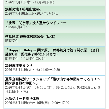
2026年7月1日(水)〜12月28日(月)
決断の地！松尾山城AR
2026年7月18日(土)〜2027年3月17日
「決戦！関ケ原」没入型サウンドツアー
2025年6月4日〜
樽見鉄道 運転体験講習会（団体）
随時受付
「Happy birthday in 関ケ原」−武将気分で祝う関ケ原−（当日
受付OK！受付終了時間16:00まで）
随時受付（当日受付OK！）
2026海津夏まつり
2026年8月11日(火・祝) 14:00〜19:30
夏季企画特別ワークショップ「飛び出す布陣図をつくろう！〜
関ケ原合戦布陣図〜」
2026年8月4日(火)、8月13日(木)、8月23日(日)、9月20日(日)、9
月21日(月・祝)
水晶ジオード割り体験
2026年8月14日(金)〜16日(日) 10:00〜17:00