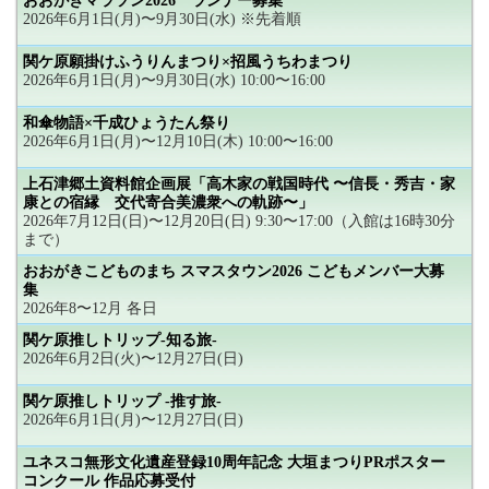
おおがきマラソン2026 ランナー募集
2026年6月1日(月)〜9月30日(水) ※先着順
関ケ原願掛けふうりんまつり×招風うちわまつり
2026年6月1日(月)〜9月30日(水) 10:00〜16:00
和傘物語×千成ひょうたん祭り
2026年6月1日(月)〜12月10日(木) 10:00〜16:00
上石津郷土資料館企画展「高木家の戦国時代 〜信長・秀吉・家
康との宿縁 交代寄合美濃衆への軌跡〜」
2026年7月12日(日)〜12月20日(日) 9:30〜17:00（入館は16時30分
まで）
おおがきこどものまち スマスタウン2026 こどもメンバー大募
集
2026年8〜12月 各日
関ケ原推しトリップ-知る旅-
2026年6月2日(火)〜12月27日(日)
関ケ原推しトリップ -推す旅-
2026年6月1日(月)〜12月27日(日)
ユネスコ無形文化遺産登録10周年記念 大垣まつりPRポスター
コンクール 作品応募受付