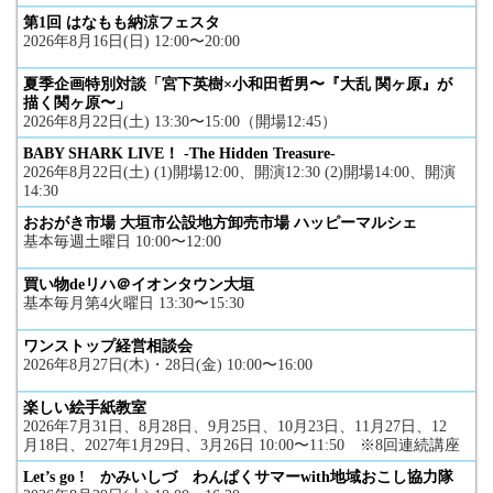
第1回 はなもも納涼フェスタ
2026年8月16日(日) 12:00〜20:00
夏季企画特別対談「宮下英樹×小和田哲男〜『大乱 関ヶ原』が
描く関ヶ原〜」
2026年8月22日(土) 13:30〜15:00（開場12:45）
BABY SHARK LIVE！ -The Hidden Treasure-
2026年8月22日(土) (1)開場12:00、開演12:30 (2)開場14:00、開演
14:30
おおがき市場 大垣市公設地方卸売市場 ハッピーマルシェ
基本毎週土曜日 10:00〜12:00
買い物deリハ＠イオンタウン大垣
基本毎月第4火曜日 13:30〜15:30
ワンストップ経営相談会
2026年8月27日(木)・28日(金) 10:00〜16:00
楽しい絵手紙教室
2026年7月31日、8月28日、9月25日、10月23日、11月27日、12
月18日、2027年1月29日、3月26日 10:00〜11:50 ※8回連続講座
Let’s go ! かみいしづ わんぱくサマーwith地域おこし協力隊