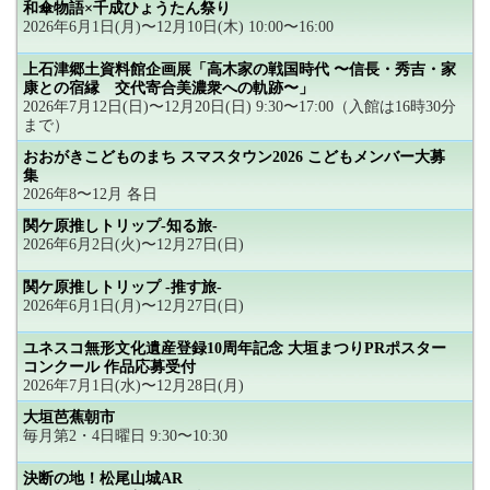
和傘物語×千成ひょうたん祭り
2026年6月1日(月)〜12月10日(木) 10:00〜16:00
上石津郷土資料館企画展「高木家の戦国時代 〜信長・秀吉・家
康との宿縁 交代寄合美濃衆への軌跡〜」
2026年7月12日(日)〜12月20日(日) 9:30〜17:00（入館は16時30分
まで）
おおがきこどものまち スマスタウン2026 こどもメンバー大募
集
2026年8〜12月 各日
関ケ原推しトリップ-知る旅-
2026年6月2日(火)〜12月27日(日)
関ケ原推しトリップ -推す旅-
2026年6月1日(月)〜12月27日(日)
ユネスコ無形文化遺産登録10周年記念 大垣まつりPRポスター
コンクール 作品応募受付
2026年7月1日(水)〜12月28日(月)
大垣芭蕉朝市
毎月第2・4日曜日 9:30〜10:30
決断の地！松尾山城AR