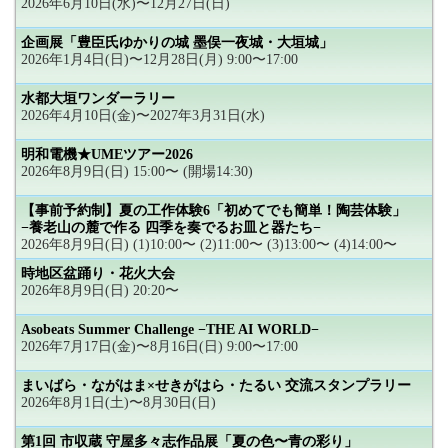
2026年6月10日(水)〜12月27日(日)
企画展「豊臣氏ゆかりの城 墨俣一夜城・大垣城」
2026年1月4日(日)〜12月28日(月) 9:00〜17:00
水都大垣ワンダーラリー
2026年4月10日(金)〜2027年3月31日(水)
明和電機★UMEツアー2026
2026年8月9日(日) 15:00〜 (開場14:30)
【事前予約制】夏の工作体験6「初めてでも簡単！陶芸体験」
−養老山の麓で作る 四季を奏でるお皿と器たち−
2026年8月9日(日) (1)10:00〜 (2)11:00〜 (3)13:00〜 (4)14:00〜
時地区盆踊り・花火大会
2026年8月9日(日) 20:20〜
Asobeats Summer Challenge −THE AI WORLD−
2026年7月17日(金)〜8月16日(日) 9:00〜17:00
まいばら・ながはま×せきがはら・たるい 交流スタンプラリー
2026年8月1日(土)〜8月30日(日)
第1回 市収蔵 守屋多々志作品展「夏の色〜青の彩り」