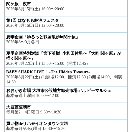
関ケ原 夜市
2026年8月15日(土) 16:00〜20:00
第1回 はなもも納涼フェスタ
2026年8月16日(日) 12:00〜20:00
夏季企画「ゆるっと戦国散歩in関ケ原」
2026年8〜9月各日
夏季企画特別対談「宮下英樹×小和田哲男〜『大乱 関ヶ原』が
描く関ヶ原〜」
2026年8月22日(土) 13:30〜15:00（開場12:45）
BABY SHARK LIVE！ -The Hidden Treasure-
2026年8月22日(土) (1)開場12:00、開演12:30 (2)開場14:00、開演
14:30
おおがき市場 大垣市公設地方卸売市場 ハッピーマルシェ
基本毎週土曜日 10:00〜12:00
大垣芭蕉朝市
毎月第2・4日曜日 9:30〜10:30
買い物deリハ＠イオンタウン大垣
基本毎月第4火曜日 13:30〜15:30