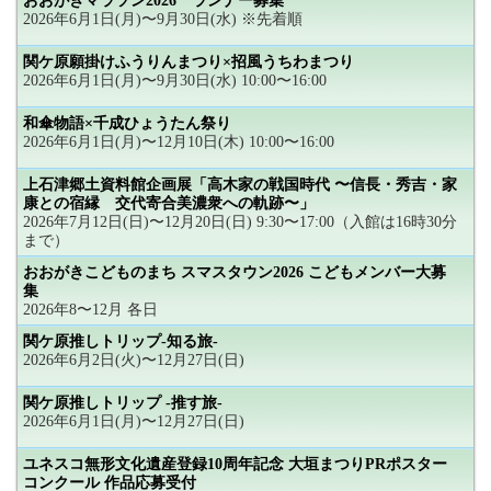
おおがきマラソン2026 ランナー募集
2026年6月1日(月)〜9月30日(水) ※先着順
関ケ原願掛けふうりんまつり×招風うちわまつり
2026年6月1日(月)〜9月30日(水) 10:00〜16:00
和傘物語×千成ひょうたん祭り
2026年6月1日(月)〜12月10日(木) 10:00〜16:00
上石津郷土資料館企画展「高木家の戦国時代 〜信長・秀吉・家
康との宿縁 交代寄合美濃衆への軌跡〜」
2026年7月12日(日)〜12月20日(日) 9:30〜17:00（入館は16時30分
まで）
おおがきこどものまち スマスタウン2026 こどもメンバー大募
集
2026年8〜12月 各日
関ケ原推しトリップ-知る旅-
2026年6月2日(火)〜12月27日(日)
関ケ原推しトリップ -推す旅-
2026年6月1日(月)〜12月27日(日)
ユネスコ無形文化遺産登録10周年記念 大垣まつりPRポスター
コンクール 作品応募受付