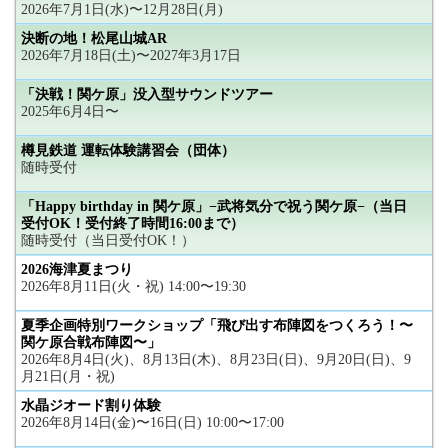
2026年7月1日(水)〜12月28日(月)
決断の地！松尾山城AR
2026年7月18日(土)〜2027年3月17日
「決戦！関ケ原」没入型サウンドツアー
2025年6月4日〜
樽見鉄道 運転体験講習会（団体）
随時受付
「Happy birthday in 関ケ原」−武将気分で祝う関ケ原−（当日
受付OK！受付終了時間16:00まで）
随時受付（当日受付OK！）
2026海津夏まつり
2026年8月11日(火・祝) 14:00〜19:30
夏季企画特別ワークショップ「飛び出す布陣図をつくろう！〜
関ケ原合戦布陣図〜」
2026年8月4日(火)、8月13日(木)、8月23日(日)、9月20日(日)、9
月21日(月・祝)
水晶ジオード割り体験
2026年8月14日(金)〜16日(日) 10:00〜17:00