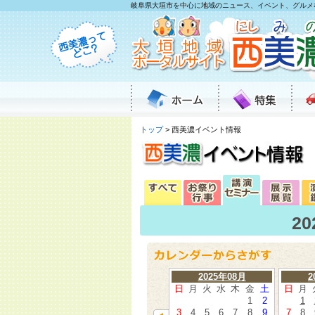
岐阜県大垣市を中心に地域のニュース、イベント、グルメ
トップ
> 西美濃イベント情報
2
2025年08月
2
日
月
火
水
木
金
土
日
月
1
2
1
3
4
5
6
7
8
9
7
8