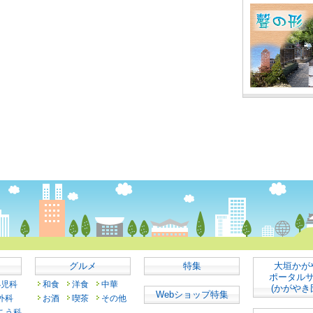
グルメ
特集
大垣かが
ポータル
小児科
和食
洋食
中華
(かがやき
Webショップ特集
外科
お酒
喫茶
その他
こう科