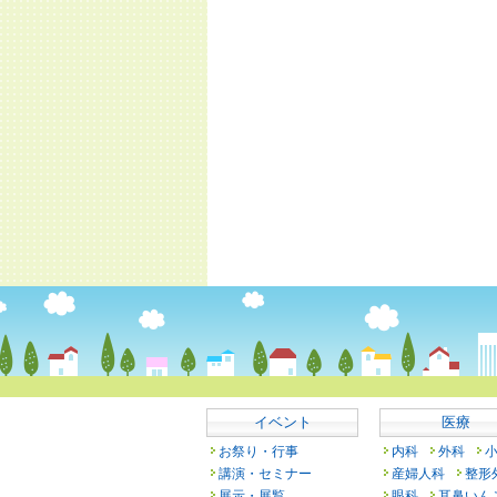
イベント
医療
お祭り・行事
内科
外科
講演・セミナー
産婦人科
整形
展示・展覧
眼科
耳鼻いん