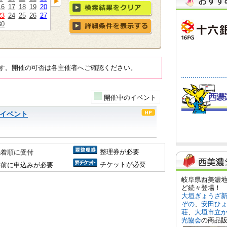
16
17
18
19
20
23
24
25
26
27
30
す。開催の可否は各主催者へご確認ください。
開催中のイベント
月イベント
整理券が必要
先着順に受付
チケットが必要
事前に申込みが必要