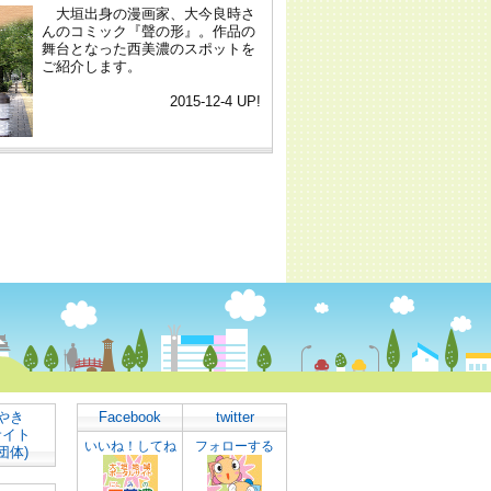
やき
Facebook
twitter
サイト
いいね！してね
フォローする
団体)