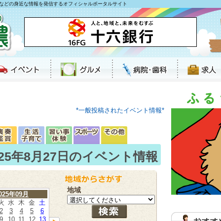
などの身近な情報を発信するオフィシャルポータルサイト
*一般投稿されたイベント情報*
025年8月27日のイベント情報
地域
025年09月
火
水
木
金
土
2
3
4
5
6
9
10
11
12
13