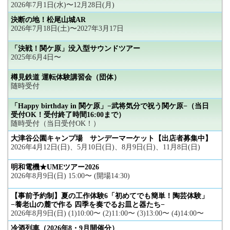
2026年7月1日(水)〜12月28日(月)
決断の地！松尾山城AR
2026年7月18日(土)〜2027年3月17日
「決戦！関ケ原」没入型サウンドツアー
2025年6月4日〜
樽見鉄道 運転体験講習会（団体）
随時受付
「Happy birthday in 関ケ原」−武将気分で祝う関ケ原−（当日
受付OK！受付終了時間16:00まで）
随時受付（当日受付OK！）
大津谷公園キャンプ場 サンデーマーケット【出店者募集中】
2026年4月12日(日)、5月10日(日)、8月9日(日)、11月8日(日)
明和電機★UMEツアー2026
2026年8月9日(日) 15:00〜 (開場14:30)
【事前予約制】夏の工作体験6「初めてでも簡単！陶芸体験」
−養老山の麓で作る 四季を奏でるお皿と器たち−
2026年8月9日(日) (1)10:00〜 (2)11:00〜 (3)13:00〜 (4)14:00〜
冷酒列車（2026年8・9月開催分）