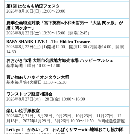
第1回 はなもも納涼フェスタ
2026年8月16日(日) 12:00〜20:00
夏季企画特別対談「宮下英樹×小和田哲男〜『大乱 関ヶ原』が
描く関ヶ原〜」
2026年8月22日(土) 13:30〜15:00（開場12:45）
BABY SHARK LIVE！ -The Hidden Treasure-
2026年8月22日(土) (1)開場12:00、開演12:30 (2)開場14:00、開演
14:30
おおがき市場 大垣市公設地方卸売市場 ハッピーマルシェ
基本毎週土曜日 10:00〜12:00
買い物deリハ＠イオンタウン大垣
基本毎月第4火曜日 13:30〜15:30
ワンストップ経営相談会
2026年8月27日(木)・28日(金) 10:00〜16:00
楽しい絵手紙教室
2026年7月31日、8月28日、9月25日、10月23日、11月27日、12
月18日、2027年1月29日、3月26日 10:00〜11:50 ※8回連続講座
Let’s go ! かみいしづ わんぱくサマーwith地域おこし協力隊