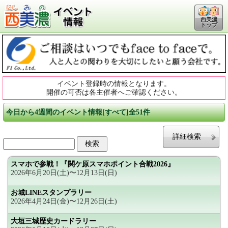
西美濃
トップ
イベント登録時の情報となります。
開催の可否は各主催者へご確認ください。
今日から4週間のイベント情報[すべて]全51件
詳細検索
スマホで参戦！『関ケ原スマホポイント合戦2026』
2026年6月20日(土)〜12月13日(日)
お城LINEスタンプラリー
2026年4月24日(金)〜12月26日(土)
大垣三城歴史カードラリー