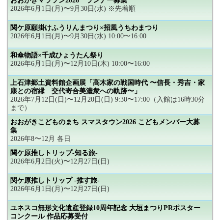
おおがきマラソン2026 ランナー募集
2026年6月1日(月)〜9月30日(水) ※先着順
関ケ原願掛けふうりんまつり×招風うちわまつり
2026年6月1日(月)〜9月30日(水) 10:00〜16:00
和傘物語×千成ひょうたん祭り
2026年6月1日(月)〜12月10日(木) 10:00〜16:00
上石津郷土資料館企画展「高木家の戦国時代 〜信長・秀吉・家
康との宿縁 交代寄合美濃衆への軌跡〜」
2026年7月12日(日)〜12月20日(日) 9:30〜17:00（入館は16時30分
まで）
おおがきこどものまち スマスタウン2026 こどもメンバー大募
集
2026年8〜12月 各日
関ケ原推しトリップ-知る旅-
2026年6月2日(火)〜12月27日(日)
関ケ原推しトリップ -推す旅-
2026年6月1日(月)〜12月27日(日)
ユネスコ無形文化遺産登録10周年記念 大垣まつりPRポスター
コンクール 作品応募受付