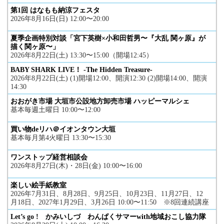
第1回 はなもも納涼フェスタ
2026年8月16日(日) 12:00〜20:00
夏季企画特別対談「宮下英樹×小和田哲男〜『大乱 関ヶ原』が
描く関ヶ原〜」
2026年8月22日(土) 13:30〜15:00（開場12:45）
BABY SHARK LIVE！ -The Hidden Treasure-
2026年8月22日(土) (1)開場12:00、開演12:30 (2)開場14:00、開演
14:30
おおがき市場 大垣市公設地方卸売市場 ハッピーマルシェ
基本毎週土曜日 10:00〜12:00
買い物deリハ＠イオンタウン大垣
基本毎月第4火曜日 13:30〜15:30
ワンストップ経営相談会
2026年8月27日(木)・28日(金) 10:00〜16:00
楽しい絵手紙教室
2026年7月31日、8月28日、9月25日、10月23日、11月27日、12
月18日、2027年1月29日、3月26日 10:00〜11:50 ※8回連続講座
Let’s go ! かみいしづ わんぱくサマーwith地域おこし協力隊