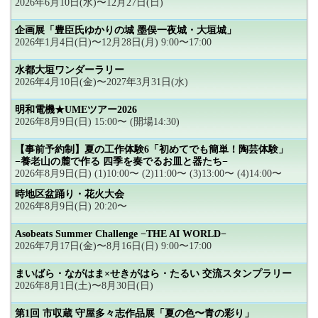
2026年6月10日(水)〜12月27日(日)
企画展「豊臣氏ゆかりの城 墨俣一夜城・大垣城」
2026年1月4日(日)〜12月28日(月) 9:00〜17:00
水都大垣ワンダーラリー
2026年4月10日(金)〜2027年3月31日(水)
明和電機★UMEツアー2026
2026年8月9日(日) 15:00〜 (開場14:30)
【事前予約制】夏の工作体験6「初めてでも簡単！陶芸体験」
−養老山の麓で作る 四季を奏でるお皿と器たち−
2026年8月9日(日) (1)10:00〜 (2)11:00〜 (3)13:00〜 (4)14:00〜
時地区盆踊り・花火大会
2026年8月9日(日) 20:20〜
Asobeats Summer Challenge −THE AI WORLD−
2026年7月17日(金)〜8月16日(日) 9:00〜17:00
まいばら・ながはま×せきがはら・たるい 交流スタンプラリー
2026年8月1日(土)〜8月30日(日)
第1回 市収蔵 守屋多々志作品展「夏の色〜青の彩り」