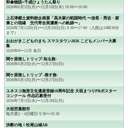
和傘物語×千成ひょうたん祭り
2026年6月1日(月)〜12月10日(木) 10:00〜16:00
上石津郷土資料館企画展「高木家の戦国時代 〜信長・秀吉・家
康との宿縁 交代寄合美濃衆への軌跡〜」
2026年7月12日(日)〜12月20日(日) 9:30〜17:00（入館は16時30分
まで）
おおがきこどものまち スマスタウン2026 こどもメンバー大募
集
2026年8〜12月 各日
関ケ原推しトリップ-知る旅-
2026年6月2日(火)〜12月27日(日)
関ケ原推しトリップ -推す旅-
2026年6月1日(月)〜12月27日(日)
ユネスコ無形文化遺産登録10周年記念 大垣まつりPRポスター
コンクール 作品応募受付
2026年7月1日(水)〜12月28日(月)
大垣芭蕉朝市
毎月第2・4日曜日 9:30〜10:30
決断の地！松尾山城AR