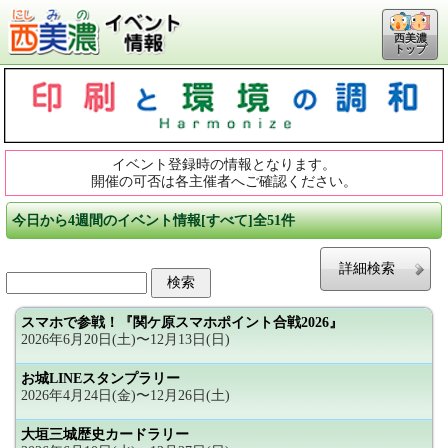
西美濃
トップ
イベント登録時の情報となります。
開催の可否は各主催者へご確認ください。
今日から4週間のイベント情報[すべて]全51件
詳細検索
スマホで参戦！『関ケ原スマホポイント合戦2026』
2026年6月20日(土)〜12月13日(日)
お城LINEスタンプラリー
2026年4月24日(金)〜12月26日(土)
大垣三城歴史カードラリー