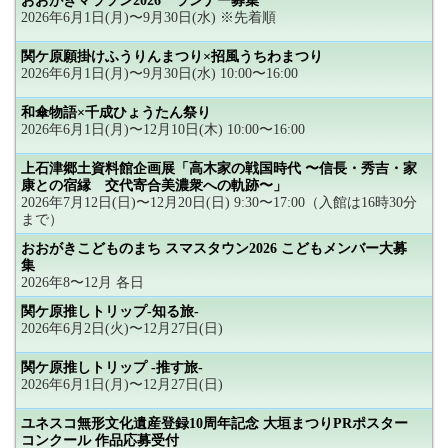
おおがきマラソン2026 ランナー募集
2026年6月1日(月)〜9月30日(水) ※先着順
関ケ原願掛けふうりんまつり×招風うちわまつり
2026年6月1日(月)〜9月30日(水) 10:00〜16:00
和傘物語×千成ひょうたん祭り
2026年6月1日(月)〜12月10日(木) 10:00〜16:00
上石津郷土資料館企画展「高木家の戦国時代 〜信長・秀吉・家
康との宿縁 交代寄合美濃衆への軌跡〜」
2026年7月12日(日)〜12月20日(日) 9:30〜17:00（入館は16時30分
まで）
おおがきこどものまち スマスタウン2026 こどもメンバー大募
集
2026年8〜12月 各日
関ケ原推しトリップ-知る旅-
2026年6月2日(火)〜12月27日(日)
関ケ原推しトリップ -推す旅-
2026年6月1日(月)〜12月27日(日)
ユネスコ無形文化遺産登録10周年記念 大垣まつりPRポスター
コンクール 作品応募受付