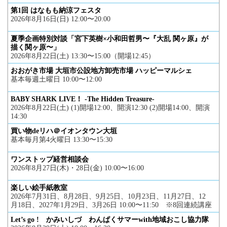
第1回 はなもも納涼フェスタ
2026年8月16日(日) 12:00〜20:00
夏季企画特別対談「宮下英樹×小和田哲男〜『大乱 関ヶ原』が
描く関ヶ原〜」
2026年8月22日(土) 13:30〜15:00（開場12:45）
おおがき市場 大垣市公設地方卸売市場 ハッピーマルシェ
基本毎週土曜日 10:00〜12:00
BABY SHARK LIVE！ -The Hidden Treasure-
2026年8月22日(土) (1)開場12:00、開演12:30 (2)開場14:00、開演
14:30
買い物deリハ＠イオンタウン大垣
基本毎月第4火曜日 13:30〜15:30
ワンストップ経営相談会
2026年8月27日(木)・28日(金) 10:00〜16:00
楽しい絵手紙教室
2026年7月31日、8月28日、9月25日、10月23日、11月27日、12
月18日、2027年1月29日、3月26日 10:00〜11:50 ※8回連続講座
Let’s go ! かみいしづ わんぱくサマーwith地域おこし協力隊