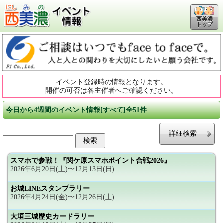
西美濃
トップ
イベント登録時の情報となります。
開催の可否は各主催者へご確認ください。
今日から4週間のイベント情報[すべて]全51件
詳細検索
スマホで参戦！『関ケ原スマホポイント合戦2026』
2026年6月20日(土)〜12月13日(日)
お城LINEスタンプラリー
2026年4月24日(金)〜12月26日(土)
大垣三城歴史カードラリー