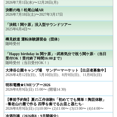
2026年7月1日(水)〜12月28日(月)
決断の地！松尾山城AR
2026年7月18日(土)〜2027年3月17日
「決戦！関ケ原」没入型サウンドツアー
2025年6月4日〜
樽見鉄道 運転体験講習会（団体）
随時受付
「Happy birthday in 関ケ原」−武将気分で祝う関ケ原−（当日
受付OK！受付終了時間16:00まで）
随時受付（当日受付OK！）
大津谷公園キャンプ場 サンデーマーケット【出店者募集中】
2026年4月12日(日)、5月10日(日)、8月9日(日)、11月8日(日)
明和電機★UMEツアー2026
2026年8月9日(日) 15:00〜 (開場14:30)
【事前予約制】夏の工作体験6「初めてでも簡単！陶芸体験」
−養老山の麓で作る 四季を奏でるお皿と器たち−
2026年8月9日(日) (1)10:00〜 (2)11:00〜 (3)13:00〜 (4)14:00〜
冷酒列車（2026年8・9月開催分）